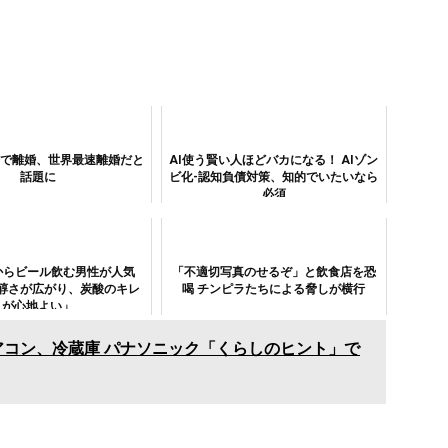
分で離婚、世界最速離婚だと
AI使う賢い人ほどバカになる！ AIゾン
話題に
ビ化-認知負債対策、知的でいたいなら
必須
からビール飲む男性が人気
「不適切写真のせるぞ」と飲食店を恐
醇さが広がり、炭酸のキレ
喝 チンピラたちによる脅しが横行
が心地よい」
アコン、冷蔵庫 パナソニック「くらしのヒント」で