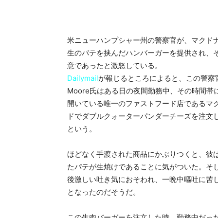
米ニューハンプシャー州の警察官が、マクド
生のパテを挟んだハンバーガーを提供され、
意であったと激怒している。
Dailymail
が報じるところによると、この警察官
Moore氏はある日の夜間勤務中、その時間帯
開いている唯一のファストフード店であるマ
ドでダブルクォーターパンダーチーズを注文
という。
ほどなく手渡された商品にかぶりつくと、彼
たパテが生焼けであることに気がついた。そ
後激しい吐き気におそわれ、一晩中嘔吐に苦
となったのだそうだ。
この生肉バーガーを注文した時、勤務中だった