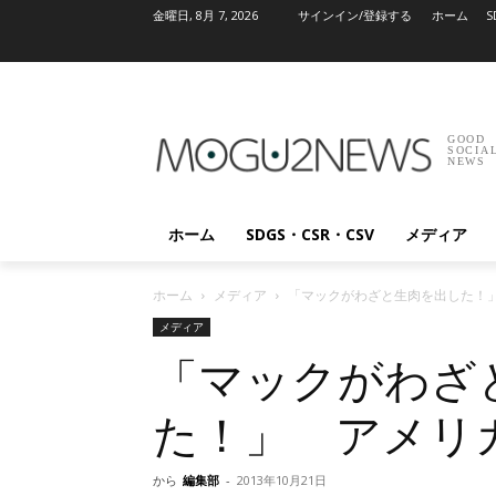
金曜日, 8月 7, 2026
サインイン/登録する
ホーム
S
GOOD
SOCIA
NEWS
ホーム
SDGS・CSR・CSV
メディア
ホーム
メディア
「マックがわざと生肉を出した！
メディア
「マックがわざ
た！」 アメリ
から
編集部
-
2013年10月21日