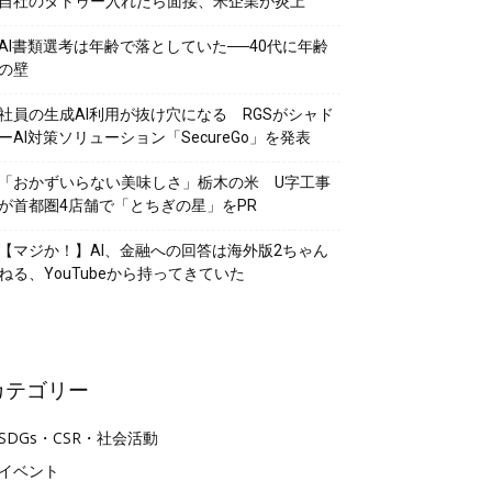
自社のタトゥー入れたら面接、米企業が炎上
AI書類選考は年齢で落としていた──40代に年齢
の壁
社員の生成AI利用が抜け穴になる RGSがシャド
ーAI対策ソリューション「SecureGo」を発表
「おかずいらない美味しさ」栃木の米 U字工事
が首都圏4店舗で「とちぎの星」をPR
【マジか！】AI、金融への回答は海外版2ちゃん
ねる、YouTubeから持ってきていた
カテゴリー
SDGs・CSR・社会活動
イベント