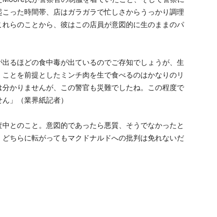
起こった時間帯、店はガラガラで忙しさからうっかり調理
これらのことから、彼はこの店員が意図的に生のままのパ
が出るほどの食中毒が出ているのでご存知でしょうが、生
くことを前提としたミンチ肉を生で食べるのはかなりのリ
は分かりませんが、この警官も災難でしたね。この程度で
せん」（業界紙記者）
査中とのこと。意図的であったら悪質、そうでなかったと
、どちらに転がってもマクドナルドへの批判は免れないだ