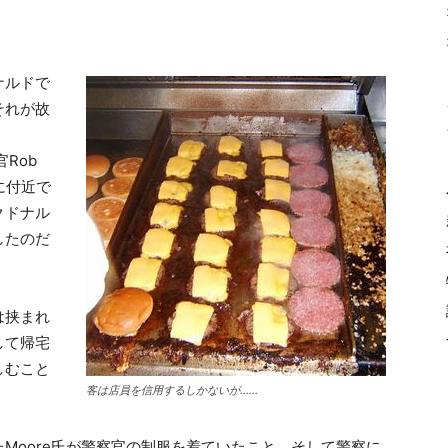
ナルドで
それが故
Rob
に付近で
クドナル
したのだ
は挟まれ
して帰宅
しむこと
客は店員を信用するしかないが……
Moore氏が警察官の制服を着ていたこと、そして警察に