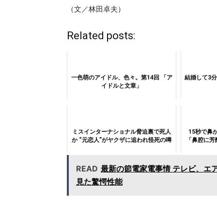
（文／林田卓夫）
Related posts:
一色萌のアイドル、色々。第14回 「ア
結婚して3
イドルと文章」
ミスインターナショナル脅迫裏で死人
15秒で鼻
か “元恋人”がヤクザに追われ怪死の噂
「鼻腔に芳
READ
最新の節電家電事情 テレビ、エ
見た驚愕性能