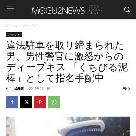
GOOD
SOCIAL
NEWS
ホーム
メディア
メディア
違法駐車を取り締まられた
男、男性警官に激怒からの
ディープキス 「くちびる泥
棒」として指名手配中
から
編集部
-
2017年9月1日
0