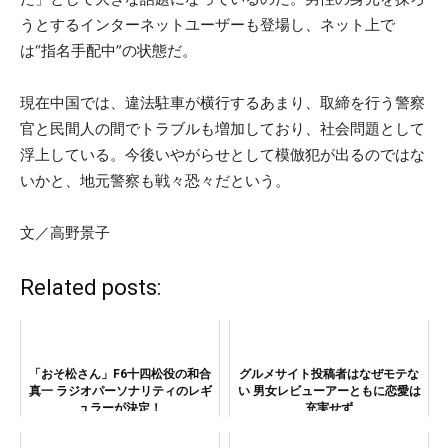
うとするインターネットユーザーも登場し、ネット上で
は“指名手配中”の状態だ。
現在中国では、違法駐車が横行するあまり、取締を行う警察
官と民間人の間でトラブルも増加しており、社会問題として
浮上している。今後いやがらせとして模倣犯が出るのではな
いかと、地元警察も戦々恐々だという。
文／高野景子
Related posts:
「おそ松さん」F6十四松役の和合
グルメサイト投稿者はなぜモテな
真一 ラジオパーソナリティのレギ
い 男女レビューアーともに恋愛は
ュラーが決定！
充実せず