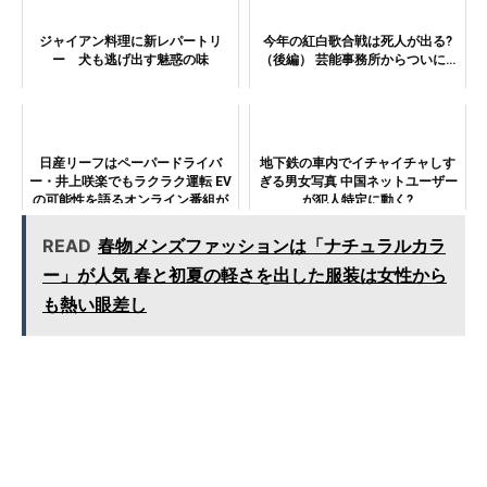
ジャイアン料理に新レパートリ
今年の紅白歌合戦は死人が出る?
ー 犬も逃げ出す魅惑の味
（後編） 芸能事務所からついに…
日産リーフはペーパードライバ
地下鉄の車内でイチャイチャしす
ー・井上咲楽でもラクラク運転 EV
ぎる男女写真 中国ネットユーザー
の可能性を語るオンライン番組が
が犯人特定に動く?
公開
READ
春物メンズファッションは「ナチュラルカラ
ー」が人気 春と初夏の軽さを出した服装は女性から
も熱い眼差し