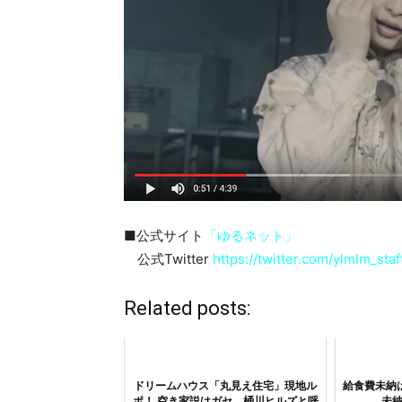
■公式サイト
「ゆるネット」
公式Twitter
https://twitter.com/ylmlm_staf
Related posts:
ドリームハウス「丸見え住宅」現地ル
給食費未納
ポ！ 空き家説はガセ、桶川ヒルズと呼
未納