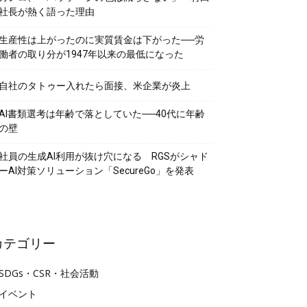
社長が熱く語った理由
生産性は上がったのに実質賃金は下がった──労
働者の取り分が1947年以来の最低になった
自社のタトゥー入れたら面接、米企業が炎上
AI書類選考は年齢で落としていた──40代に年齢
の壁
社員の生成AI利用が抜け穴になる RGSがシャド
ーAI対策ソリューション「SecureGo」を発表
カテゴリー
SDGs・CSR・社会活動
イベント