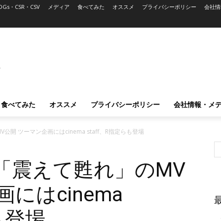
DGs・CSR・CSV
メディア
食べてみた
オススメ
プライバシーポリシー
会社情
L
食べてみた
オススメ
プライバシーポリシー
会社情報・メ
開 ツーマン企画にはcinema staff、R指定らも登場
「震えて甦れ」のMV
にはcinema
も登場