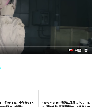
f
は小学校41％、中学校58％
りゅうちぇるが実際に体験したスマホ
は総額で22億円も
での恐怖体験 動画撮影時には機材トラ