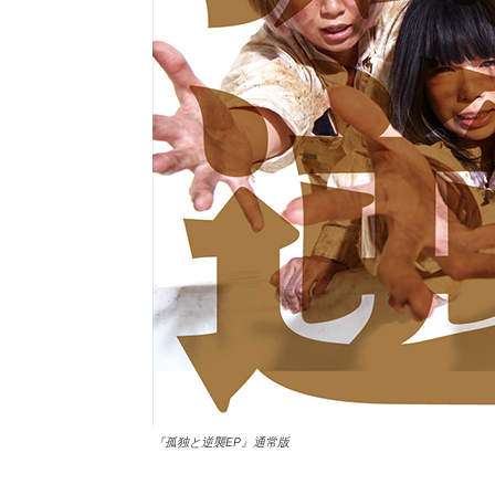
『孤独と逆襲EP』通常版