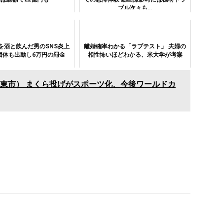
ブル次々も…
を酒と飲んだ男のSNS炎上
離婚確率わかる「ラブテスト」 夫婦の
団体も出動し6万円の罰金
相性怖いほどわかる、米大学が考案
東市） まくら投げがスポーツ化、今後ワールドカ