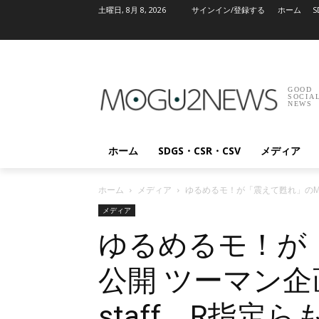
土曜日, 8月 8, 2026
サインイン/登録する
ホーム
S
GOOD
SOCIA
NEWS
ホーム
SDGS・CSR・CSV
メディア
ホーム
メディア
ゆるめるモ！が「震えて甦れ」のMV公
メディア
ゆるめるモ！が
公開 ツーマン企画
staff、R指定ら