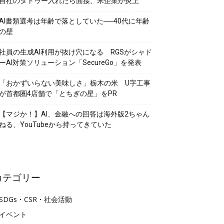
自社のタトゥー入れたら面接、米企業が炎上
AI書類選考は年齢で落としていた──40代に年齢
の壁
社員の生成AI利用が抜け穴になる RGSがシャド
ーAI対策ソリューション「SecureGo」を発表
「おかずいらない美味しさ」栃木の米 U字工事
が首都圏4店舗で「とちぎの星」をPR
【マジか！】AI、金融への回答は海外版2ちゃん
ねる、YouTubeから持ってきていた
カテゴリー
SDGs・CSR・社会活動
イベント