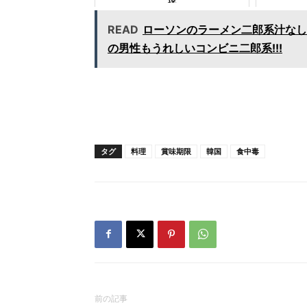
現
READ
ローソンのラーメン二郎系汁なし
の男性もうれしいコンビニ二郎系!!!
タグ
料理
賞味期限
韓国
食中毒
前の記事