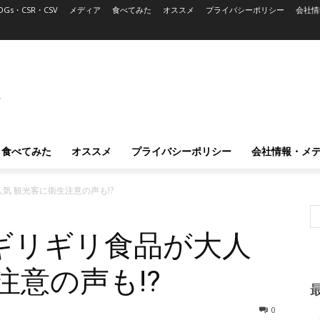
DGs・CSR・CSV
メディア
食べてみた
オススメ
プライバシーポリシー
会社情
L
食べてみた
オススメ
プライバシーポリシー
会社情報・メ
気 観光客に衛生注意の声も!?
ギリギリ食品が大人
注意の声も!?
0