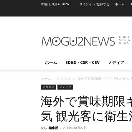
木曜日, 8月 6, 2026
サインイン/登録する
ホーム
S
GOOD
SOCIA
NEWS
ホーム
SDGS・CSR・CSV
メディア
ホーム
オススメ
海外で賞味期限ギリギリ食品が大人
オススメ
メディア
海外で賞味期限
気 観光客に衛生
から
編集部
-
2013年10月22日