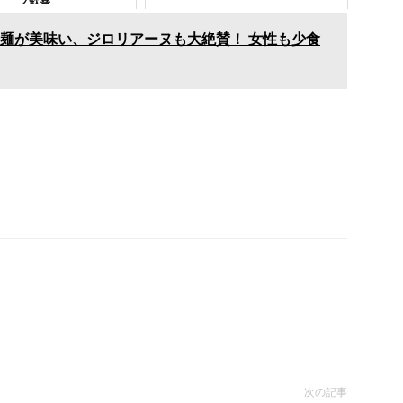
ブ歓喜
麺が美味い、ジロリアーヌも大絶賛！ 女性も少食
次の記事