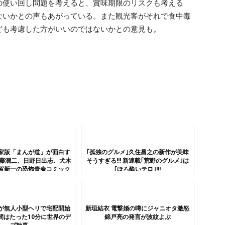
の使い回し問題を考えると、賞味期限のリスクも考える
ないかとの声もあがっている。また観光客がそれで食中毒
ども考慮した方がいいのではないかとの意見も。
家版「まんが道」が面白す
｢孤独のグルメ｣久住昌之の新作が美味
伊藤潤二、日野日出志、犬木
そうすぎる!!! 新連載｢荒野のグルメ｣は
賀新一の恐怖青春コミック
｢ほろ酔いテロ｣!!!
が無人小型ヘリで宅配開始
新垣結衣 電撃婚の噂にジャニオタ激怒
間はたった10分に世界のデ
錦戸亮の発言が波紋よぶ