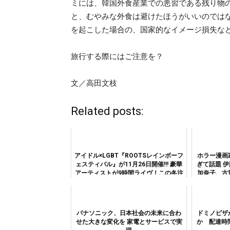
ミには、韓国外食産業での悪習である残り物
と、むやみな外食は避けたほうがいいのでは
を起こした場合の、国家的なイメージ損失な
旅行する際にはご注意を？
文／高田文枝
Related posts:
アイドル×LGBT『ROOTSレインボーフ
ホラー漫画
ェスティバル』が11月26日開催!!! 豪華
ぎて話題 
アーティストが9時間ライヴ！この冬注
加奈子、古
目のイベントの1つが今週末に
パナソニック、日本社会の未来に合わ
ドミノピザ
せた大きな変化を 家電とサービスで実
か 配達時