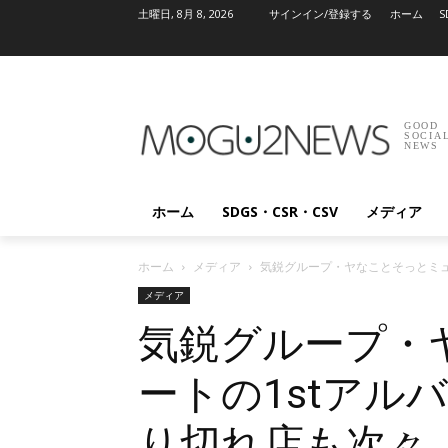
土曜日, 8月 8, 2026
サインイン/登録する
ホーム
S
GOOD
SOCIA
NEWS
ホーム
SDGS・CSR・CSV
メディア
ホーム
メディア
気鋭グループ・ヤなことそっとミュー
メディア
気鋭グループ・
ートの1stアルバ
り切れ店も次々