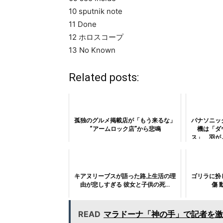
10 sputnik note
11 Done
12 ホロスコープ
13 No Known
Related posts:
孤独のグルメ掲載店が「もう来るな」
パナソニッ
“アームロック店”から悲鳴
機は「ダ
ス」 羽が
キアヌリーブスが語った路上生活の理
ゴリラに扮
由が悲しすぎる 彼女と子供の死…
傷 
READ
マラドーナ「神の手」で記者を激