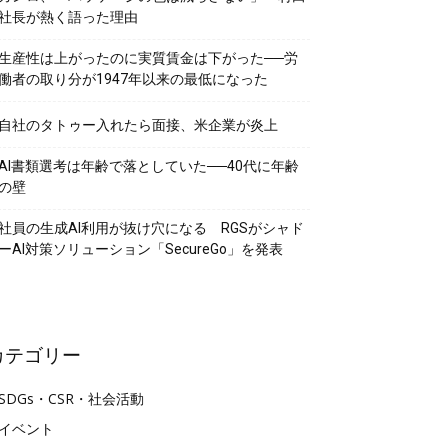
社長が熱く語った理由
生産性は上がったのに実質賃金は下がった──労
働者の取り分が1947年以来の最低になった
自社のタトゥー入れたら面接、米企業が炎上
AI書類選考は年齢で落としていた──40代に年齢
の壁
社員の生成AI利用が抜け穴になる RGSがシャド
ーAI対策ソリューション「SecureGo」を発表
カテゴリー
SDGs・CSR・社会活動
イベント