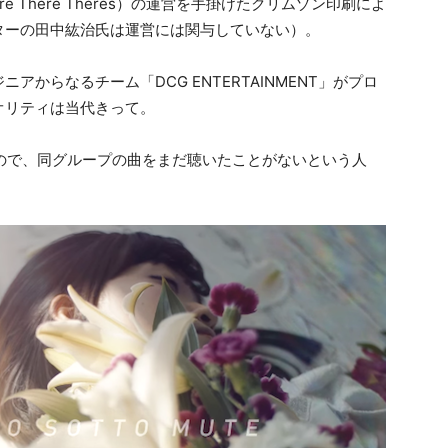
re There Theres）の運営を手掛けたクリムゾン印刷によ
ターの田中紘治氏は運営には関与していない）。
からなるチーム「DCG ENTERTAINMENT」がプロ
オリティは当代きって。
ので、同グループの曲をまだ聴いたことがないという人