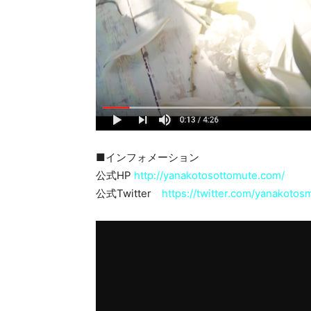
■インフォメーション
公式HP
http://yanakotosottomute.com/
公式Twitter
https://twitter.com/yanakotos