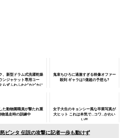
ク、新型ドラム式洗濯乾燥
鬼束ちひろに過激すぎる映像オファー
ウンジャケット専用コー
殺到 ギャラは1億超の予想も?
よらずふわふわピカピカに
した動物園職員が撃たれ重
女子大生のキョンシー風な卒業写真が
動物逃走時の訓練中
大ヒット これは本気で…コワ…かわい
い!!!
怒ビンタ 伝説の攻撃に記者一歩も動けず