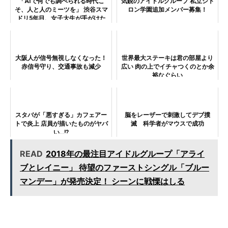
「AIで何でも調べられる時代こ
気鋭のアイドルグループ 私立シト
そ、人と人のミーツを」 渋谷スマ
ロン学園追加メンバー募集！
ドリ5年目、女子大生が手がけた
歴史展
大阪人が信号無視しなくなった！
世界最大ステーキは君の部屋より
赤信号守り、交通事故も減少
広い 肉の上でイチャつくのとか余
裕なぐらい
スタバが「悪すぎる」カフェアー
脳をレーザーで刺激してデブ撲
トで炎上 店員が描いたものがヤバ
滅 科学者がマウスで成功
い…!?
READ
2018年の最注目アイドルグループ「アライ
ブとレイニー」 待望のファーストシングル「ブルー
マンデー」が発売決定！ シーンに戦慄はしる