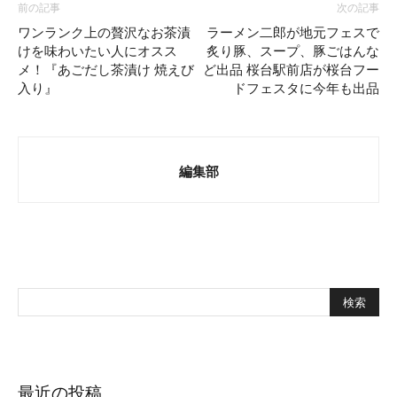
前の記事
次の記事
ワンランク上の贅沢なお茶漬
ラーメン二郎が地元フェスで
けを味わいたい人にオスス
炙り豚、スープ、豚ごはんな
メ！『あごだし茶漬け 焼えび
ど出品 桜台駅前店が桜台フー
入り』
ドフェスタに今年も出品
編集部
最近の投稿