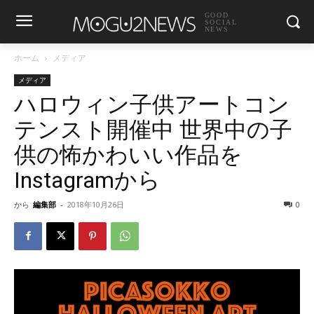
GOOD
SOCIAL
NEWS
ホーム
メディア
メディア
ハロウィン子供アートコン
テンスト開催中 世界中の子
供の怖かわいい作品を
Instagramから
から
編集部
-
2018年10月26日
0