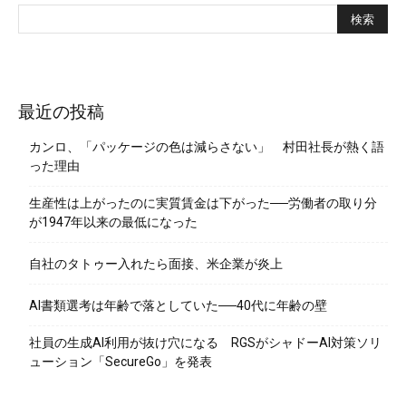
最近の投稿
カンロ、「パッケージの色は減らさない」 村田社長が熱く語
った理由
生産性は上がったのに実質賃金は下がった──労働者の取り分
が1947年以来の最低になった
自社のタトゥー入れたら面接、米企業が炎上
AI書類選考は年齢で落としていた──40代に年齢の壁
社員の生成AI利用が抜け穴になる RGSがシャドーAI対策ソリ
ューション「SecureGo」を発表