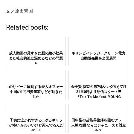
文／原田芳国
Related posts:
成人動画の見すぎに脳の縮小効果
キリンビバレッジ、グリーン電力
また社会的孤立深めるなどの問題
自動販売機を全国展開
も
のりピーに殺到する愛人オファー
金子賢 待望の第7弾シングルが7月
中国の1兆円資産家などが動きだ
21日0時より配信スタート!!!
した
『Talk To Me feat. YOUNG
HASTLE & YOUNG FREEZ』
子供に泣かれすぎる…ゆるキャラ
田中聖の芸能界復帰を阻むグレー
が怖い かわいいけど死んでるんだ
人脈 復帰ならばジャニーズと対立
ぜ…！
も？