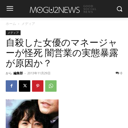
GOOD
SOCIAL
NEWS
ホーム
メディア
メディア
自殺した女優のマネージャ
ーが怪死 闇営業の実態暴露
が原因か？
から
編集部
-
2013年11月29日
0