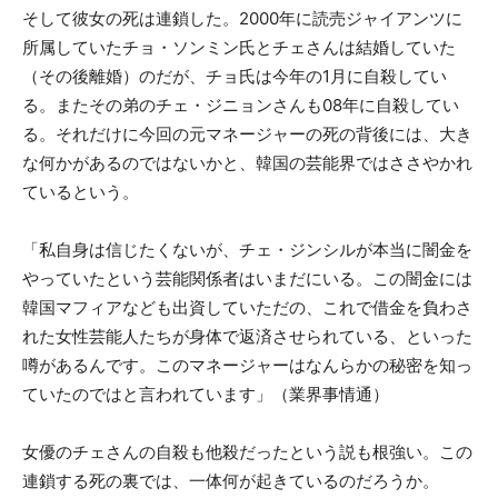
そして彼女の死は連鎖した。2000年に読売ジャイアンツに
所属していたチョ・ソンミン氏とチェさんは結婚していた
（その後離婚）のだが、チョ氏は今年の1月に自殺してい
る。またその弟のチェ・ジニョンさんも08年に自殺してい
る。それだけに今回の元マネージャーの死の背後には、大き
な何かがあるのではないかと、韓国の芸能界ではささやかれ
ているという。
「私自身は信じたくないが、チェ・ジンシルが本当に闇金を
やっていたという芸能関係者はいまだにいる。この闇金には
韓国マフィアなども出資していただの、これで借金を負わさ
れた女性芸能人たちが身体で返済させられている、といった
噂があるんです。このマネージャーはなんらかの秘密を知っ
ていたのではと言われています」（業界事情通）
女優のチェさんの自殺も他殺だったという説も根強い。この
連鎖する死の裏では、一体何が起きているのだろうか。