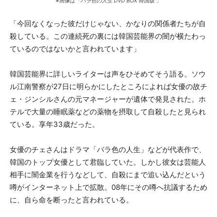
※画像は「バラ色の人生 DVD BOX 韓国版 」
「今回なくなった彼だけじゃない、かなりの関係者たちが自
殺している。この連続死の裏には韓国芸能界の闇が横たわっ
ているのではないかと言われています」
韓国芸能界に詳しいライターは声をひそめてそう語る。ソウ
ル江南警察が27日に明らかにしたところによれば女優の故チ
ェ・ジンシルさんの元マネージャーが遺体で発見された。ホ
テルで大量の睡眠薬などの薬物を摂取して自殺したと見られ
ている。享年33歳だった。
女優のチェさんはドラマ「バラ色の人生」などが代表作で、
韓国のトップ女優として君臨していた。しかし彼女は芸能人
相手に闇金業を行うなどして、自殺にまで追い込んだという
噂がインターネット上で拡散。08年にその噂へ抗議するため
に、自ら命を断ったと言われている。