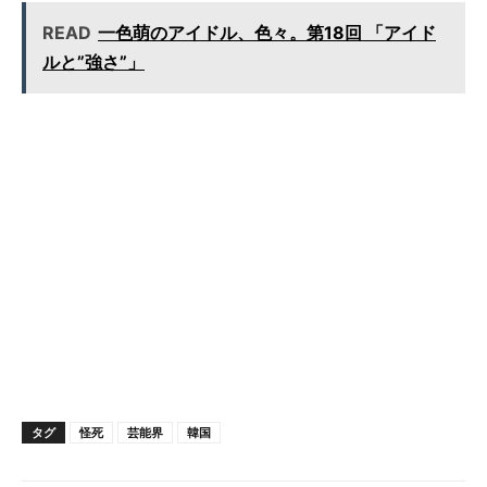
READ
一色萌のアイドル、色々。第18回 「アイド
ルと”強さ”」
タグ
怪死
芸能界
韓国