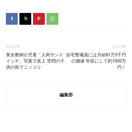
前の記事
次の記事
美女教師が児童「人肉サンド
自宅警備員には月給81万5千円
イッチ」写真で炎上 苦悶の子
の価値 年収にして約1000万
供の前でニッコリ
円！
編集部