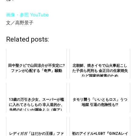
画像・参照 YouTube
文／高野景子
Related posts:
田中聖クビで山田涼介が不安定に?
北朝鮮、焼きイモで山火事起こし
ファンが心配する「奇声」騒動
た子供ら死刑も 金正日の生家焼失
など国家的被害のため
13歳の万引き少女、スーパーが檻
タモリ襲う「いいともロス」うつ
に入れてさらしもの 非人道的か、
地獄 引退の危険性も!?
当然のむくいか議論よぶ（南ア）
レディガガ「はだかの王様」ファ
初のアイドル×LGBT『GINZAレイ