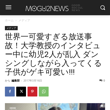
GOOD
SOCIAL
NEWS
ホーム
メディア
メディア
世界一可愛すぎる放送事
故！大学教授のインタビュ
ー中に幼児2人が乱入 ダン
シングしながら入ってくる
子供がゲキ可愛い!!!
から
編集部
-
2017年3月16日
0