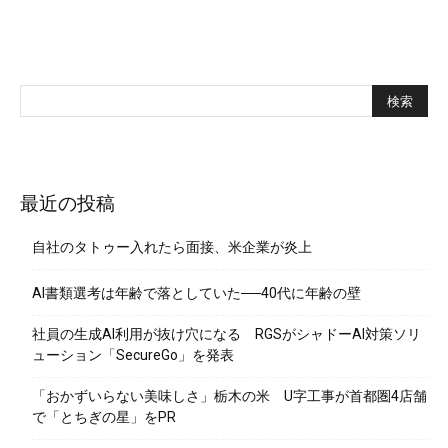
最近の投稿
自社のタトゥー入れたら面接、米企業が炎上
AI書類選考は年齢で落としていた──40代に年齢の壁
社員の生成AI利用が抜け穴になる RGSがシャドーAI対策ソリ
ューション「SecureGo」を発表
「おかずいらない美味しさ」栃木の米 U字工事が首都圏4店舗
で「とちぎの星」をPR