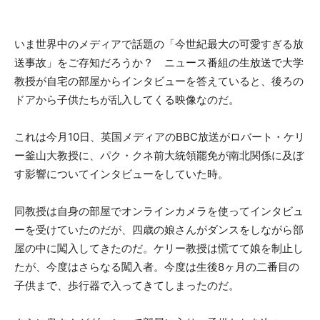
いま世界中のメディアで話題の「今世紀最大の可愛すぎる放
送事故」をご存知だろうか？ ニュース番組の生放送で大学
教授が自宅の部屋からインタビューを答えていると、後ろの
ドアから子供たちが乱入してくる映像なのだ。
これは今月10日、英国メディアのBBC放送がロバート・ケリ
ー釜山大教授に、パク・クネ前大統領罷免が南北関係に及ぼ
す影響についてインタビューをしていた時。
同教授は自身の部屋でオンラインカメラを使ってインタビュ
ーを受けていたのだが、四歳の娘さんがダンスをしながら部
屋の中に闖入してきたのだ。ケリー教授は慌てて娘を制止し
たが、今度はさらなる闖入者。今度は生後8ヶ月の二番目の
子供まで、歩行器で入ってきてしまったのだ。