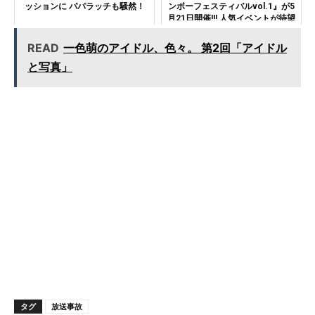
ッションに パパラッチも騒然！
ンボーフェスティバルvol.1』が5
月21日開催!!! 人気イベントが待望
の開催！
READ
一色萌のアイドル、色々。 第2回「アイドル
と写真」
タグ
放送事故