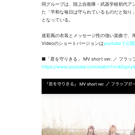
同グループは、陸上自衛隊・武器学校初代ア
た「平和な毎日は守られているものだと知り
となっている。
迷彩風の衣装とメッセージ性の強い楽曲で、海外
Videoのショートバージョンは
youtubeで公
■「君を守りきる」 MV short ver. ／ フ
https://www.youtube.com/watch?v=ADqiny