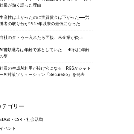
社長が熱く語った理由
生産性は上がったのに実質賃金は下がった──労
働者の取り分が1947年以来の最低になった
自社のタトゥー入れたら面接、米企業が炎上
AI書類選考は年齢で落としていた──40代に年齢
の壁
社員の生成AI利用が抜け穴になる RGSがシャド
ーAI対策ソリューション「SecureGo」を発表
カテゴリー
SDGs・CSR・社会活動
イベント