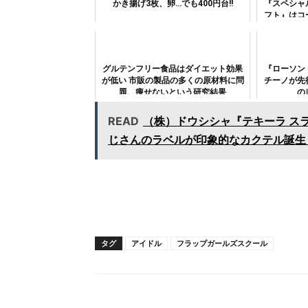
かき揚げ3枚、卵…でも400円台!!
『スペシャ
フト』はコ
グルテンフリー食品はダイエット効果
『ローソン
が低い 市販の製品の多くの原材料に問
チーノが先
題、痩せないという研究結果
の
READ
（株）ドウシシャ『テキーラ ス
じさんのラベルが印象的なカクテル誕生
タグ
アイドル
フラップガールズスクール