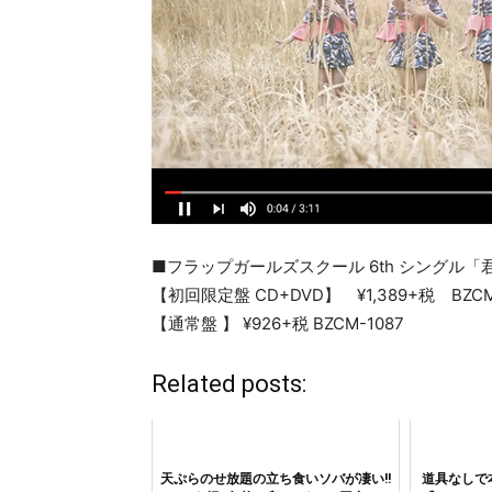
■フラップガールズスクール 6th シングル「君
【初回限定盤 CD+DVD】 ¥1,389+税 BZCM
【通常盤 】 ¥926+税 BZCM-1087
Related posts:
天ぷらのせ放題の立ち食いソバが凄い!!
道具なしで