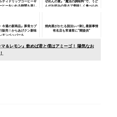
ルティドリップコーヒーギ
ぜめんの素』“魔法の調味料”で、うど
ーヒーをいれる時間も楽し
んがお好みの辛さで美味しく食べられ
む特別な贈り物
る！
・今週の新商品』豚骨カプ
焼肉屋がかたる脱法レバ刺し最新事情
行販売！からあげクン新味
有名店も常連客に“闇提供”
レモンペッパーも
ラマ＆レモン』飲めば君と僕はアミーゴ！ 陽気なお
！