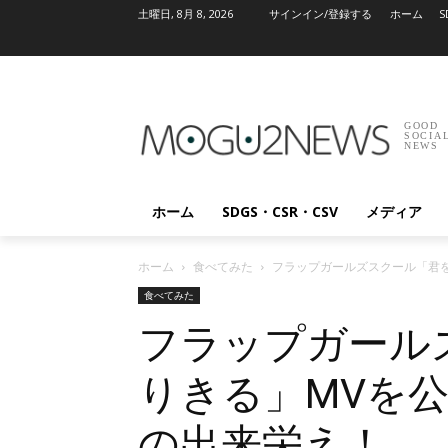
土曜日, 8月 8, 2026
サインイン/登録する
ホーム
S
GOOD
SOCIA
NEWS
ホーム
SDGS・CSR・CSV
メディア
ホーム
食べてみた
フラップガールズスクール「君を
食べてみた
フラップガール
りきる」MVを公
の出来栄え！