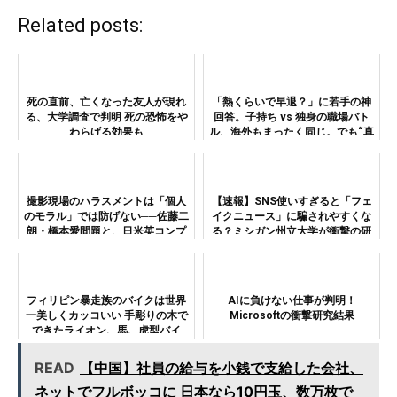
Related posts:
死の直前、亡くなった友人が現れ
「熱くらいで早退？」に若手の神
る、大学調査で判明 死の恐怖をや
回答。子持ち vs 独身の職場バト
わらげる効果も
ル、海外もまったく同じ。でも“真
犯人”は経営陣でした
撮影現場のハラスメントは「個人
【速報】SNS使いすぎると「フェ
のモラル」では防げない──佐藤二
イクニュース」に騙されやすくな
朗・橋本愛問題と、日米英コンプ
る？ミシガン州立大学が衝撃の研
ライアンスの構造比較
究結果を発表
フィリピン暴走族のバイクは世界
AIに負けない仕事が判明！
一美しくカッコいい 手彫りの木で
Microsoftの衝撃研究結果
できたライオン、馬、虎型バイ
ク…すげえ!!!!!
READ
【中国】社員の給与を小銭で支給した会社、
ネットでフルボッコに 日本なら10円玉、数万枚で