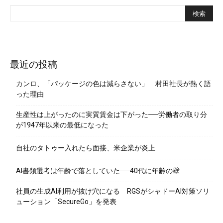
最近の投稿
カンロ、「パッケージの色は減らさない」 村田社長が熱く語
った理由
生産性は上がったのに実質賃金は下がった──労働者の取り分
が1947年以来の最低になった
自社のタトゥー入れたら面接、米企業が炎上
AI書類選考は年齢で落としていた──40代に年齢の壁
社員の生成AI利用が抜け穴になる RGSがシャドーAI対策ソリ
ューション「SecureGo」を発表