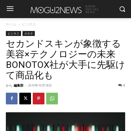
GOOD
SOCIAL
NEWS
ホーム
ビジネス
ビジネス
小ネタ
セカンドスキンが象徴する
美容×テクノロジーの未来
BONOTOX社が大手に先駆け
て商品化も
から
編集部
-
2019年10月18日
0