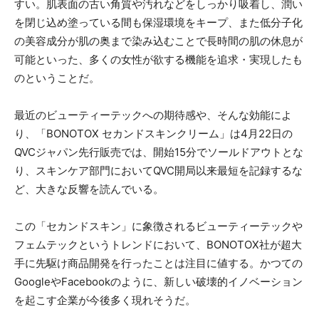
すい。肌表面の古い角質や汚れなどをしっかり吸着し、潤い
を閉じ込め塗っている間も保湿環境をキープ、また低分子化
の美容成分が肌の奥まで染み込むことで長時間の肌の休息が
可能といった、多くの女性が欲する機能を追求・実現したも
のということだ。
最近のビューティーテックへの期待感や、そんな効能によ
り、「BONOTOX セカンドスキンクリーム」は4月22日の
QVCジャパン先行販売では、開始15分でソールドアウトとな
り、スキンケア部門においてQVC開局以来最短を記録するな
ど、大きな反響を読んでいる。
この「セカンドスキン」に象徴されるビューティーテックや
フェムテックというトレンドにおいて、BONOTOX社が超大
手に先駆け商品開発を行ったことは注目に値する。かつての
GoogleやFacebookのように、新しい破壊的イノベーション
を起こす企業が今後多く現れそうだ。