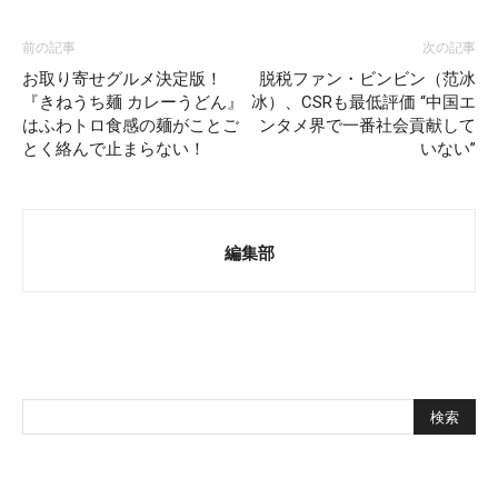
前の記事
次の記事
お取り寄せグルメ決定版！
脱税ファン・ビンビン（范冰
『きねうち麺 カレーうどん』
冰）、CSRも最低評価 “中国エ
はふわトロ食感の麺がことご
ンタメ界で一番社会貢献して
とく絡んで止まらない！
いない”
編集部