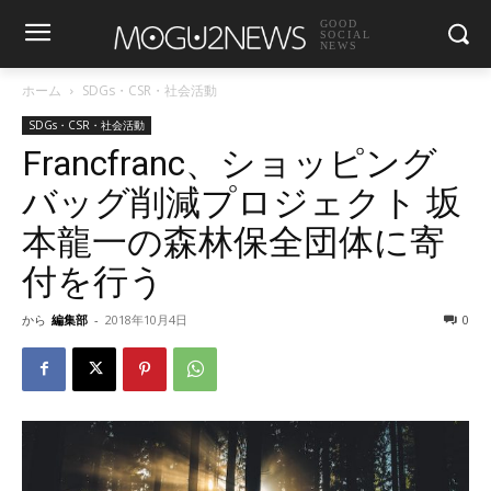
GOOD
SOCIAL
NEWS
ホーム
SDGs・CSR・社会活動
SDGs・CSR・社会活動
Francfranc、ショッピング
バッグ削減プロジェクト 坂
本龍一の森林保全団体に寄
付を行う
から
編集部
-
2018年10月4日
0