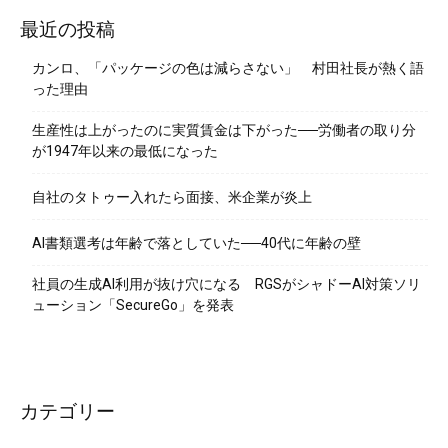
最近の投稿
カンロ、「パッケージの色は減らさない」 村田社長が熱く語
った理由
生産性は上がったのに実質賃金は下がった──労働者の取り分
が1947年以来の最低になった
自社のタトゥー入れたら面接、米企業が炎上
AI書類選考は年齢で落としていた──40代に年齢の壁
社員の生成AI利用が抜け穴になる RGSがシャドーAI対策ソリ
ューション「SecureGo」を発表
カテゴリー