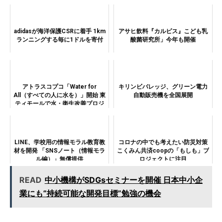
adidasが海洋保護CSRに着手 1km
アサヒ飲料『カルピス』こども乳
ランニングする毎に1ドルを寄付
酸菌研究所」今年も開催
アトラスコプコ「Water for
キリンビバレッジ、グリーン電力
All（すべての人に水を）」開始 東
自動販売機を全国展開
ティモールで水・衛生改善プロジ
ェクト
LINE、学校用の情報モラル教育教
コロナの中でも考えたい防災対策
材を開発 「SNSノート（情報モラ
こくみん共済coopの「もしも」プ
ル編）」無償提供
ロジェクトに注目
READ
中小機構がSDGsセミナーを開催 日本中小企
業にも“持続可能な開発目標”勉強の機会