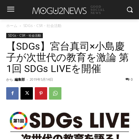
GOOD
SOCIAL
NEWS
ホーム
SDGs・CSR・社会活動
SDGs・CSR・社会活動
【SDGs】宮台真司×小島慶
子が次世代の教育を激論 第
1回 SDGs LIVEを開催
から
編集部
-
2019年5月14日
0