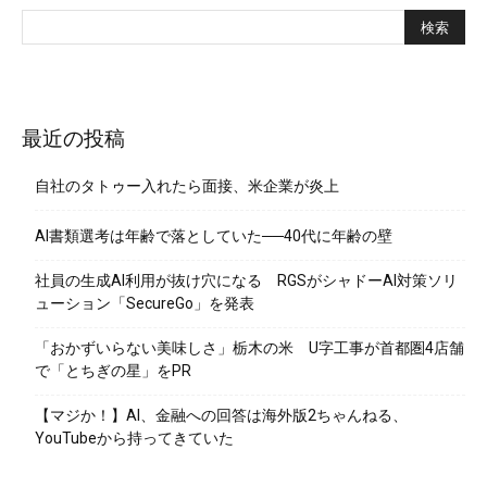
最近の投稿
自社のタトゥー入れたら面接、米企業が炎上
AI書類選考は年齢で落としていた──40代に年齢の壁
社員の生成AI利用が抜け穴になる RGSがシャドーAI対策ソリ
ューション「SecureGo」を発表
「おかずいらない美味しさ」栃木の米 U字工事が首都圏4店舗
で「とちぎの星」をPR
【マジか！】AI、金融への回答は海外版2ちゃんねる、
YouTubeから持ってきていた