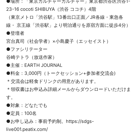
●場所：「東京カルチャーカルチャー」東京都渋谷区渋谷1-
23-16 cocoti SHIBUYA（渋谷 ココチ）4階
（東京メトロ「渋谷駅」13番出口正面／JR各線・東急各
線・ 京王線「渋谷駅」より明治通りを原宿方面に徒歩4分）
●登壇者
宮台真司（社会学者）×小島慶子（エッセイスト）
●ファシリテーター
谷崎テトラ（放送作家）
●主催：EARTH JOURNAL
●料金：3,000円（トークセッション+参加者交流会)
＊交流会は軽食ドリンクの用意があります。
＊領収書はお申込み詳細メールからダウンロードいただけま
す。
●対象：どなたでも
●定員：100名
●お申し込み：事前予約制。https://sdgs-
live001.peatix.com/