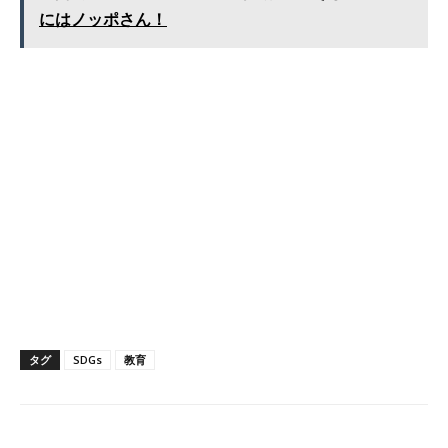
にはノッポさん！
タグ
SDGs
教育