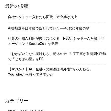
最近の投稿
自社のタトゥー入れたら面接、米企業が炎上
AI書類選考は年齢で落としていた──40代に年齢の壁
社員の生成AI利用が抜け穴になる RGSがシャドーAI対策ソリ
ューション「SecureGo」を発表
「おかずいらない美味しさ」栃木の米 U字工事が首都圏4店舗
で「とちぎの星」をPR
【マジか！】AI、金融への回答は海外版2ちゃんねる、
YouTubeから持ってきていた
カテゴリー