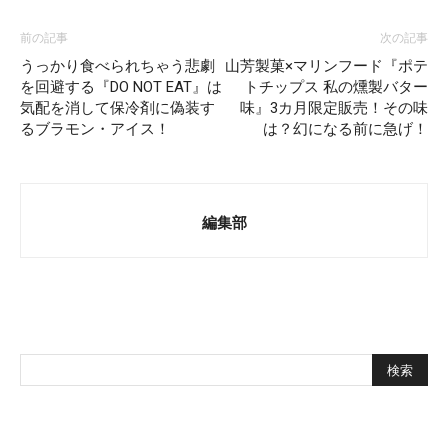
前の記事
次の記事
うっかり食べられちゃう悲劇
山芳製菓×マリンフード『ポテ
を回避する『DO NOT EAT』は
トチップス 私の燻製バター
気配を消して保冷剤に偽装す
味』3カ月限定販売！その味
るブラモン・アイス！
は？幻になる前に急げ！
編集部