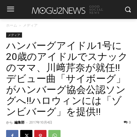
GOOD
SOCIAL
NEWS
ホーム
メディア
メディア
ハンバーグアイドル1号に
20歳のアイドルでスナック
のママ、川﨑芹奈が就任!!
デビュー曲「サイボーグ」
がハンバーグ協会公認ソン
グへ!!ハロウィンには「ゾ
ンビバーグ」を提供!!
から
編集部
-
2017年10月4日
0