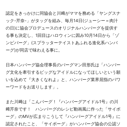
認定をきっかけに同協会と川﨑がママを務める「ヤングスナ
ック-芹奈-」がタッグを組み、毎月14日(ジューシー＝肉汁
の日)に協会プロデュースのオリジナルハンバーグを提供す
る事も決定し、1回目はハロウィンに因み10月14日から「ゾ
ンビバーグ」(スプラッターテイストあふれる進化系ハンバ
ーグ)が同店で味わえる事に。
日本ハンバーグ協会理事長のバーグマン田形氏は「ハンバー
グ文化を牽引するビッグなアイドルになってほしいという願
いを込めて『大きくなれよ』と、ハンバーグ業界屈指のパワ
ーワードをお送りします」。
また川﨑は「こんバーグ！『ハンバーグアイドル1号』の川
﨑芹奈です！ ハンバーグのレシピ動画風に作った「サイボ
ーグ」のMVが広まりこうして『ハンバーグアイドル1号』に
認定されたこと、「サイボーグ」がハンバーグ協会の公認ソ