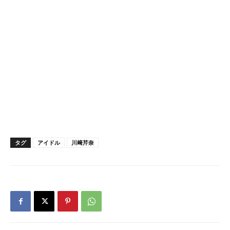
タグ
アイドル
川﨑芹奈