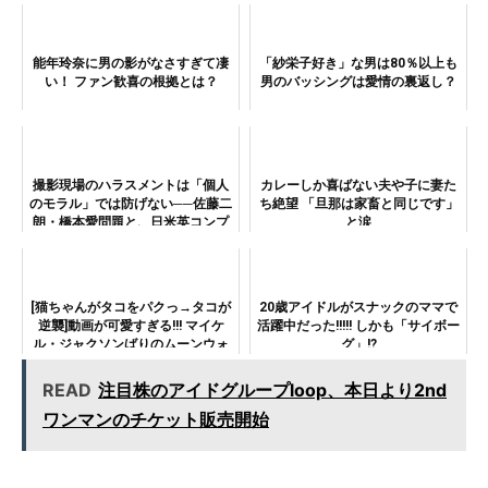
能年玲奈に男の影がなさすぎて凄
「紗栄子好き」な男は80％以上も
い！ ファン歓喜の根拠とは？
男のバッシングは愛情の裏返し？
撮影現場のハラスメントは「個人
カレーしか喜ばない夫や子に妻た
のモラル」では防げない──佐藤二
ち絶望 「旦那は家畜と同じです」
朗・橋本愛問題と、日米英コンプ
と涙
ライアンスの構造比較
[猫ちゃんがタコをパクっ→タコが
20歳アイドルがスナックのママで
逆襲]動画が可愛すぎる!!! マイケ
活躍中だった!!!!! しかも「サイボー
ル・ジャクソンばりのムーンウォ
グ」!?
ークで敗走!!!
READ
注目株のアイドグループloop、本日より2nd
ワンマンのチケット販売開始