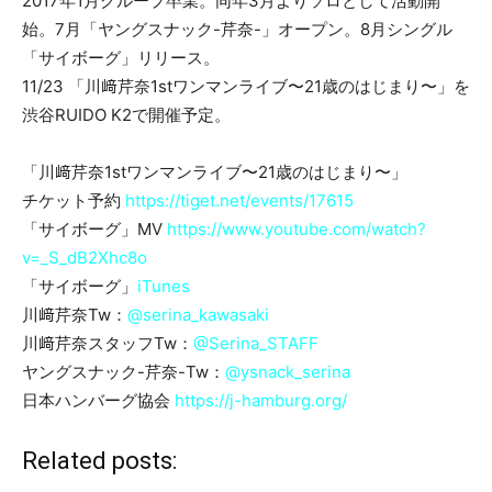
2017年1月グループ卒業。同年3月よりソロとして活動開
始。7月「ヤングスナック-芹奈-」オープン。8月シングル
「サイボーグ」リリース。
11/23 「川﨑芹奈1stワンマンライブ〜21歳のはじまり〜」を
渋谷RUIDO K2で開催予定。
「川﨑芹奈1stワンマンライブ〜21歳のはじまり〜」
チケット予約
https://tiget.net/events/17615
「サイボーグ」MV
https://www.youtube.com/watch?
v=_S_dB2Xhc8o
「サイボーグ」
iTunes
川﨑芹奈Tw：
@serina_kawasaki
川﨑芹奈スタッフTw：
@Serina_STAFF
ヤングスナック-芹奈-Tw：
@ysnack_serina
日本ハンバーグ協会
https://j-hamburg.org/
Related posts: