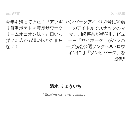
前の記事
次の記事
今年も帰ってきた！『アツギ
ハンバーグアイドル1号に20歳
リ贅沢ポテト＜濃厚サワーク
のアイドルでスナックのマ
リームオニオン味＞』口いっ
マ、川﨑芹奈が就任!! デビュ
ぱいに広がる濃い味がたまら
ー曲「サイボーグ」がハンバ
ない！
ーグ協会公認ソングへ!!ハロウ
ィンには「ゾンビバーグ」を
提供!!
清水 りょういち
http://www.shin-shouhin.com