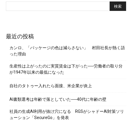
最近の投稿
カンロ、「パッケージの色は減らさない」 村田社長が熱く語
った理由
生産性は上がったのに実質賃金は下がった──労働者の取り分
が1947年以来の最低になった
自社のタトゥー入れたら面接、米企業が炎上
AI書類選考は年齢で落としていた──40代に年齢の壁
社員の生成AI利用が抜け穴になる RGSがシャドーAI対策ソリ
ューション「SecureGo」を発表