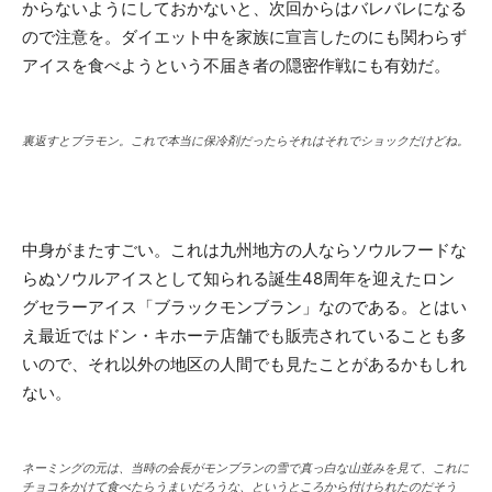
からないようにしておかないと、次回からはバレバレになる
ので注意を。ダイエット中を家族に宣言したのにも関わらず
アイスを食べようという不届き者の隠密作戦にも有効だ。
裏返すとブラモン。これで本当に保冷剤だったらそれはそれでショックだけどね。
中身がまたすごい。これは九州地方の人ならソウルフードな
らぬソウルアイスとして知られる誕生48周年を迎えたロン
グセラーアイス「ブラックモンブラン」なのである。とはい
え最近ではドン・キホーテ店舗でも販売されていることも多
いので、それ以外の地区の人間でも見たことがあるかもしれ
ない。
ネーミングの元は、当時の会長がモンブランの雪で真っ白な山並みを見て、これに
チョコをかけて食べたらうまいだろうな、というところから付けられたのだそう