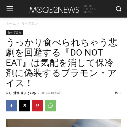
GOOD
SOCIAL
NEWS
ホーム
食べてみた
食べてみた
うっかり食べられちゃう悲
劇を回避する『DO NOT
EAT』は気配を消して保冷
剤に偽装するブラモン・ア
イス！
から
清水 りょういち
-
2017年10月4日
0