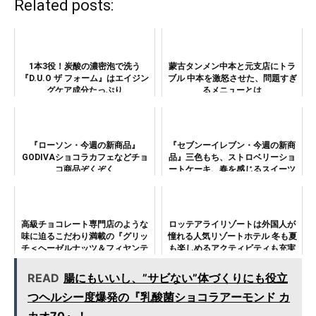
Related posts:
1本3役！炭酸の濃密泡で洗う
蒙古タンメン中本と元支店にトラ
『D.U.O ザ フォーム』はエイジン
ブル 中本を激怒させた、問題すぎ
グケア成分たっぷり
るメニューとは
『ローソン・今週の新商品』
『セブンーイレブン・今週の新商
GODIVAショコラカフェなどチョ
品』三色もち、ストロベリーショ
コ商品ぞくぞく
ートケーキ、春を感じるスイーツ
が登場
高級チョコレート専門店のような
ロッテアライリゾートは外国人が
味に迫るこだわり満載の『グリッ
憧れる人気リゾートホテル 冬も夏
チ＜ヘーゼルナッツ＆フィヤンテ
も楽しめるアクティビティも充実
ィーヌ＞＜フランボワーズ＞』！
READ
腸にもいいし、”サビない”体づくりにも役立
つヘルシー度爆発の『乳酸菌ショコラアーモンド カ