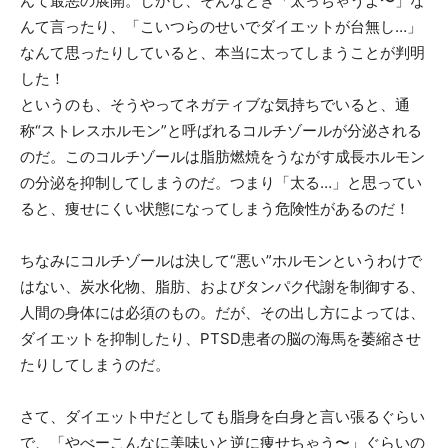
んて最悪の展開。しかし、そんなとき「太っちゃうよ〜」な
んて言ったり、「こいつらのせいでダイエットが台無し…」
なんて思ったりしていると、本当に太ってしまうことが判明
した！
というのも、そうやってネガティブな気持ちでいると、通
称“ストレスホルモン”と呼ばれるコルチゾールが分泌される
のだ。このコルチゾールは脂肪燃焼をうながす成長ホルモン
の分泌を抑制してしまうのだ。つまり「太る…」と思ってい
ると、痩せにくい状態になってしまう危険性があるのだ！
ちなみにコルチゾールは決して“悪い”ホルモンというわけで
はない、炭水化物、脂肪、およびタンパク代謝を制御する、
人間の身体には必須のもの。だが、その出し方によっては、
ダイエットを抑制したり、PTSD患者の脳の海馬を萎縮させ
たりしてしまうのだ。
さて、ダイエット中だとしても脂身を白身と言い張るぐらい
で、「やべーこんなに美味いと逆に痩せちゃう〜」ぐらいの