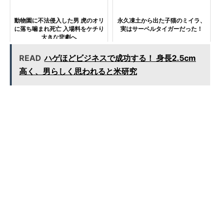
動物園に不法侵入した男 虎のオリ
永久凍土から出た子猫のミイラ、
に落ち噛まれ死亡 入場料をケチり
実はサーベルタイガーだった！
大きな悲劇へ
READ
ハゲほどビジネスで成功する！ 身長2.5cm
高く、男らしく思われると米研究