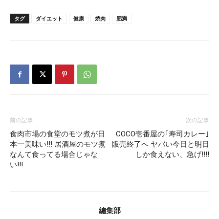
タグ
ダイエット
健康
焼肉
肥満
前の記事
次の記事
食肉市場の食堂のモツ煮が日
COCO壱番屋の｢寿司カレー｣
本一美味い!!! 居酒屋のモツ煮
販売終了へ ヤバい今日と明日
なんて食ってる場合じゃな
しか食えない、急げ!!!!
い!!!
編集部