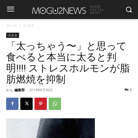
GOOD
SOCIAL
NEWS
ホーム
小ネタ
小ネタ
「太っちゃう〜」と思って
食べると本当に太ると判
明!!!! ストレスホルモンが脂
肪燃焼を抑制
から
編集部
-
2014年8月30日
0