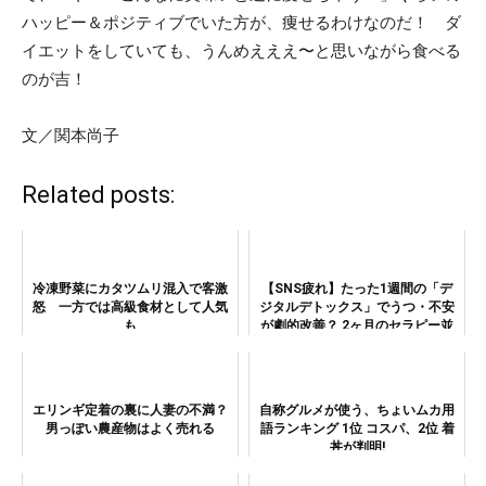
ハッピー＆ポジティブでいた方が、痩せるわけなのだ！ ダ
イエットをしていても、うんめえええ〜と思いながら食べる
のが吉！
文／関本尚子
Related posts:
冷凍野菜にカタツムリ混入で客激
【SNS疲れ】たった1週間の「デ
怒 一方では高級食材として人気
ジタルデトックス」でうつ・不安
も
が劇的改善？ 2ヶ月のセラピー並
みの効果を示す最新研究
エリンギ定着の裏に人妻の不満？
自称グルメが使う、ちょいムカ用
男っぽい農産物はよく売れる
語ランキング 1位 コスパ、2位 着
丼が判明!