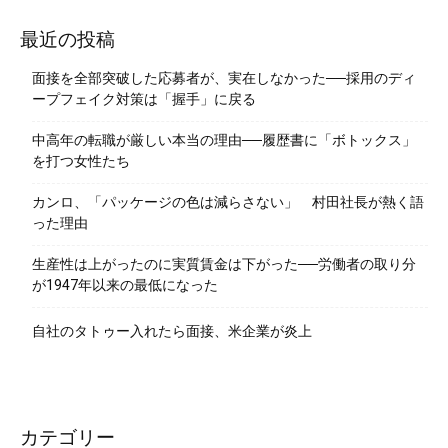
最近の投稿
面接を全部突破した応募者が、実在しなかった──採用のディ
ープフェイク対策は「握手」に戻る
中高年の転職が厳しい本当の理由──履歴書に「ボトックス」
を打つ女性たち
カンロ、「パッケージの色は減らさない」 村田社長が熱く語
った理由
生産性は上がったのに実質賃金は下がった──労働者の取り分
が1947年以来の最低になった
自社のタトゥー入れたら面接、米企業が炎上
カテゴリー