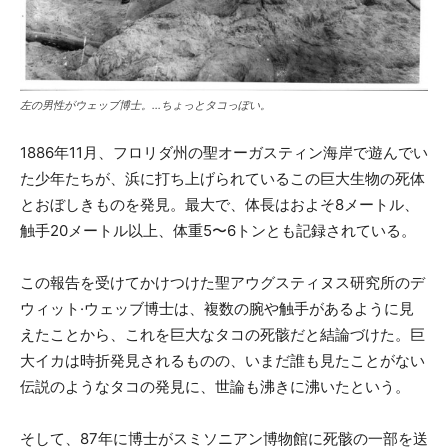
左の男性がウェッブ博士。…ちょっとタコっぽい。
1886年11月、フロリダ州の聖オーガスティン海岸で遊んでい
た少年たちが、浜に打ち上げられているこの巨大生物の死体
とおぼしきものを発見。最大で、体長はおよそ8メートル、
触手20メートル以上、体重5〜6トンとも記録されている。
この報告を受けてかけつけた聖アウグスティヌス研究所のデ
ウィット·ウェッブ博士は、複数の腕や触手があるように見
えたことから、これを巨大なタコの死骸だと結論づけた。巨
大イカは時折発見されるものの、いまだ誰も見たことがない
伝説のようなタコの発見に、世論も沸きに沸いたという。
そして、87年に博士がスミソニアン博物館に死骸の一部を送