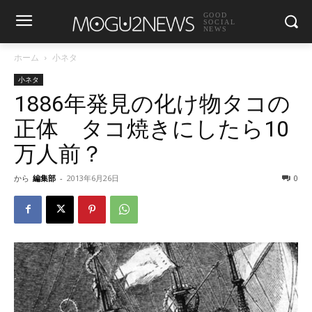
GOOD
SOCIAL
NEWS
ホーム
小ネタ
小ネタ
1886年発見の化け物タコの
正体 タコ焼きにしたら10
万人前？
から
編集部
-
2013年6月26日
0