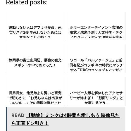
Related posts:
運動しない人はデブより短命、死
ホラーエンターテイメント市場の
亡リスク2倍 早死しないためには
現状と未来予測：人文科学・テク
意外なことが効く？
ノロジー・メディア環境から読み
解くジャンルの変容
静岡県の富士山周辺、最強の観光
ワコール「パルファージュ」と前
スポットすべてめぐった！
田有紀がコラボ 今の時代にマッチ
する“下着”のコンセプトとデザイ
ンとは
長男長女、他兄弟より賢いと研究
バービー人形を解体したアクセサ
で明らかに 「お兄ちゃんは出来が
リーが怖すぎ！ 「顔面リング」と
いいのに…」その原因は親だった
か夢に見そう…
READ
【動物】ミンクは4時間も愛しあう 映像見た
ら正直ドン引き！