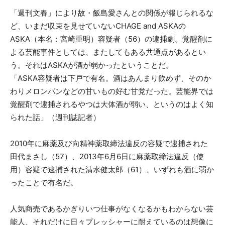
「週刊文春」により故・飯島愛さんとの関係が報じられるな
ど、いまだ収束を見せていないCHAGE and ASKAの
ASKA（本名：宮崎重明）容疑者（56）の逮捕劇。覚醒剤に
よる芸能事件としては、またしてもある共通点があるとい
う。それはASKAが酒が弱かったということだ。
「ASKA容疑者は下戸で有名。酒はあんまり飲めず、そのか
わりメロンパンなどの甘いもの好む甘党だった。芸能界では
覚醒剤で逮捕されるやつは大体酒が弱い、というのはよく知
られた話」（週刊誌記者）
2010年に麻薬及び向精神薬取締法違反の容疑で逮捕された
田代まさし（57）、2013年6月6日に麻薬取締法違反（使
用）容疑で逮捕された清水健太郎（61）、いずれも酒に弱か
ったことで有名だ。
人気商売であるかぎりいつ仕事がなくなるかもわからない芸
能人、それだけに日々プレッシャーに耐えているのは想像に