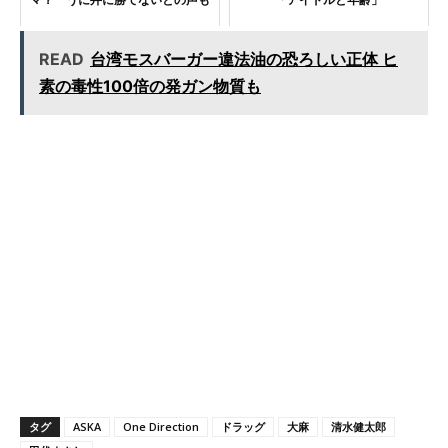
READ
台湾モスバーガー違法油の恐ろしい正体 ヒ
素の毒性100倍の発ガン物質も
タグ
ASKA
One Direction
ドラッグ
大麻
清水健太郎