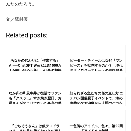
んだのだろう。
文／鷹村優
Related posts:
あなたの代わりに「作業する」
ピーター・ティールはなぜ『ワン
AI──ChatGPT Workは週1000万
ピース』を批判するのか？ 現代
人が使い始めた新しい仕事の相棒
テクノロジーエリートの思想的系
譜と加速主義
なか卯の和風牛丼が復活でファン
知られざる魚たちの傷の直し方 ニ
も「グスッ…」 すき焼き翌日、お
チバン開催親子イベントで、海の
母さんがのこりで作った弁当の美
生物のケガ治療から人間のケガを
味さ！
考える
『ごちそうさん』は飯テロドラ
一色萌のアイドル、色々。第22回
マ？ うに丼に勝てないとの声も
「アイドルと年齢」