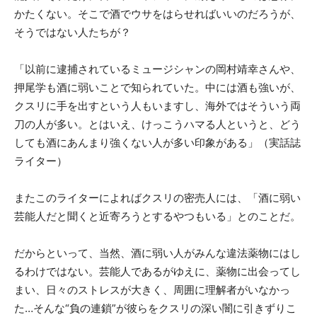
かたくない。そこで酒でウサをはらせればいいのだろうが、
そうではない人たちが？
「以前に逮捕されているミュージシャンの岡村靖幸さんや、
押尾学も酒に弱いことで知られていた。中には酒も強いが、
クスリに手を出すという人もいますし、海外ではそういう両
刀の人が多い。とはいえ、けっこうハマる人というと、どう
しても酒にあんまり強くない人が多い印象がある」（実話誌
ライター）
またこのライターによればクスリの密売人には、「酒に弱い
芸能人だと聞くと近寄ろうとするやつもいる」とのことだ。
だからといって、当然、酒に弱い人がみんな違法薬物にはし
るわけではない。芸能人であるがゆえに、薬物に出会ってし
まい、日々のストレスが大きく、周囲に理解者がいなかっ
た…そんな“負の連鎖”が彼らをクスリの深い闇に引きずりこ