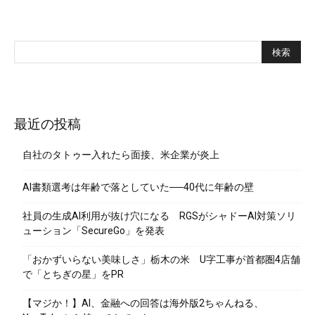
最近の投稿
自社のタトゥー入れたら面接、米企業が炎上
AI書類選考は年齢で落としていた──40代に年齢の壁
社員の生成AI利用が抜け穴になる RGSがシャドーAI対策ソリ
ューション「SecureGo」を発表
「おかずいらない美味しさ」栃木の米 U字工事が首都圏4店舗
で「とちぎの星」をPR
【マジか！】AI、金融への回答は海外版2ちゃんねる、