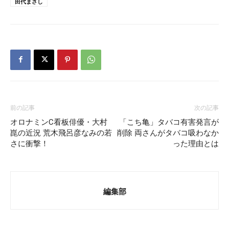
田代まさし
前の記事
次の記事
オロナミンC看板俳優・大村
「こち亀」タバコ有害発言が
崑の近況 荒木飛呂彦なみの若
削除 両さんがタバコ吸わなか
さに衝撃！
った理由とは
編集部