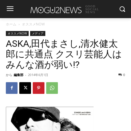
GOOD
SOCIAL
NEWS
ホーム
オススメNOW
オススメNOW
メディア
ASKA,田代まさし,清水健太
郎に共通点 クスリ芸能人は
みんな酒が弱い!?
から
編集部
-
2014年6月1日
0