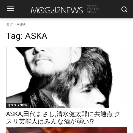
GOOD
SOCIAL
NEWS
タグ
ASKA
Tag:
ASKA
オススメNOW
ASKA,田代まさし,清水健太郎に共通点 ク
スリ芸能人はみんな酒が弱い!?