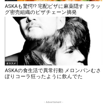
ASKAも驚愕!? 宅配ピザに麻薬隠す ドラッ
グ密売組織のピザチェーン摘発
オススメ
ASKAの食生活で異常行動 メロンパンむさ
ぼりコーラ狂ったように飲んでた
- Advertisment -