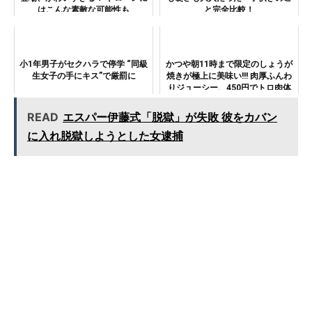
はこんな素敵な可能性も
と完全比較！
小1年男子がセクハラで停学 “同級
かつや朝11時まで限定のしょうが
生女子の手にキス”で厳罰に
焼きが極上に美味い!!! 肉厚ふんわ
りジューシー、450円でトロ肉体
験
READ
エスパー伊藤式「脱獄」が失敗 彼をカバン
に入れ脱獄しようとした女逮捕