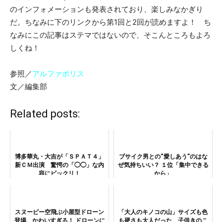
のインフォメーションも発表されており、楽しみなかぎり
だ。ちなみに下のリンクから第1回と2回が読めますよ！ ち
なみにこの記事はステマではないので、そこんところもよろ
しくね！
参照／
アルファポリス
文／編集部
Related posts:
博多華丸・大吉が「ＳＰＡＴ４」
ブサイク男との“愛しあう”のはな
新ＣＭ出演 驚愕の「◯◯」な内
ぜ気持ちいい？ １位「集中できる
容にビックリ！
から」
スヌーピー空飛ぶ小屋型ドローン
「大人のキノコの山」サイズも色
登場、かわいすぎる！ ドローンに
も硬さも大人だった 子供きのこ