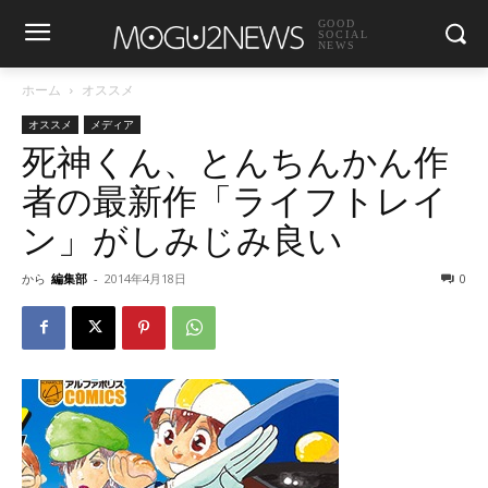
GOOD
SOCIAL
NEWS
ホーム
オススメ
オススメ
メディア
死神くん、とんちんかん作
者の最新作「ライフトレイ
ン」がしみじみ良い
から
編集部
-
2014年4月18日
0