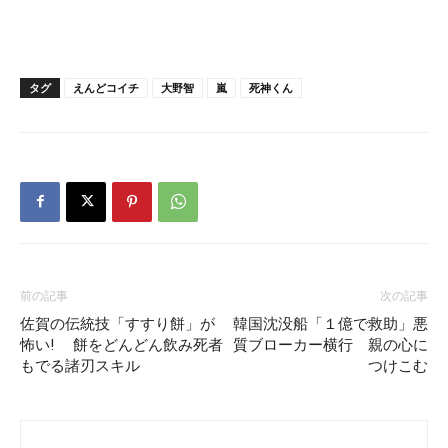
タグ
えんどコイチ
大野智
嵐
死神くん
前の記事
次の記事
佐賀の伝統技「すすり餅」が
韓国沈没船「１億で救助」悪
怖い! 餅をどんどん飲み死者
質ブローカー横行 親の心に
もでる諸刃スキル
つけこむ