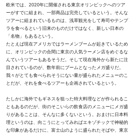
欧米では、2020年に開催される東京オリンピックへのツア
ーがすでに組まれ、一部商品は完売しているという。そんな
ツアーに組まれているものは、浅草観光をして寿司やテンプ
ラを食べるという旧来のものだけではなく、新しい日本の
「名物」もあるという。
たとえば現在アメリカではラーメンブームが起きているため
に、オリンピックの合間に東京の人気ラーメン店をめぐるな
んていうツアーもあるそうだ。そして現在海外から新たに注
目されているのが、数年前にブームとなったメガ盛りだ。
我々がとても食べられそうにない量が盛られたメニューのこ
とだが、それを食べるツアーも企画されているという。
たしかに海外でもギネスを狙った特大料理などが作られるこ
ともあるのだが、街のそこいらの飲食店のメニューにメガ盛
りがあることは、そんなに多くないという。おまけに日本料
理というのは、向こうにとってみればエキゾチックで神秘的
な印象があるだけに、富士山のように盛られたそばや、東京