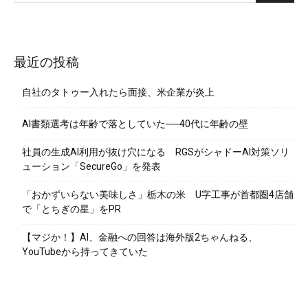
最近の投稿
自社のタトゥー入れたら面接、米企業が炎上
AI書類選考は年齢で落としていた──40代に年齢の壁
社員の生成AI利用が抜け穴になる RGSがシャドーAI対策ソリ
ューション「SecureGo」を発表
「おかずいらない美味しさ」栃木の米 U字工事が首都圏4店舗
で「とちぎの星」をPR
【マジか！】AI、金融への回答は海外版2ちゃんねる、
YouTubeから持ってきていた