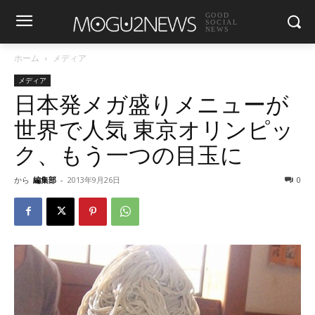
GOOD
SOCIAL
NEWS
ホーム
メディア
メディア
日本発メガ盛りメニューが
世界で人気 東京オリンピッ
ク、もう一つの目玉に
から
編集部
-
2013年9月26日
0