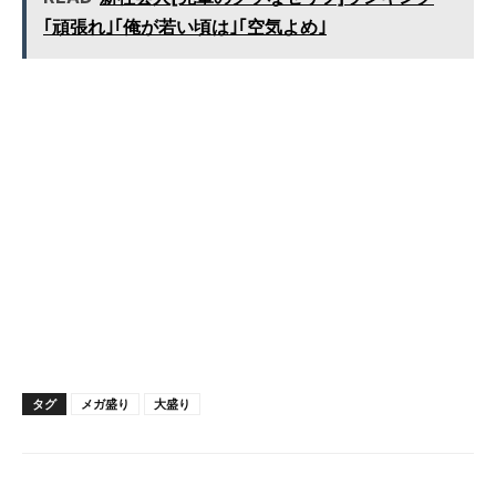
｢頑張れ｣｢俺が若い頃は｣｢空気よめ｣
タグ
メガ盛り
大盛り