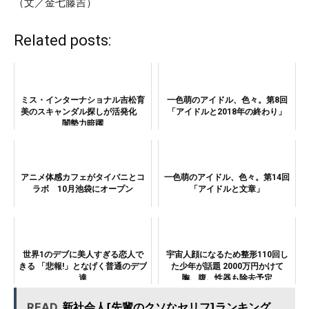
（文／金七藤吉）
Related posts:
ミス・インターナショナル吉松育
一色萌のアイドル、色々。第8回
美のスキャンダル探しが活発化
「アイドルと2018年の終わり」
闇勢力暗躍
アニメ体感カフェがタイバニとコ
一色萌のアイドル、色々。第14回
ラボ 10月池袋にオープン
「アイドルと文章」
世界1のデブに美人すぎる恋人で
宇宙人顔になるため整形110回し
きる 「悲報!」となげく普通のデブ
た少年が話題 2000万円かけて
達
胸、腹、性器も除去予定
READ
新社会人[先輩のクソなセリフ]ランキング