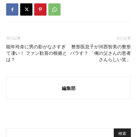
前の記事
次の記事
能年玲奈に男の影がなさすぎ
整形医息子が河西智美の整形
て凄い！ ファン歓喜の根拠と
バラす？ 「俺の父さんの患者
は？
さんらしい笑」
編集部