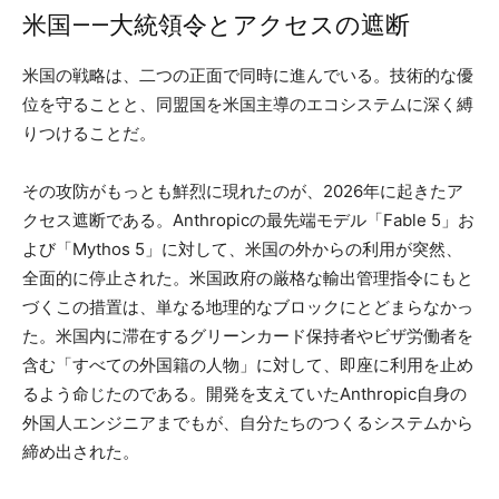
米国——大統領令とアクセスの遮断
米国の戦略は、二つの正面で同時に進んでいる。技術的な優
位を守ることと、同盟国を米国主導のエコシステムに深く縛
りつけることだ。
その攻防がもっとも鮮烈に現れたのが、2026年に起きたア
クセス遮断である。Anthropicの最先端モデル「Fable 5」お
よび「Mythos 5」に対して、米国の外からの利用が突然、
全面的に停止された。米国政府の厳格な輸出管理指令にもと
づくこの措置は、単なる地理的なブロックにとどまらなかっ
た。米国内に滞在するグリーンカード保持者やビザ労働者を
含む「すべての外国籍の人物」に対して、即座に利用を止め
るよう命じたのである。開発を支えていたAnthropic自身の
外国人エンジニアまでもが、自分たちのつくるシステムから
締め出された。