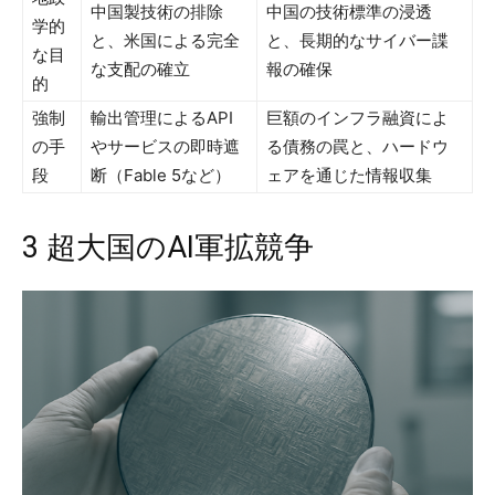
中国製技術の排除
中国の技術標準の浸透
学的
と、米国による完全
と、長期的なサイバー諜
な目
な支配の確立
報の確保
的
強制
輸出管理によるAPI
巨額のインフラ融資によ
の手
やサービスの即時遮
る債務の罠と、ハードウ
段
断（Fable 5など）
ェアを通じた情報収集
3 超大国のAI軍拡競争