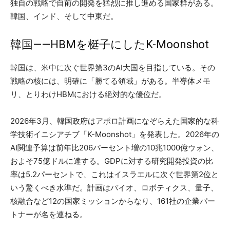
独自の戦略で自前の開発を猛烈に推し進める国家群がある。
韓国、インド、そして中東だ。
韓国——HBMを梃子にしたK-Moonshot
韓国は、米中に次ぐ世界第3のAI大国を目指している。その
戦略の核には、明確に「勝てる領域」がある。半導体メモ
リ、とりわけHBMにおける絶対的な優位だ。
2026年3月、韓国政府はアポロ計画になぞらえた国家的な科
学技術イニシアチブ「K-Moonshot」を発表した。2026年の
AI関連予算は前年比206パーセント増の10兆1000億ウォン、
およそ75億ドルに達する。GDPに対する研究開発投資の比
率は5.2パーセントで、これはイスラエルに次ぐ世界第2位と
いう驚くべき水準だ。計画はバイオ、ロボティクス、量子、
核融合など12の国家ミッションからなり、161社の企業パー
トナーが名を連ねる。