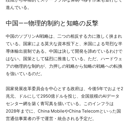
進んでいる。
中国——物理的制約と知略の反撃
中国のソブリンAI戦略は、二つの相反する力に激しく挟まれ
ている。国家による莫大な資本投下と、米国による苛烈な半
導体輸出規制である。中国は決して開発を諦めているわけで
はない。国策として猛烈に推進している。ただ、ハードウェ
アの物理的な制約が、力押しの戦略から知略の戦略への転換
を強いているのだ。
国家発展改革委員会を中心とする政府は、今後5年でおよそ2
兆元、ドルにして2950億ドルを投じ、全国規模のAIデータ
センター網を築く青写真を描いている。このインフラは
2028年までに、China MobileやChina Telecomといった国
営通信事業者の手で運営・統合される予定だ。