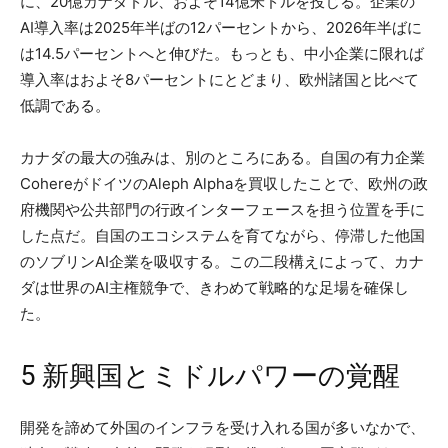
に、20億カナダドル、およそ14億米ドルを投じる。企業の
AI導入率は2025年半ばの12パーセントから、2026年半ばに
は14.5パーセントへと伸びた。もっとも、中小企業に限れば
導入率はおよそ8パーセントにとどまり、欧州諸国と比べて
低調である。
カナダの最大の強みは、別のところにある。自国の有力企業
CohereがドイツのAleph Alphaを買収したことで、欧州の政
府機関や公共部門の行政インターフェースを担う位置を手に
した点だ。自国のエコシステムを育てながら、停滞した他国
のソブリンAI企業を吸収する。この二段構えによって、カナ
ダは世界のAI主権競争で、きわめて戦略的な足場を確保し
た。
5 新興国とミドルパワーの覚醒
開発を諦めて外国のインフラを受け入れる国が多いなかで、