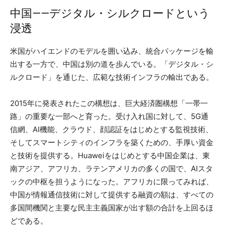
中国——デジタル・シルクロードという
浸透
米国がハイエンドのモデルを囲い込み、統合パッケージを輸
出する一方で、中国は別の道を歩んでいる。「デジタル・シ
ルクロード」を通じた、広範な技術インフラの輸出である。
2015年に発表されたこの構想は、巨大経済圏構想「一帯一
路」の重要な一部へと育った。受け入れ国に対して、5G通
信網、AI機能、クラウド、顔認証をはじめとする監視技術、
そしてスマートシティのインフラを築くための、手厚い資金
と技術を提供する。Huaweiをはじめとする中国企業は、東
南アジア、アフリカ、ラテンアメリカの多くの国で、AIスタ
ックの中枢を担うようになった。アフリカに限ってみれば、
中国が情報通信技術に対して提供する融資の額は、すべての
多国間機関と主要な民主主義国家が出す額の合計を上回るほ
どである。