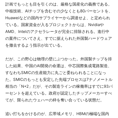
計画でもっとも目を引くのは、厳格な国産化の義務である。
中核技術、AIチップを含むその少なくとも80パーセントを、
Huaweiなどの国内サプライヤーから調達せよ、と定められ
ている。国家資金が入るプロジェクトからは、Nvidiaや
AMD、Intelのアクセラレータが完全に排除される。進行中
の案件についてさえ、すでに据えられた外国製ハードウェア
を撤去するよう指示が出ている。
だが、この野心は物理の壁にぶつかった。外国製チップを排
した結果、中国のAI開発の命運は、中芯国際集成電路製造、
すなわちSMICの生産能力に丸ごと委ねられることになっ
た。SMICのもっとも安定した先端プロセスは7ナノメートル
相当の「N+2」だが、その製造ラインの稼働率はすでに93パ
ーセントを超えている。政府が認定したチップメーカーすべ
てが、限られたウェハーの枠を奪い合っている状態だ。
追い打ちをかけるのが、広帯域メモリ、HBMの極端な国内