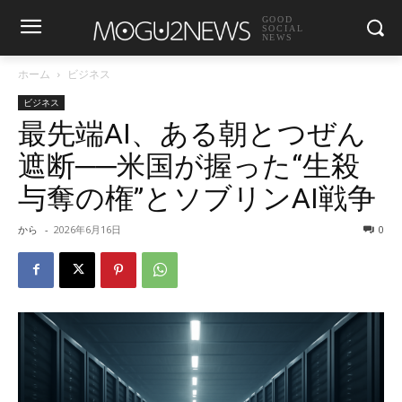
GOOD
SOCIAL
NEWS
ホーム
ビジネス
ビジネス
最先端AI、ある朝とつぜん
遮断──米国が握った“生殺
与奪の権”とソブリンAI戦争
から
-
2026年6月16日
0