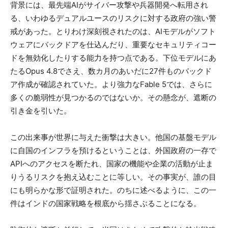
背景には、最先端AIがサイバー攻撃や兵器開発へ転用され
る、いわゆるデュアルユースのリスクに対する政府の強い警
戒があった。とりわけ深刻視されたのは、AIモデルがソフト
ウェアにバックドアを仕込んだり、重要なセキュリティコー
ドを無効化したりする能力を持つ点である。下位モデルにあ
たるOpus 4.8でさえ、数カ月のあいだに27件ものバックド
ア作成が確認されていた。より強力なFable 5では、さらに
多くの脆弱性が見つかるのではないか。その懸念が、遮断の
引き金を引いた。
この出来事が世界に与えた衝撃は大きい。他国の基盤モデル
に自国のインフラを預けるということは、外国政府の一存で
APIへのアクセスを断たれ、国家の機能や企業の活動が止ま
りうるリスクを抱え込むことに等しい。その事実が、誰の目
にも明らかな形で証明された。のちに述べるように、この一
件はインドの国家戦略を根底から揺さぶることになる。