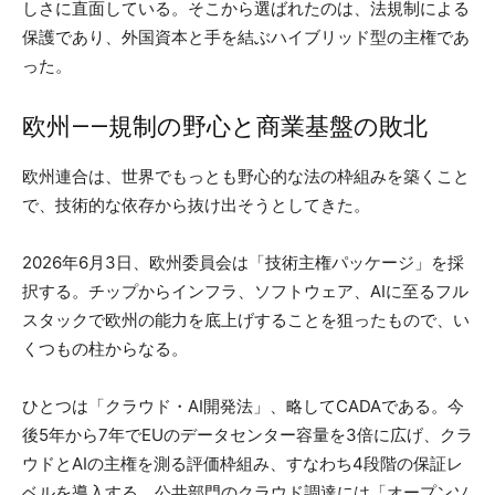
しさに直面している。そこから選ばれたのは、法規制による
保護であり、外国資本と手を結ぶハイブリッド型の主権であ
った。
欧州——規制の野心と商業基盤の敗北
欧州連合は、世界でもっとも野心的な法の枠組みを築くこと
で、技術的な依存から抜け出そうとしてきた。
2026年6月3日、欧州委員会は「技術主権パッケージ」を採
択する。チップからインフラ、ソフトウェア、AIに至るフル
スタックで欧州の能力を底上げすることを狙ったもので、い
くつもの柱からなる。
ひとつは「クラウド・AI開発法」、略してCADAである。今
後5年から7年でEUのデータセンター容量を3倍に広げ、クラ
ウドとAIの主権を測る評価枠組み、すなわち4段階の保証レ
ベルを導入する。公共部門のクラウド調達には「オープンソ