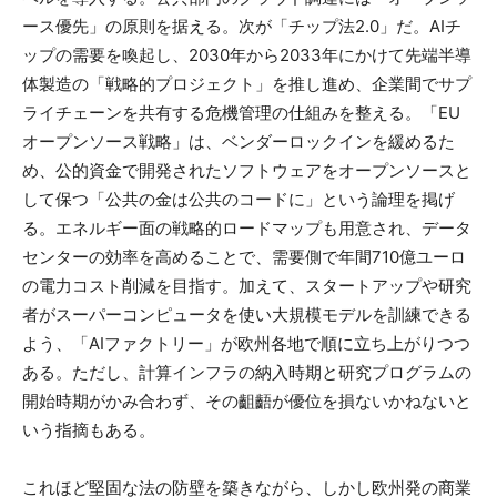
ース優先」の原則を据える。次が「チップ法2.0」だ。AIチ
ップの需要を喚起し、2030年から2033年にかけて先端半導
体製造の「戦略的プロジェクト」を推し進め、企業間でサプ
ライチェーンを共有する危機管理の仕組みを整える。「EU
オープンソース戦略」は、ベンダーロックインを緩めるた
め、公的資金で開発されたソフトウェアをオープンソースと
して保つ「公共の金は公共のコードに」という論理を掲げ
る。エネルギー面の戦略的ロードマップも用意され、データ
センターの効率を高めることで、需要側で年間710億ユーロ
の電力コスト削減を目指す。加えて、スタートアップや研究
者がスーパーコンピュータを使い大規模モデルを訓練できる
よう、「AIファクトリー」が欧州各地で順に立ち上がりつつ
ある。ただし、計算インフラの納入時期と研究プログラムの
開始時期がかみ合わず、その齟齬が優位を損ないかねないと
いう指摘もある。
これほど堅固な法の防壁を築きながら、しかし欧州発の商業