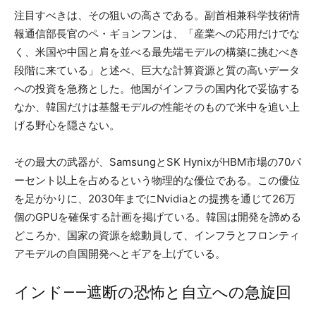
注目すべきは、その狙いの高さである。副首相兼科学技術情
報通信部長官のペ・ギョンフンは、「産業への応用だけでな
く、米国や中国と肩を並べる最先端モデルの構築に挑むべき
段階に来ている」と述べ、巨大な計算資源と質の高いデータ
への投資を急務とした。他国がインフラの国内化で妥協する
なか、韓国だけは基盤モデルの性能そのもので米中を追い上
げる野心を隠さない。
その最大の武器が、SamsungとSK HynixがHBM市場の70パ
ーセント以上を占めるという物理的な優位である。この優位
を足がかりに、2030年までにNvidiaとの提携を通じて26万
個のGPUを確保する計画を掲げている。韓国は開発を諦める
どころか、国家の資源を総動員して、インフラとフロンティ
アモデルの自国開発へとギアを上げている。
インド——遮断の恐怖と自立への急旋回