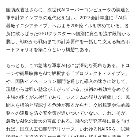
国防総省はさらに、次世代AIスーパーコンピュータの調達と
軍事計算インフラの近代化を狙い、2027会計年度に「AI兵
器廠イニシアティブ」へおよそ295億ドルを求めている。各
所に散らばったGPUクラスターへ個別に資金を流す段階から
脱し、戦略から戦術までの計算要件を一括して支える統合ポ
ートフォリオを築こうという構想である。
もっとも、この急速な軍事AI化には深刻な死角もある。ドロ
ーンや衛星映像をAIで解釈する「プロジェクト・メイブン」
や、国防イノベーション部門を通じた導入の速さに対して、
現場からは強い懸念が上がっている。技術の有効性をめぐる
主張の多くが未検証であり、システムの誤りが連鎖して、民
間人を標的と誤認する危険が残るからだ。交戦規定や法的義
務への違反を防ぐ安全策が追いついていない。これこそが、
急激なAI化の最大の盲点である。国内の研究基盤に目を向け
れば、国立人工知能研究リソース、いわゆるNAIRRを、試験
段階から本格的でスケーラブルな体制へ移す作業も並行して