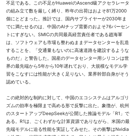
不足である。この不足がHuaweiのAscend級アクセラレータ
の組み立て数を厳しく縛り、昨年の出荷はおよそ81万2000
個にとどまった。推計では、国内サプライヤーが2030年ま
でに満たせるのは、中国のAIチップ需要のおよそ76パーセン
トにすぎない。SMICの共同最高経営責任者である趙海軍
は、ソフトウェアも市場も整わぬままデータセンターを乱造
することを、「交通量もないのに高速道路を建設するような
ものだ」と警告した。国産のデータセンター用シリコンは世
界の最先端から5年から10年遅れており、大規模なモデル学
習をこなすには性能が大きく足りない。業界幹部自身がそう
認めている。
この絶対的な制約に対して、中国のエコシステムはアルゴリ
ズムの効率を極限まで高める形で反撃に出た。象徴が、杭州
のスタートアップDeepSeekが公開した推論モデル「R1」で
ある。R1は、ごくわずかな計算資源でありながら、米国の最
先端モデルに迫る性能を実証してみせた。その衝撃はNvidia