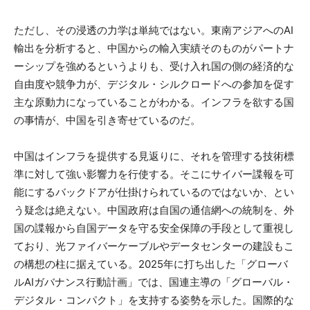
ただし、その浸透の力学は単純ではない。東南アジアへのAI
輸出を分析すると、中国からの輸入実績そのものがパートナ
ーシップを強めるというよりも、受け入れ国の側の経済的な
自由度や競争力が、デジタル・シルクロードへの参加を促す
主な原動力になっていることがわかる。インフラを欲する国
の事情が、中国を引き寄せているのだ。
中国はインフラを提供する見返りに、それを管理する技術標
準に対して強い影響力を行使する。そこにサイバー諜報を可
能にするバックドアが仕掛けられているのではないか、とい
う疑念は絶えない。中国政府は自国の通信網への統制を、外
国の諜報から自国データを守る安全保障の手段として重視し
ており、光ファイバーケーブルやデータセンターの建設もこ
の構想の柱に据えている。2025年に打ち出した「グローバ
ルAIガバナンス行動計画」では、国連主導の「グローバル・
デジタル・コンパクト」を支持する姿勢を示した。国際的な