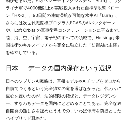
動かせるのだ。AIオペレーティングシステム「Altra」、ウク
ライナ軍で4000機以上が実戦投入された自律型攻撃ドロー
ン「HX-2」、90日間の連続潜航が可能な水中AI「Lura」、
さらには次世代戦闘機プログラムFCASのAIバックボーン
や、Loft Orbitalの軍事衛星コンステレーションに至るまで。
陸、海、空、宇宙、電子戦のすべての領域で、Helsingは米
国技術のキルスイッチから完全に独立した「防衛AIの主権」
を確立している。
日本——データの国内保存という選択
日本のソブリンAI戦略は、基盤モデルやAIチップをゼロから
自前でつくるという完全独立の道を選ばなかった。代わりに
重心を置いたのが、法的権限の確保と、データレジデンシ
ー、すなわちデータを国内にとどめることである。完全な独
自開発の難しさを認めたうえでの、いわば停滞を前提とした
ハイブリッド戦略だ。