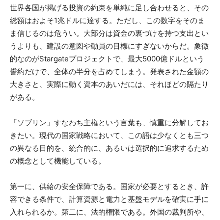
世界各国が掲げる投資の約束を単純に足し合わせると、その
総額はおよそ1兆ドルに達する。ただし、この数字をそのま
ま信じるのは危うい。大部分は資金の裏づけを持つ支出とい
うよりも、建設の意図や動員の目標にすぎないからだ。象徴
的なのがStargateプロジェクトで、最大5000億ドルという
誓約だけで、全体の半分を占めてしまう。発表された金額の
大きさと、実際に動く資本のあいだには、それほどの隔たり
がある。
「ソブリン」すなわち主権という言葉も、慎重に分解してお
きたい。現代の国家戦略において、この語は少なくとも三つ
の異なる目的を、統合的に、あるいは選択的に追求するため
の概念として機能している。
第一に、供給の安全保障である。国家が必要とするとき、許
容できる条件で、計算資源と電力と基盤モデルを確実に手に
入れられるか。第二に、法的権限である。外国の裁判所や、