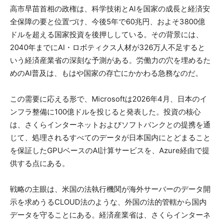
高市早苗首相の政権は、科学技術とAIを国家の成長と経済安
全保障の要と位置づけ、今後5年で60兆円、およそ3800億
ドルを超える国家投資を後押ししている。その背景には、
2040年までにAI・ロボティクス人材が326万人不足すると
いう経済産業省の深刻な予測がある。労働力の穴を埋めるた
めのAI普及は、もはや国家の存亡にかかわる急務なのだ。
この需要に応える形で、Microsoftは2026年4月、日本のイ
ンフラ整備に100億ドルを投じると発表した。投資の核心
は、さくらインターネットおよびソフトバンクとの提携を通
じて、処理されるすべてのデータが日本国内にとどまること
を保証したGPUベースのAI計算サービスを、Azure経由で提
供する点にある。
戦略の主眼は、米国の法執行機関が海外サーバーのデータ開
示を求めうるCLOUD法のような、外国の法的管轄から国内
データを守ることにある。経済産業省は、さくらインターネ