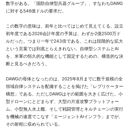
数字がある。「国防自律型兵器グループ」、すなわちDAWG
に対する546億ドルの要求だ。
この数字の意味は、前年と比べてはじめて見えてくる。設立
初年度である2026会計年度の予算は、わずか2億2500万ド
ルだった。つまり一年で243倍である。これは段階的な拡大
という言葉では到底とらえきれない。自律型システムとAI
を、米軍の恒久的な機能として固定するための、構造的な決
断と見るべきだろう。
DAWGの母体となったのは、2025年8月までに数千規模の全
領域自律システムを配備することを掲げた「レプリケーター
構想」である。ただしDAWGはその範囲を大きく広げた。小
型ドローンにとどまらず、大型の片道攻撃プラットフォー
ム、小型無人水上艦、そして戦闘管理とキルチェーンの実行
を機械の速度でこなす「エージェントAIインフラ」までが、
その射程に収められている。