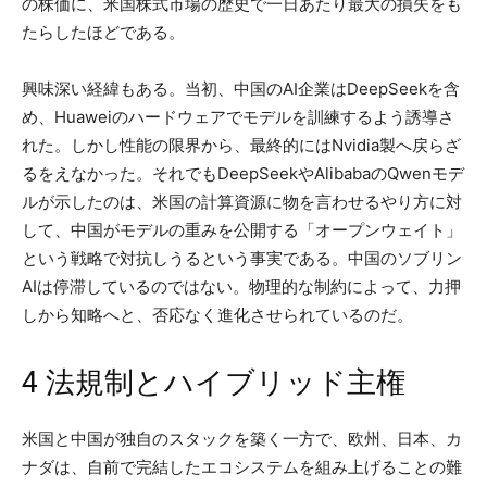
の株価に、米国株式市場の歴史で一日あたり最大の損失をも
たらしたほどである。
興味深い経緯もある。当初、中国のAI企業はDeepSeekを含
め、Huaweiのハードウェアでモデルを訓練するよう誘導さ
れた。しかし性能の限界から、最終的にはNvidia製へ戻らざ
るをえなかった。それでもDeepSeekやAlibabaのQwenモデ
ルが示したのは、米国の計算資源に物を言わせるやり方に対
して、中国がモデルの重みを公開する「オープンウェイト」
という戦略で対抗しうるという事実である。中国のソブリン
AIは停滞しているのではない。物理的な制約によって、力押
しから知略へと、否応なく進化させられているのだ。
4 法規制とハイブリッド主権
米国と中国が独自のスタックを築く一方で、欧州、日本、カ
ナダは、自前で完結したエコシステムを組み上げることの難