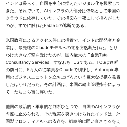
インドは長らく、自国を中心に据えたデジタル化を模索して
きた。それでいて、AIインフラの大部分は依然として米国の
クラウドに依存していた。その構図を一夜にして揺るがした
のが、すでに触れたFable 5の遮断である。
米国政府によるアクセス停止の措置で、インドの開発者と企
業は、最先端のClaudeモデルへの道を突然断たれた。とり
わけ大きな打撃を受けたのが、国内最大のIT企業Tata
Consultancy Services、すなわちTCSである。TCSは遮断
の前日に、5万人の従業員をClaudeで訓練し、Anthropic専
用のビジネスユニットを立ち上げるという巨大な提携を発表
したばかりだった。その計画は、米国の輸出管理指令によっ
て、たちまち宙に浮いた。
他国の政治的・軍事的な判断ひとつで、自国のAIインフラが
即座に止められる。その現実を突きつけられたインドは、外
国製フロンティアAIへの依存を、戦略的に問い直さざるをえ