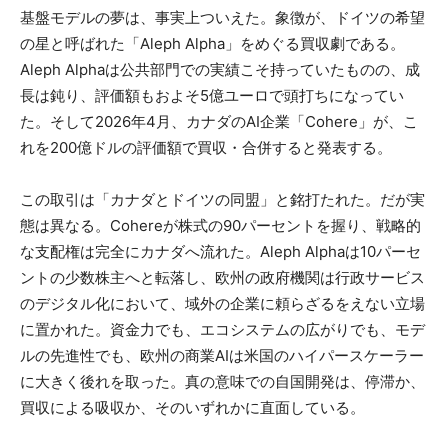
基盤モデルの夢は、事実上ついえた。象徴が、ドイツの希望
の星と呼ばれた「Aleph Alpha」をめぐる買収劇である。
Aleph Alphaは公共部門での実績こそ持っていたものの、成
長は鈍り、評価額もおよそ5億ユーロで頭打ちになってい
た。そして2026年4月、カナダのAI企業「Cohere」が、こ
れを200億ドルの評価額で買収・合併すると発表する。
この取引は「カナダとドイツの同盟」と銘打たれた。だが実
態は異なる。Cohereが株式の90パーセントを握り、戦略的
な支配権は完全にカナダへ流れた。Aleph Alphaは10パーセ
ントの少数株主へと転落し、欧州の政府機関は行政サービス
のデジタル化において、域外の企業に頼らざるをえない立場
に置かれた。資金力でも、エコシステムの広がりでも、モデ
ルの先進性でも、欧州の商業AIは米国のハイパースケーラー
に大きく後れを取った。真の意味での自国開発は、停滞か、
買収による吸収か、そのいずれかに直面している。