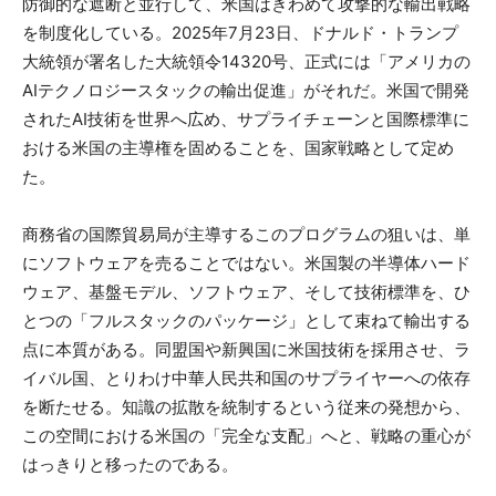
防御的な遮断と並行して、米国はきわめて攻撃的な輸出戦略
を制度化している。2025年7月23日、ドナルド・トランプ
大統領が署名した大統領令14320号、正式には「アメリカの
AIテクノロジースタックの輸出促進」がそれだ。米国で開発
されたAI技術を世界へ広め、サプライチェーンと国際標準に
おける米国の主導権を固めることを、国家戦略として定め
た。
商務省の国際貿易局が主導するこのプログラムの狙いは、単
にソフトウェアを売ることではない。米国製の半導体ハード
ウェア、基盤モデル、ソフトウェア、そして技術標準を、ひ
とつの「フルスタックのパッケージ」として束ねて輸出する
点に本質がある。同盟国や新興国に米国技術を採用させ、ラ
イバル国、とりわけ中華人民共和国のサプライヤーへの依存
を断たせる。知識の拡散を統制するという従来の発想から、
この空間における米国の「完全な支配」へと、戦略の重心が
はっきりと移ったのである。