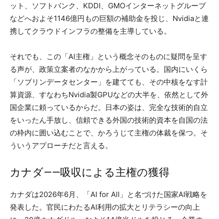
ット、ソフトバンク、KDDI、GMOインターネットグループ
などへおよそ1146億円もの巨額の補助金を投じ、Nvidiaと連
携してクラウドインフラの整備を主導している。
それでも、この「AI主権」という概念そのものに疑問を呈す
る声が、政策立案者のなかから上がっている。国内にいくら
「ソブリンデータセンター」を建てても、その中核をなす計
算資源、すなわちNvidia製GPUなどの大半を、依然として外
国企業に頼っているからだ。日本の姿は、完全な技術的自立
をいったん手放し、信頼できる外国の技術的資本を自国の法
の枠内に囲い込むことで、かろうじて主権の体裁を保つ。そ
ういうアプローチだと言える。
カナダ——吸収による主権の獲得
カナダは2026年6月、「AI for All」と名づけた国家AI戦略を
発表した。官民にわたるAI利用の拡大とリテラシーの向上