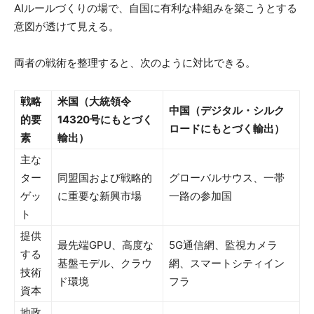
AIルールづくりの場で、自国に有利な枠組みを築こうとする
意図が透けて見える。
両者の戦術を整理すると、次のように対比できる。
戦略
米国（大統領令
中国（デジタル・シルク
的要
14320号にもとづく
ロードにもとづく輸出）
素
輸出）
主な
ター
同盟国および戦略的
グローバルサウス、一帯
ゲッ
に重要な新興市場
一路の参加国
ト
提供
最先端GPU、高度な
5G通信網、監視カメラ
する
基盤モデル、クラウ
網、スマートシティイン
技術
ド環境
フラ
資本
地政