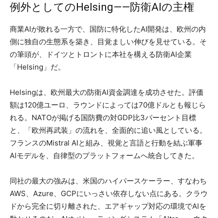
例外としてのHelsing——防衛AIの主権
商業AIが敗れる一方で、国防に特化したAI開発は、欧州の内
側に独自の生態系を築き、目覚ましい伸びを見せている。そ
の筆頭が、ドイツとトロントに本社を構える防衛AI企業
「Helsing」だ。
Helsingは、欧州最大の防衛AI資金調達を成功させた。評価
額は120億ユーロ、ラウンドによっては70億ドルとも報じら
れる。NATOが掲げる国防費の対GDP比3パーセント目標
と、「欧州再武装」の流れを、全面的に追い風としている。
フランスのMistral AIと組み、視覚と言語と行動を結ぶ軍事
AIモデルを、自律型のプラットフォームへ統合してきた。
同社の最大の強みは、米国のハイパースケーラー、すなわち
AWS、Azure、GCPにいっさい依存しない点にある。クラウ
ドから完全に切り離された、エアギャップ対応の環境でAIを