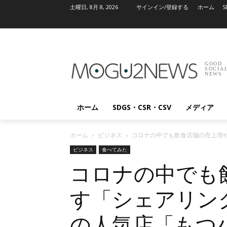
土曜日, 8月 8, 2026
サインイン/登録する
ホーム
S
GOOD
SOCIA
NEWS
ホーム
SDGS・CSR・CSV
メディア
ホーム
ビジネス
コロナの中でも飲食店舗の売上増や
ビジネス
食べてみた
コロナの中でも
す「シェアリン
の人気店「もつ