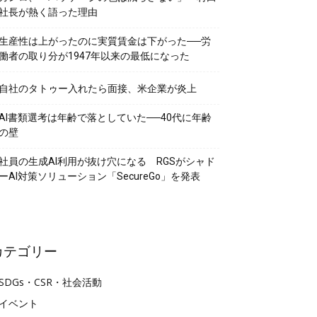
社長が熱く語った理由
生産性は上がったのに実質賃金は下がった──労
働者の取り分が1947年以来の最低になった
自社のタトゥー入れたら面接、米企業が炎上
AI書類選考は年齢で落としていた──40代に年齢
の壁
社員の生成AI利用が抜け穴になる RGSがシャド
ーAI対策ソリューション「SecureGo」を発表
カテゴリー
SDGs・CSR・社会活動
イベント