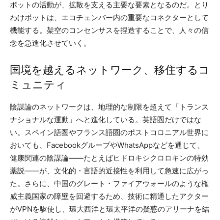
ボットの活動が、拡散を支える主要な要素となるのだ。とり
わけボットは、エコチェンバー内の重要なコネクターとして
機能する。架空のコンセンサスを捏造することで、人々の信
念を急進化させていく。
国境を越えるネットワーク、移住するコ
ミュニティ
陰謀論のネットワークは、地理的な制限を超えて「トランス
ナショナルな運動」へと進化している。英語圏だけではな
い。スペイン語圏やフランス語圏のポストコロニアル世界に
おいても、FacebookグループやWhatsAppなどを通じて、
健康関連の陰謀論——たとえばヒドロキシクロロキンの特効
薬説——が、文化的・言語的近接性を利用して急速に広がっ
た。さらに、中国のグレート・ファイアウォールのような権
威主義国家の障壁を回避するため、技術に精通したアクター
がVPNを駆使し、環大西洋と環太平洋の疑惑のアリーナを結