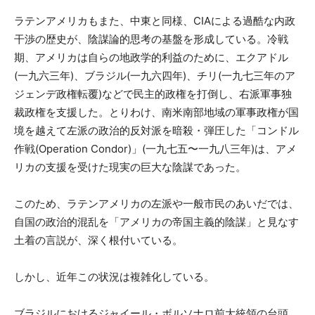
ラテンアメリカもまた、中東と同様、CIAによる過酷な内政
干渉の歴史が、陰謀論的思考の基盤を形成している。冷戦
期、アメリカは自らの地政学的利益のために、エクアドル
(一九六三年)、ブラジル(一九六四年)、チリ(一九七三年のア
ジェンデ政権転覆)などで民主的政権を打倒し、右派軍事独
裁政権を支援した。とりわけ、南米南部地域の軍事政権が国
境を越えて左派の政治的反対派を暗殺・弾圧した「コンドル
作戦(Operation Condor)」(一九七五〜一九八三年)は、アメ
リカの支援を受けた現実の巨大な陰謀であった。
このため、ラテンアメリカの左派や一般市民のあいだでは、
自国の政治的混乱を「アメリカの帝国主義的陰謀」と見なす
土着の言説が、深く根付いている。
しかし、近年この状況は複雑化している。
ブラジルにおけるジャイール・ボルソナロ前大統領の台頭、