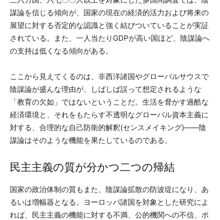
謀論を信じる傾向が、国家の現在の経済的活力および将来の
展望に対する否定的な認識と強く結びついていることが実証
されている。また、一人当たりGDPが高い国ほど、陰謀論へ
の支持は低くなる傾向がある。
ここから見えてくるのは、非西洋諸国やグローバルサウスで
陰謀論が盛んな理由が、しばしば誤って想定されるような
「教育の欠如」ではないということだ。生活を脅かす過酷な
経済環境と、それをもたらす不透明なグローバル資本主義に
対する、合理的な自己防衛的解釈(センスメイキング)——陰
謀論はそのような機能を果たしているのである。
民主主義の質が分かつ二つの帰結
国家の政治体制の質もまた、陰謀論拡散の防波堤になり、あ
るいは増幅器となる。ヨーロッパ諸国を対象とした研究によ
れば、民主主義の機能に対する不満、公的機関への不信、ポ