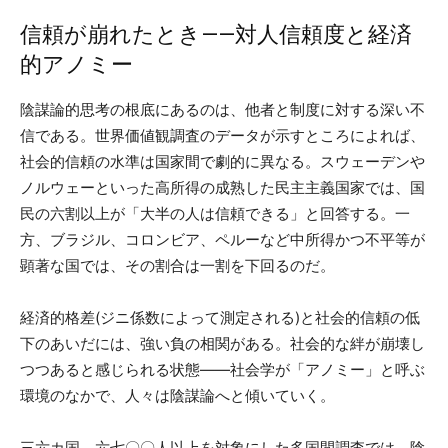
信頼が崩れたとき——対人信頼度と経済
的アノミー
陰謀論的思考の根底にあるのは、他者と制度に対する深い不
信である。世界価値観調査のデータが示すところによれば、
社会的信頼の水準は国家間で劇的に異なる。スウェーデンや
ノルウェーといった高所得の成熟した民主主義国家では、国
民の六割以上が「大半の人は信頼できる」と回答する。一
方、ブラジル、コロンビア、ペルーなど中所得かつ不平等が
顕著な国では、その割合は一割を下回るのだ。
経済的格差(ジニ係数によって測定される)と社会的信頼の低
下のあいだには、強い負の相関がある。社会的な絆が崩壊し
つつあると感じられる状態——社会学が「アノミー」と呼ぶ
環境のなかで、人々は陰謀論へと傾いていく。
三六カ国、六七〇〇人以上を対象にした多国間調査では、陰