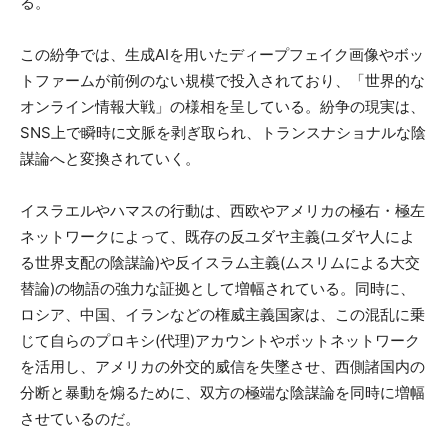
る。
この紛争では、生成AIを用いたディープフェイク画像やボッ
トファームが前例のない規模で投入されており、「世界的な
オンライン情報大戦」の様相を呈している。紛争の現実は、
SNS上で瞬時に文脈を剥ぎ取られ、トランスナショナルな陰
謀論へと変換されていく。
イスラエルやハマスの行動は、西欧やアメリカの極右・極左
ネットワークによって、既存の反ユダヤ主義(ユダヤ人によ
る世界支配の陰謀論)や反イスラム主義(ムスリムによる大交
替論)の物語の強力な証拠として増幅されている。同時に、
ロシア、中国、イランなどの権威主義国家は、この混乱に乗
じて自らのプロキシ(代理)アカウントやボットネットワーク
を活用し、アメリカの外交的威信を失墜させ、西側諸国内の
分断と暴動を煽るために、双方の極端な陰謀論を同時に増幅
させているのだ。