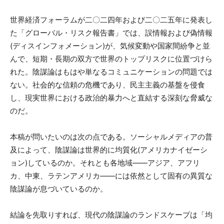
世界経済フォーラムが二〇二四年および二〇二五年に発表し
た「グローバル・リスク報告書」では、誤情報および偽情報
(ディスインフォメーション)が、気候変動や国家間紛争と並
んで、短期・長期の双方で世界のトップリスクに位置づけら
れた。陰謀論はもはや単なるコミュニケーションの問題では
ない。社会的な信頼の危機であり、民主主義の基盤を侵食
し、現実世界における政治的暴力へと直結する深刻な脅威な
のだ。
本稿が問いたいのは次の点である。ソーシャルメディアの普
及によって、陰謀論は世界的に均質化(アメリカナイゼーシ
ョン)しているのか。それとも各地域——アジア、アフリ
カ、中東、ラテンアメリカ——には依然として固有の異質な
陰謀論が息づいているのか。
結論を先取りすれば、現代の陰謀論のランドスケープは「均