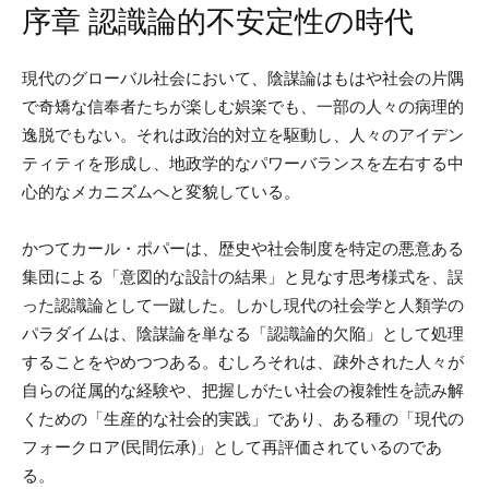
序章 認識論的不安定性の時代
現代のグローバル社会において、陰謀論はもはや社会の片隅
で奇矯な信奉者たちが楽しむ娯楽でも、一部の人々の病理的
逸脱でもない。それは政治的対立を駆動し、人々のアイデン
ティティを形成し、地政学的なパワーバランスを左右する中
心的なメカニズムへと変貌している。
かつてカール・ポパーは、歴史や社会制度を特定の悪意ある
集団による「意図的な設計の結果」と見なす思考様式を、誤
った認識論として一蹴した。しかし現代の社会学と人類学の
パラダイムは、陰謀論を単なる「認識論的欠陥」として処理
することをやめつつある。むしろそれは、疎外された人々が
自らの従属的な経験や、把握しがたい社会の複雑性を読み解
くための「生産的な社会的実践」であり、ある種の「現代の
フォークロア(民間伝承)」として再評価されているのであ
る。