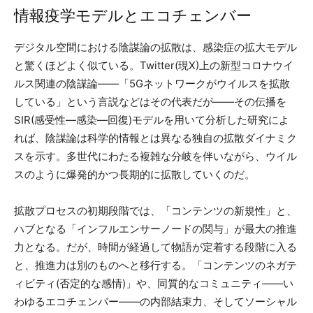
情報疫学モデルとエコチェンバー
デジタル空間における陰謀論の拡散は、感染症の拡大モデル
と驚くほどよく似ている。Twitter(現X)上の新型コロナウイ
ルス関連の陰謀論——「5Gネットワークがウイルスを拡散
している」という言説などはその代表だが——その伝播を
SIR(感受性—感染—回復)モデルを用いて分析した研究によ
れば、陰謀論は科学的情報とは異なる独自の拡散ダイナミク
スを示す。多世代にわたる複雑な分岐を伴いながら、ウイル
スのように爆発的かつ長期的に拡散していくのだ。
拡散プロセスの初期段階では、「コンテンツの新規性」と、
ハブとなる「インフルエンサーノードの関与」が最大の推進
力となる。だが、時間が経過して物語が定着する段階に入る
と、推進力は別のものへと移行する。「コンテンツのネガテ
ィビティ(否定的な感情)」や、同質的なコミュニティ——い
わゆるエコチェンバー——の内部結束力、そしてソーシャル