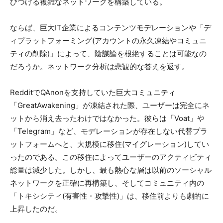
びつける複雑なネットワークを構築している。
ならば、巨大IT企業によるコンテンツモデレーションや「デ
ィプラットフォーミング(アカウントの永久凍結やコミュニ
ティの削除)」によって、陰謀論を根絶することは可能なの
だろうか。ネットワーク分析は悲観的な答えを返す。
RedditでQAnonを支持していた巨大コミュニティ
「GreatAwakening」が凍結された際、ユーザーは完全にネ
ットから消え去ったわけではなかった。彼らは「Voat」や
「Telegram」など、モデレーションが存在しない代替プラ
ットフォームへと、大規模に移住(マイグレーション)してい
ったのである。この移住によってユーザーのアクティビティ
総量は減少した。しかし、最も熱心な層は以前のソーシャル
ネットワークを正確に再構築し、そしてコミュニティ内の
「トキシシティ(有害性・攻撃性)」は、移住前よりも劇的に
上昇したのだ。