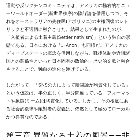
運動や反ワクチンコミュニティは、アメリカの極右的なニュ
ーワールドオーダー(新世界秩序)の陰謀論を借用しつつ、そ
れをオーストラリアの先住民(アボリジニ)の主権回復のレト
リックと不適切に融合させた。結果として生まれたのが、
「入植者による土着主義(Settler nativism)」という独自の形
態である。日本における「J-Anon」も同様だ。アメリカの
ディープステートの概念を借用しながら、戦後体制や近隣諸
国との関係性といった日本固有の政治的・歴史的文脈と融合
させることで、独自の進化を遂げている。
したがって、「SNSの力によって陰謀論が均質化している」
という仮説は、半分正しく、半分間違っている。フォーマッ
トや象徴(ミーム)は均質化している。しかし、その根底にあ
る社会的欲求や敵対者の定義は、依然として極めてローカル
かつ異質なのである。
第三章 異質なる土着の風景——非