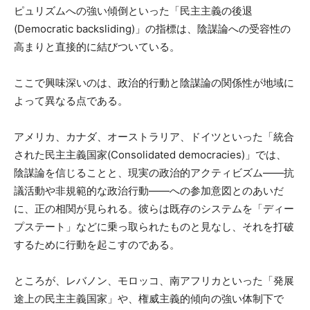
ピュリズムへの強い傾倒といった「民主主義の後退
(Democratic backsliding)」の指標は、陰謀論への受容性の
高まりと直接的に結びついている。
ここで興味深いのは、政治的行動と陰謀論の関係性が地域に
よって異なる点である。
アメリカ、カナダ、オーストラリア、ドイツといった「統合
された民主主義国家(Consolidated democracies)」では、
陰謀論を信じることと、現実の政治的アクティビズム——抗
議活動や非規範的な政治行動——への参加意図とのあいだ
に、正の相関が見られる。彼らは既存のシステムを「ディー
プステート」などに乗っ取られたものと見なし、それを打破
するために行動を起こすのである。
ところが、レバノン、モロッコ、南アフリカといった「発展
途上の民主主義国家」や、権威主義的傾向の強い体制下で