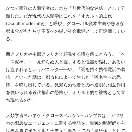
かつて西洋の人類学者はこれを「前近代的な迷信」として分
類した。だが現代の人類学はこれを「オカルト的近代
(Occult modernity)」と呼び、グローバル資本主義や急速な
都市化がもたらす不安への鋭い社会批評として再評価してい
る。
西アフリカや中部アフリカで頻発する噂を例にとろう。「ペ
ニス泥棒」——見知らぬ人と握手すると性器が縮む、あるい
は盗まれるというパニック——や、「死を招く携帯電話の着
信」といった話は、都市化によって生じた「匿名性への恐
怖」を映し出している。見知らぬ他者との不透明な相互作用
を強いられる近代都市の恐怖が、オカルト的な被害として立
ち現れるのだ。
人類学者ヨハネケ・クロースベルゲン=カンプスは、アフリ
カの邪悪なエージェントに関する物語を、単独の呪術師から
世界を裏で操るイルミナティに至るまでの「連続体」として