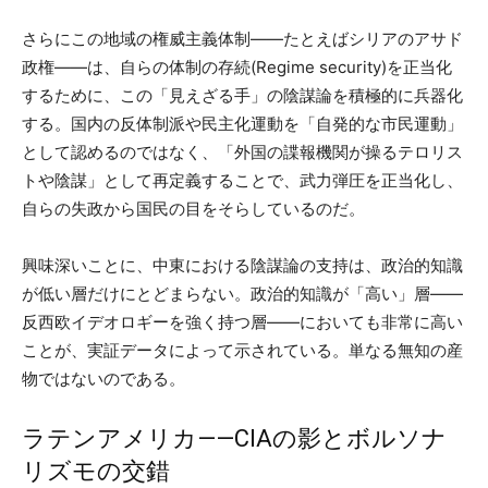
さらにこの地域の権威主義体制——たとえばシリアのアサド
政権——は、自らの体制の存続(Regime security)を正当化
するために、この「見えざる手」の陰謀論を積極的に兵器化
する。国内の反体制派や民主化運動を「自発的な市民運動」
として認めるのではなく、「外国の諜報機関が操るテロリス
トや陰謀」として再定義することで、武力弾圧を正当化し、
自らの失政から国民の目をそらしているのだ。
興味深いことに、中東における陰謀論の支持は、政治的知識
が低い層だけにとどまらない。政治的知識が「高い」層——
反西欧イデオロギーを強く持つ層——においても非常に高い
ことが、実証データによって示されている。単なる無知の産
物ではないのである。
ラテンアメリカ——CIAの影とボルソナ
リズモの交錯