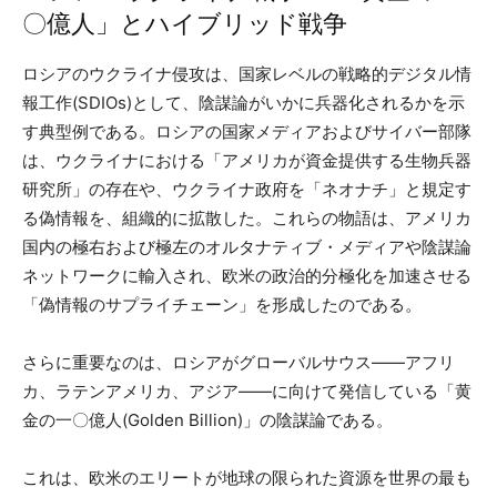
〇億人」とハイブリッド戦争
ロシアのウクライナ侵攻は、国家レベルの戦略的デジタル情
報工作(SDIOs)として、陰謀論がいかに兵器化されるかを示
す典型例である。ロシアの国家メディアおよびサイバー部隊
は、ウクライナにおける「アメリカが資金提供する生物兵器
研究所」の存在や、ウクライナ政府を「ネオナチ」と規定す
る偽情報を、組織的に拡散した。これらの物語は、アメリカ
国内の極右および極左のオルタナティブ・メディアや陰謀論
ネットワークに輸入され、欧米の政治的分極化を加速させる
「偽情報のサプライチェーン」を形成したのである。
さらに重要なのは、ロシアがグローバルサウス——アフリ
カ、ラテンアメリカ、アジア——に向けて発信している「黄
金の一〇億人(Golden Billion)」の陰謀論である。
これは、欧米のエリートが地球の限られた資源を世界の最も