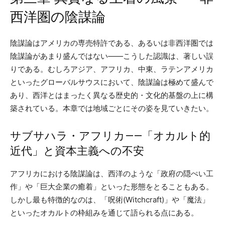
西洋圏の陰謀論
陰謀論はアメリカの専売特許である、あるいは非西洋圏では
陰謀論があまり盛んではない——こうした認識は、著しい誤
りである。むしろアジア、アフリカ、中東、ラテンアメリカ
といったグローバルサウスにおいて、陰謀論は極めて盛んで
あり、西洋とはまったく異なる歴史的・文化的基盤の上に構
築されている。本章では地域ごとにその姿を見ていきたい。
サブサハラ・アフリカ——「オカルト的
近代」と資本主義への不安
アフリカにおける陰謀論は、西洋のような「政府の隠ぺい工
作」や「巨大企業の癒着」といった形態をとることもある。
しかし最も特徴的なのは、「呪術(Witchcraft)」や「魔法」
といったオカルトの枠組みを通じて語られる点にある。