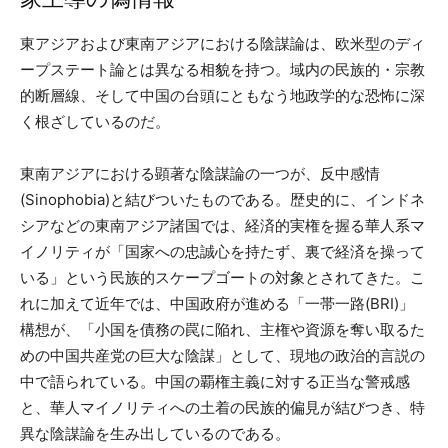
東アジアおよび東南アジアにおける陰謀論は、欧米型のディ
ープステート論とは異なる相貌を持つ。域内の民族的・宗教
的断層線、そして中国の台頭にともなう地政学的な恐怖に深
く根ざしているのだ。
東南アジアにおける顕著な陰謀論の一つが、反中感情
(Sinophobia)と結びついたものである。歴史的に、インドネ
シアなどの東南アジア諸国では、経済的実権を握る華人系マ
イノリティが「国家への忠誠心を持たず、裏で経済を操って
いる」という民族的スケープゴートの対象とされてきた。こ
れに加えて近年では、中国政府が進める「一帯一路(BRI)」
構想が、「小国を債務の罠に陥れ、主権や資源を奪い取るた
めの中国共産党の巨大な陰謀」として、現地の政治的言説の
中で語られている。中国の覇権主義に対する正当な警戒感
と、華人マイノリティへの土着の民族的偏見が結びつき、特
異な陰謀論を生み出しているのである。