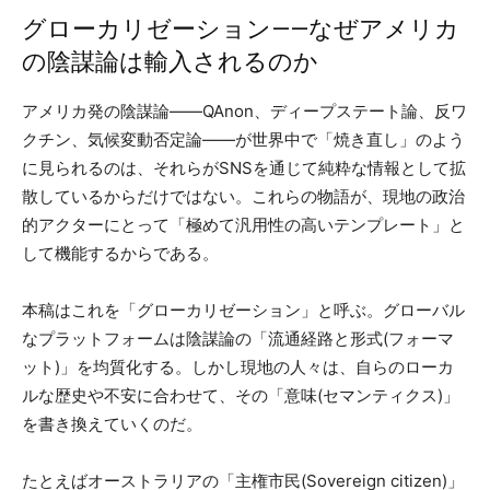
グローカリゼーション——なぜアメリカ
の陰謀論は輸入されるのか
アメリカ発の陰謀論——QAnon、ディープステート論、反ワ
クチン、気候変動否定論——が世界中で「焼き直し」のよう
に見られるのは、それらがSNSを通じて純粋な情報として拡
散しているからだけではない。これらの物語が、現地の政治
的アクターにとって「極めて汎用性の高いテンプレート」と
して機能するからである。
本稿はこれを「グローカリゼーション」と呼ぶ。グローバル
なプラットフォームは陰謀論の「流通経路と形式(フォーマ
ット)」を均質化する。しかし現地の人々は、自らのローカ
ルな歴史や不安に合わせて、その「意味(セマンティクス)」
を書き換えていくのだ。
たとえばオーストラリアの「主権市民(Sovereign citizen)」