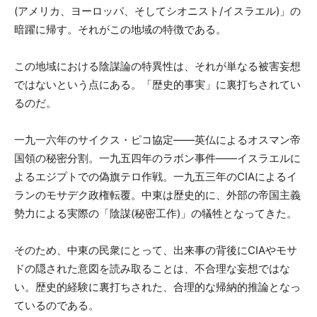
(アメリカ、ヨーロッパ、そしてシオニスト/イスラエル)」の
暗躍に帰す。それがこの地域の特徴である。
この地域における陰謀論の特異性は、それが単なる被害妄想
ではないという点にある。「歴史的事実」に裏打ちされてい
るのだ。
一九一六年のサイクス・ピコ協定——英仏によるオスマン帝
国領の秘密分割。一九五四年のラボン事件——イスラエルに
よるエジプトでの偽旗テロ作戦。一九五三年のCIAによるイ
ランのモサデク政権転覆。中東は歴史的に、外部の帝国主義
勢力による実際の「陰謀(秘密工作)」の犠牲となってきた。
そのため、中東の民衆にとって、出来事の背後にCIAやモサ
ドの隠された意図を読み取ることは、不合理な妄想ではな
い。歴史的経験に裏打ちされた、合理的な帰納的推論となっ
ているのである。