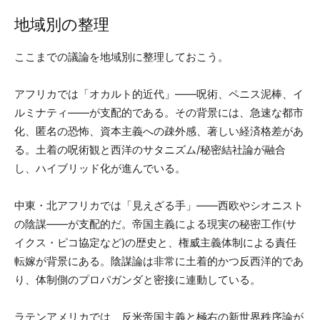
地域別の整理
ここまでの議論を地域別に整理しておこう。
アフリカでは「オカルト的近代」——呪術、ペニス泥棒、イ
ルミナティ——が支配的である。その背景には、急速な都市
化、匿名の恐怖、資本主義への疎外感、著しい経済格差があ
る。土着の呪術観と西洋のサタニズム/秘密結社論が融合
し、ハイブリッド化が進んでいる。
中東・北アフリカでは「見えざる手」——西欧やシオニスト
の陰謀——が支配的だ。帝国主義による現実の秘密工作(サ
イクス・ピコ協定など)の歴史と、権威主義体制による責任
転嫁が背景にある。陰謀論は非常に土着的かつ反西洋的であ
り、体制側のプロパガンダと密接に連動している。
ラテンアメリカでは、反米帝国主義と極右の新世界秩序論が