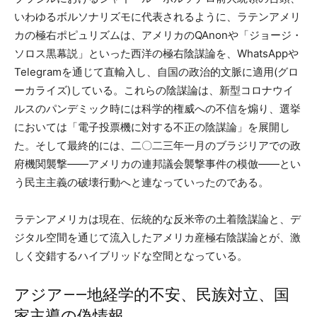
いわゆるボルソナリズモに代表されるように、ラテンアメリ
カの極右ポピュリズムは、アメリカのQAnonや「ジョージ・
ソロス黒幕説」といった西洋の極右陰謀論を、WhatsAppや
Telegramを通じて直輸入し、自国の政治的文脈に適用(グロ
ーカライズ)している。これらの陰謀論は、新型コロナウイ
ルスのパンデミック時には科学的権威への不信を煽り、選挙
においては「電子投票機に対する不正の陰謀論」を展開し
た。そして最終的には、二〇二三年一月のブラジリアでの政
府機関襲撃——アメリカの連邦議会襲撃事件の模倣——とい
う民主主義の破壊行動へと連なっていったのである。
ラテンアメリカは現在、伝統的な反米帝の土着陰謀論と、デ
ジタル空間を通じて流入したアメリカ産極右陰謀論とが、激
しく交錯するハイブリッドな空間となっている。
アジア——地経学的不安、民族対立、国
家主導の偽情報