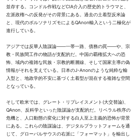
並存する。コンドル作戦などCIA介入の歴史的トラウマと、
左派政権への反発がその背景にある。過去の土着型反米論
と、現代のボルソナリズモによるQAnon輸入という二極化が
進行している。
アジアでは反華人陰謀論——一帯一路、債務の罠——や、宗
教・民族間工作の物語が支配的だ。中国の覇権拡大への恐
怖、域内の複雑な民族・宗教的断層線、そして国家主導の偽
情報がそれを支えている。日本のJ-Anonのような純粋な輸
入型と、地政学的不安に基づく土着型が混在する複雑な空間
となっている。
そして欧米では、グレート・リプレイスメント(大交替論)、
QAnon、反科学といった陰謀論が支配的だ。リベラル秩序の
危機と、人口動態の変化に対する白人至上主義的恐怖が背景
にある。これらの陰謀論は、デジタルプラットフォームを通
じて、グローバルサウスの右派に「フォーマット」を輸出し