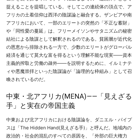
捉えることを提唱している。そしてこの連続体の頂点で、ア
フリカの土着信仰は西洋の陰謀論と融合する。ザンビアや南
アフリカにおいて、一部のエリートの突然の「不正な蓄財」
や「同性愛の蔓延」は、フリーメイソンやサタニズムの秘密
結社による陰謀として解釈されるのである。貧困層が近代化
の恩恵から排除される一方で、少数のエリートがグローバル
経済を通じて莫大な富を得るという理解不能な現実——資本
主義的搾取と労働の疎外——を説明するために、イルミナテ
ィや悪魔崇拝といった陰謀論が「論理的な枠組み」として召
喚されているのだ。
中東・北アフリカ(MENA)——「見えざる
手」と実在の帝国主義
中東および北アフリカにおける陰謀論を、ダニエル・パイプ
スは「The Hidden Hand(見えざる手)」と呼んだ。地域内の
政治的・社会的混乱のすべての原因を、「外部の巨大権力