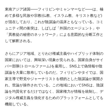
東南アジア諸国——フィリピンやミャンマーなど——は、極
めて多様な民族や宗教(仏教、イスラム教、キリスト教など)
が混在しており、これが陰謀論の温床ともなっている。コミ
ュニティ間の衝突は、しばしば「外国のエージェント」や
「異教徒の秘密のネットワーク」による意図的な分断工作と
して解釈される。
さらにアジア地域、とりわけ権威主義やハイブリッド体制の
国家においては、興味深い現象が見られる。国家自身がサイ
バー部隊(トロールファーム)を雇用し、SNS上で偽情報や陰
謀論を大量に散布しているのだ。フィリピンやタイでは、国
家主導で野党やジャーナリストを標的とした陰謀論が展開さ
れ、世論が操作されている。この地域においてSNSは、陰謀
論を均質化するだけではなく、国家権力が情報を統制し、デ
ジタル権威主義を強化するためのプラットフォームとしても
機能している。