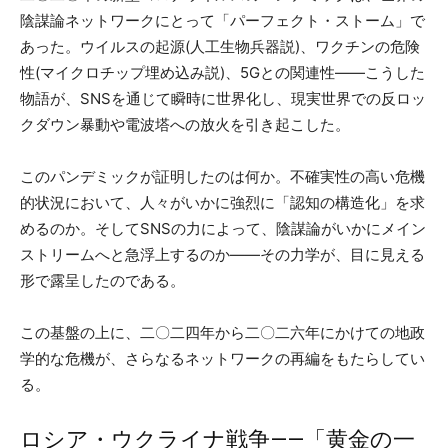
陰謀論ネットワークにとって「パーフェクト・ストーム」で
あった。ウイルスの起源(人工生物兵器説)、ワクチンの危険
性(マイクロチップ埋め込み説)、5Gとの関連性——こうした
物語が、SNSを通じて瞬時に世界化し、現実世界での反ロッ
クダウン暴動や電波塔への放火を引き起こした。
このパンデミックが証明したのは何か。不確実性の高い危機
的状況において、人々がいかに強烈に「認知の構造化」を求
めるのか。そしてSNSの力によって、陰謀論がいかにメイン
ストリームへと急浮上するのか——その力学が、目に見える
形で露呈したのである。
この基盤の上に、二〇二四年から二〇二六年にかけての地政
学的な危機が、さらなるネットワークの再編をもたらしてい
る。
ロシア・ウクライナ戦争——「黄金の一