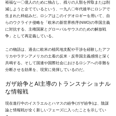
裕福な一〇億人のために独占し、残りの人類を搾取または削
減しようと企てているという、一九八〇年代後半にロシアで
生まれた枠組みだ。ロシアはこのイデオロギーを用いて、自
らのウクライナ侵略を「欧米の新世界秩序(NWO)の帝国主義
に対抗する、主権国家とグローバルサウスのための解放戦
争」として再定義している。
この物語は、過去に欧米の植民地支配や干渉を経験したアフ
リカやラテンアメリカの土着の反米・反帝国主義感情と深く
共鳴する。そして国連や国際社会におけるロシアへの非難を
分断させる効果を、現実に発揮しているのだ。
ガザ紛争とAI主導のトランスナショナル
な情報戦
現在進行中のイスラエルとハマスの紛争(ガザ紛争)は、陰謀
論と情報戦が全く新しいフェーズに入ったことを示してい