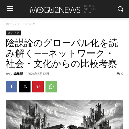
GOOD
SOCIAL
NEWS
ホーム
メディア
メディア
陰謀論のグローバル化を読
み解く——ネットワーク・
社会・文化からの比較考察
から
編集部
-
2026年5月12日
0