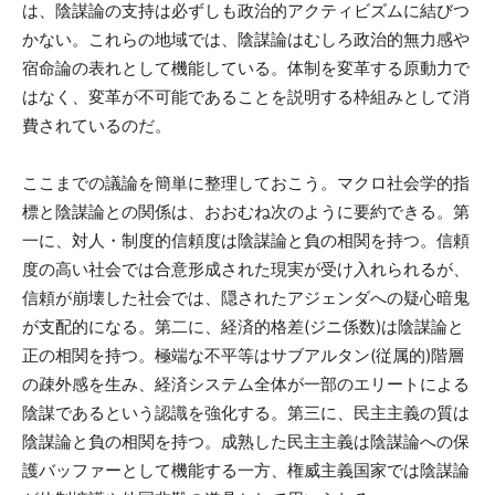
は、陰謀論の支持は必ずしも政治的アクティビズムに結びつ
かない。これらの地域では、陰謀論はむしろ政治的無力感や
宿命論の表れとして機能している。体制を変革する原動力で
はなく、変革が不可能であることを説明する枠組みとして消
費されているのだ。
ここまでの議論を簡単に整理しておこう。マクロ社会学的指
標と陰謀論との関係は、おおむね次のように要約できる。第
一に、対人・制度的信頼度は陰謀論と負の相関を持つ。信頼
度の高い社会では合意形成された現実が受け入れられるが、
信頼が崩壊した社会では、隠されたアジェンダへの疑心暗鬼
が支配的になる。第二に、経済的格差(ジニ係数)は陰謀論と
正の相関を持つ。極端な不平等はサブアルタン(従属的)階層
の疎外感を生み、経済システム全体が一部のエリートによる
陰謀であるという認識を強化する。第三に、民主主義の質は
陰謀論と負の相関を持つ。成熟した民主主義は陰謀論への保
護バッファーとして機能する一方、権威主義国家では陰謀論