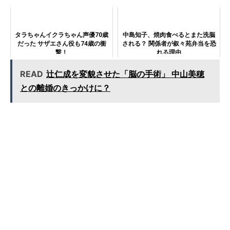
も絶賛
れた
タラちゃんイクラちゃん声優70歳
中島知子、焼肉食べるとまた洗脳
だった サザエさん役も74歳の衝
される？ 関係者が叙々苑弁当を恐
撃！
れる理由
READ
辻仁成を変貌させた「脳の手術」 中山美穂
との離婚のきっかけに？