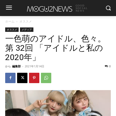
GOOD
SOCIAL
NEWS
ホーム
オススメ
オススメ
メディア
一色萌のアイドル、色々。
第 32回 「アイドルと私の
2020年」
から
編集部
-
2021年1月14日
0