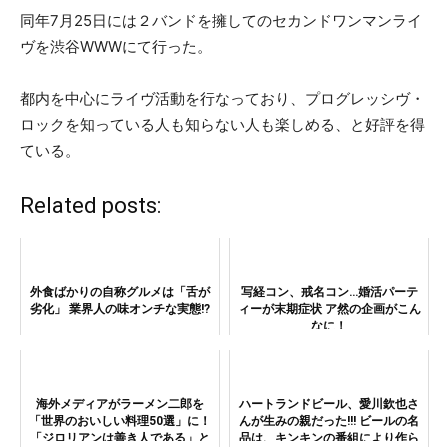
同年7月25日には２バンドを擁してのセカンドワンマンライ
ヴを渋谷WWWにて行った。
都内を中心にライヴ活動を行なっており、プログレッシヴ・
ロックを知っている人も知らない人も楽しめる、と好評を得
ている。
Related posts:
外食ばかりの自称グルメは「舌が
写経コン、戒名コン…婚活パーテ
劣化」 業界人の味オンチな実態!?
ィーが末期症状 ア然の企画がこん
なに！
海外メディアがラーメン二郎を
ハートランドビール、愛川欽也さ
「世界のおいしい料理50選」に！
んが生みの親だった!!! ビールの名
「ジロリアンは善き人である」と
品は、キンキンの番組により作ら