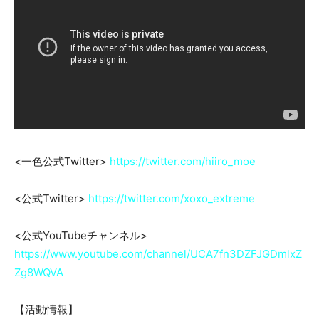
<一色公式Twitter>
https://twitter.com/hiiro_moe
<公式Twitter>
https://twitter.com/xoxo_extreme
<公式YouTubeチャンネル>
https://www.youtube.com/channel/UCA7fn3DZFJGDmlxZ
Zg8WQVA
【活動情報】