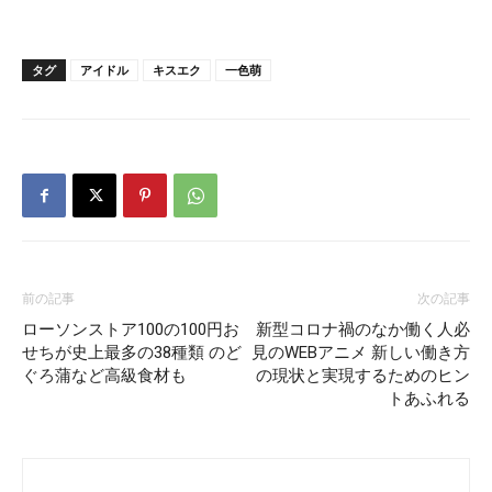
タグ
アイドル
キスエク
一色萌
前の記事
次の記事
ローソンストア100の100円お
新型コロナ禍のなか働く人必
せちが史上最多の38種類 のど
見のWEBアニメ 新しい働き方
ぐろ蒲など高級食材も
の現状と実現するためのヒン
トあふれる