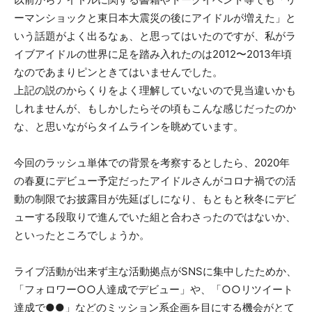
ーマンショックと東日本大震災の後にアイドルが増えた」と
いう話題がよく出るなぁ、と思ってはいたのですが、私がラ
イブアイドルの世界に足を踏み入れたのは2012〜2013年頃
なのであまりピンときてはいませんでした。
上記の説のからくりをよく理解していないので見当違いかも
しれませんが、もしかしたらその頃もこんな感じだったのか
な、と思いながらタイムラインを眺めています。
今回のラッシュ単体での背景を考察するとしたら、2020年
の春夏にデビュー予定だったアイドルさんがコロナ禍での活
動の制限でお披露目が先延ばしになり、もともと秋冬にデビ
ューする段取りで進んでいた組と合わさったのではないか、
といったところでしょうか。
ライブ活動が出来ず主な活動拠点がSNSに集中したためか、
「フォロワー○○人達成でデビュー」や、「○○リツイート
達成で●●」などのミッション系企画を目にする機会がとて