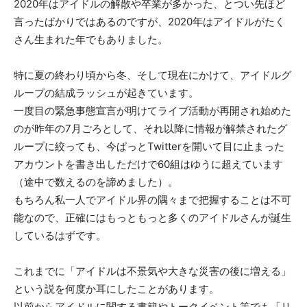
2020年はアイドルの解散や卒業が多かった、とつい先ほど
言ったばかりではあるのですが、2020年はアイドルがたく
さん生まれた年でもありました。
特に夏の終わり頃から冬、そして現在にかけて、アイドルグ
ループの結成ラッシュが起きています。
一度目の緊急事態宣言が明けてライブ活動が再開され始めた
のが昨年の7月ごろとして、それ以降に情報が解禁されたグ
ループに絞っても、今ぱっとTwitterを開いて目に止まった
アカウントを書き出しただけで60組はゆうに超えています
（途中で数えるのを諦めました）。
もちろん私一人でアイドル界の隅々まで把握することは不可
能なので、正確にはもっともっと多くのアイドルさんが誕生
しているはずです。
これまでに「アイドルは不景気や大きな災害の後に増える」
という説を何度か耳にしたことがあります。
以前からアイドルに関する書籍やトークイベント等でも「リ