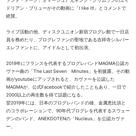
ァント・トーク」オマージュ）元キング・クリムゾンのエイ
ドリアン・ブリューがその動画に「I like it!」とコメントで
絶賛。
ライブ活動の他、ディスクユニオン新宿プログレ館で一日店
員を務めたり、プログレファンの聖地である吉祥寺シルバー
エレファントに、アイドルとして初出演。
2019年にフランスを代表するプログレバンドMAGMA公認カ
ヴァー曲の「The Last Seven Minutes」を初披露。その動
画がyoutubeにアップされると、カヴァーを公認した
MAGMAが、公式Facebookで紹介したこともあり、一日で
2000以上の再生数を得て話題になる。
翌2019年には、日本のプログレバンドの雄、金属恵比須と
のコラボレーションで、90年代プログレを代表するスウェー
デンのバンド、ANEKDOTENの「Nucleus」を公認カヴァ
ー。