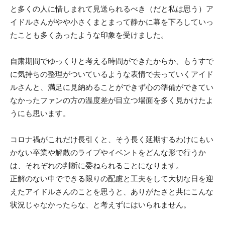
と多くの人に惜しまれて見送られるべき（だと私は思う）ア
イドルさんがやや小さくまとまって静かに幕を下ろしていっ
たことも多くあったような印象を受けました。
自粛期間でゆっくりと考える時間ができたからか、もうすで
に気持ちの整理がついているような表情で去っていくアイド
ルさんと、満足に見納めることができず心の準備ができてい
なかったファンの方の温度差が目立つ場面を多く見かけたよ
うにも思います。
コロナ禍がこれだけ長引くと、そう長く延期するわけにもい
かない卒業や解散のライブやイベントをどんな形で行うか
は、それぞれの判断に委ねられることになります。
正解のない中でできる限りの配慮と工夫をして大切な日を迎
えたアイドルさんのことを思うと、ありがたさと共にこんな
状況じゃなかったらな、と考えずにはいられません。