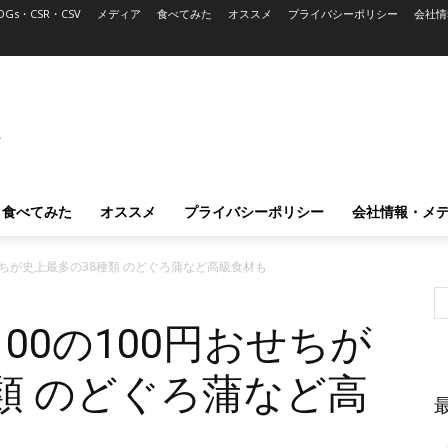
DGs・CSR・CSV
メディア
食べてみた
オススメ
プライバシーポリシー
会社情
L
食べてみた
オススメ
プライバシーポリシー
会社情報・メ
せちが史上最多の38種類 のどぐろ蒲など高級食材も
00の100円おせちが
類 のどぐろ蒲など高