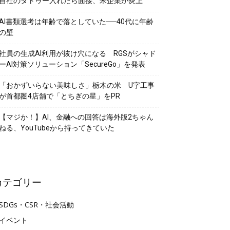
自社のタトゥー入れたら面接、米企業が炎上
AI書類選考は年齢で落としていた──40代に年齢
の壁
社員の生成AI利用が抜け穴になる RGSがシャド
ーAI対策ソリューション「SecureGo」を発表
「おかずいらない美味しさ」栃木の米 U字工事
が首都圏4店舗で「とちぎの星」をPR
【マジか！】AI、金融への回答は海外版2ちゃん
ねる、YouTubeから持ってきていた
カテゴリー
SDGs・CSR・社会活動
イベント