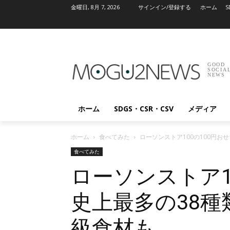
金曜日, 8月 7, 2026
サインイン/登録する
ホーム
S
GOOD
SOCIA
NEWS
ホーム
SDGS・CSR・CSV
メディア
ホーム
食べてみた
ローソンストア100の100円お
食べてみた
ローソンストア1
史上最多の38種
級食材も