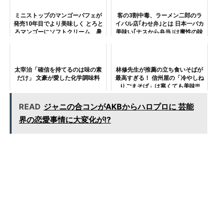
ミニストップのマンゴーパフェが
客の3割中毒、ラーメン二郎のラ
発売10年目でより美味しく とろと
イバル店｢わせ弁｣とは 日本一バカ
ろマンゴーにソフトクリーム、暑
美味い｢ナスから弁当｣は魔性の味
い日に最高すぎる!!!
わい
太宰治「確信を持てるのは味の素
林修先生が推薦の立ち食いそばが
だけ」 文豪が愛した化学調味料
最高すぎる！ 信州屋の「冷やしね
りごまそば」は寒くても美味!!!
READ
ジャニの合コンがAKBからハロプロに 芸能
界の恋愛事情に大変化が!?