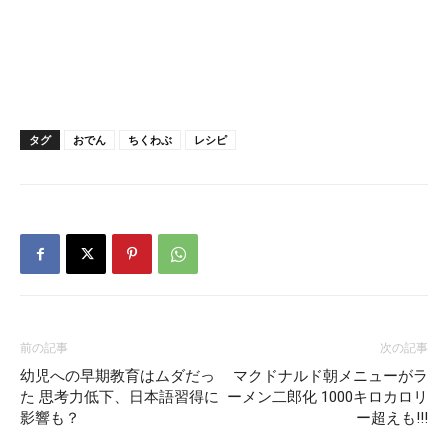
タグ
おでん
ちくわぶ
レシピ
前の記事
次の記事
幼児への早期教育はムダだっ
マクドナルド朝メニューがラ
た 思考力低下、日本語習得に
ーメン二郎化 1000キロカロリ
影響も？
ー超えも!!!