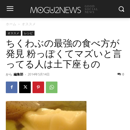
GOOD
SOCIAL
NEWS
ホーム
オススメ
オススメ
レシピ
ちくわぶの最強の食べ方が
発見 粉っぽくてマズいと言
ってる人は土下座もの
から
編集部
-
2014年5月14日
0