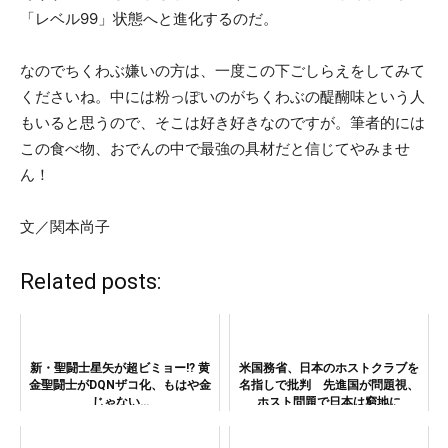
「レベル99」状態へと進化するのだ。
なのでちくわぶ嫌いの方は、一度この下ごしらえをしてみて
くださいね。中には粉っぽいのがちくわぶの醍醐味という人
もいると思うので、そこは好き好きなのですが。筆者的には
この食べ物、おでんの中で最強の具材だと信じてやみませ
ん！
文／関本尚子
Related posts:
新・聖闘士星矢が超ビミョー!? 黄
米国務省、日本のホストクラブを
金聖闘士がDQNザコ化、もはや金
名指しで批判 先進国が問題視、
じゃない…
ホスト問題で日本は窮地に