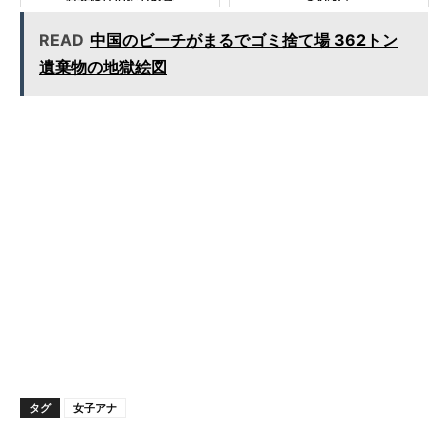
READ
中国のビーチがまるでゴミ捨て場 362トン
遺棄物の地獄絵図
タグ
女子アナ