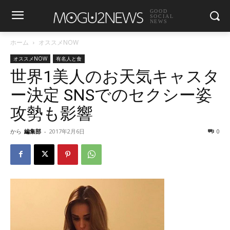
GOOD
SOCIAL
NEWS
ホーム
オススメNOW
オススメNOW
有名人と食
世界1美人のお天気キャスタ
ー決定 SNSでのセクシー姿
攻勢も影響
から
編集部
-
2017年2月6日
0