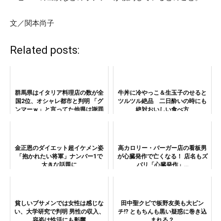
文／関本尚子
Related posts:
群馬県はイタリア料理店の数が全
牛丼に冷やっこ＆生玉子のせると
国2位、オシャレ都市と判明 「グ
ツルツル絶品 二日酔いの時にも
ンマーｗ」と言ってた他県は謝罪
絶対おいしい食べ方
すべし！
金正恩のダイエット超イケメン姿
高カロリー・バーガー店の看板男
「抱かれたい将軍」ナンバー1で
が心臓発作で亡くなる！ 店名もズ
大きな話題に
バリ「心臓発作」…
貧しいブサメンでは女性は感じな
田中聖クビで板野友美も大ピン
い、大学研究で判明 男性の収入、
チ!? ともちんも黒い疑惑に巻き込
容姿は性活にも影響
まれる？