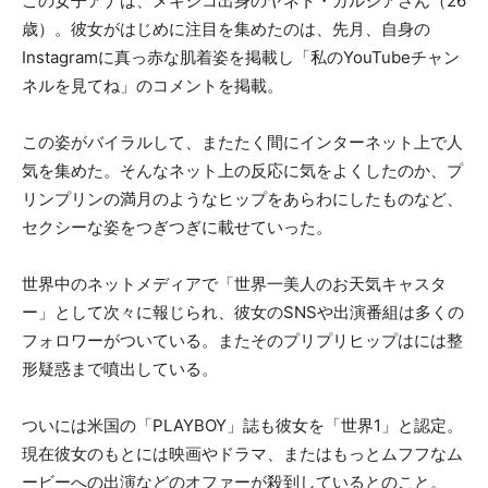
この女子アナは、メキシコ出身のヤネト・ガルシアさん（26
歳）。彼女がはじめに注目を集めたのは、先月、自身の
Instagramに真っ赤な肌着姿を掲載し「私のYouTubeチャン
ネルを見てね」のコメントを掲載。
この姿がバイラルして、またたく間にインターネット上で人
気を集めた。そんなネット上の反応に気をよくしたのか、プ
リンプリンの満月のようなヒップをあらわにしたものなど、
セクシーな姿をつぎつぎに載せていった。
世界中のネットメディアで「世界一美人のお天気キャスタ
ー」として次々に報じられ、彼女のSNSや出演番組は多くの
フォロワーがついている。またそのプリプリヒップはには整
形疑惑まで噴出している。
ついには米国の「PLAYBOY」誌も彼女を「世界1」と認定。
現在彼女のもとには映画やドラマ、またはもっとムフフなム
ービーへの出演などのオファーが殺到しているとのこと。