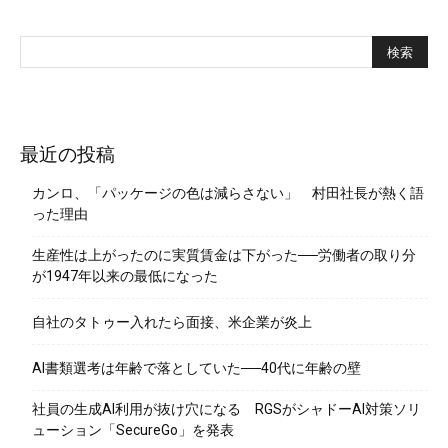
最近の投稿
カンロ、「パッケージの色は減らさない」 村田社長が熱く語
った理由
生産性は上がったのに実質賃金は下がった──労働者の取り分
が1947年以来の最低になった
自社のタトゥー入れたら面接、米企業が炎上
AI書類選考は年齢で落としていた──40代に年齢の壁
社員の生成AI利用が抜け穴になる RGSがシャドーAI対策ソリ
ューション「SecureGo」を発表