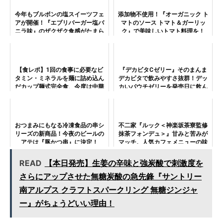
今年もブルボンの塩スイーツフェ
添加物不使用！『オーガニック ト
アが開催！『エブリバーガー塩バ
マトのソース トマト＆ガーリッ
ニラ味』のザクザク食感がたまら
ク』で美味しいトマト料理を！
ない！
【食レポ】1回の食事に必要なビ
『デカビタCゼリー』そのまんま
タミン・ミネラルを麺に詰め込ん
デカビタで飲みやすさ抜群！デッ
だカップ麺式完全食、今度は中華
カいパウチゼリーを発売日に飲ん
まぜそばタイプの『All-in
でみた!!
NOODLES』だ！
おつまみにもなる冷凍食品の串シ
不二家『ルック＜神楽坂茶寮監修
リーズの新商品！今夜のビールの
抹茶フォンデュ＞』甘みと苦みが
アテは『豚かつ串』に決定！
マッチ。人気カフェメニューの味
をお家で
READ
【本日発売】生姜の辛味と強炭酸で刺激度を
さらにアップさせた無糖炭酸の急先鋒『サントリー
南アルプス クラフトスパークリング 無糖ジンジャ
ー』がちょうどいい理由！