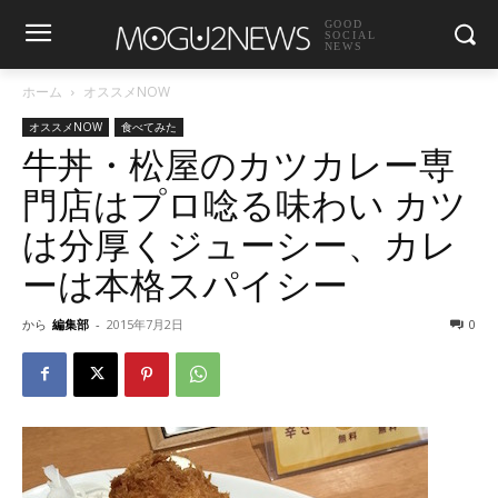
GOOD
SOCIAL
NEWS
ホーム
オススメNOW
オススメNOW
食べてみた
牛丼・松屋のカツカレー専
門店はプロ唸る味わい カツ
は分厚くジューシー、カレ
ーは本格スパイシー
から
編集部
-
2015年7月2日
0