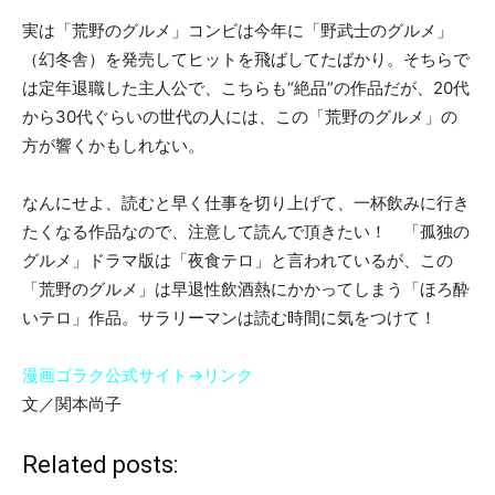
実は「荒野のグルメ」コンビは今年に「野武士のグルメ」
（幻冬舎）を発売してヒットを飛ばしてたばかり。そちらで
は定年退職した主人公で、こちらも“絶品”の作品だが、20代
から30代ぐらいの世代の人には、この「荒野のグルメ」の
方が響くかもしれない。
なんにせよ、読むと早く仕事を切り上げて、一杯飲みに行き
たくなる作品なので、注意して読んで頂きたい！ 「孤独の
グルメ」ドラマ版は「夜食テロ」と言われているが、この
「荒野のグルメ」は早退性飲酒熱にかかってしまう「ほろ酔
いテロ」作品。サラリーマンは読む時間に気をつけて！
漫画ゴラク公式サイト→リンク
文／関本尚子
Related posts: