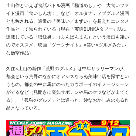
土山作といえば食話バトル漫画「極道めし」や、大食いファ
イト漫画「食いしん坊！」など、オルタナティブグルメ漫画
とも称される、通常の「美味い／まずい」を超えたエンタメ
作品として知られている（現在「実話BUNKAタブー」誌に
連載している「噴飯男」（ふんぱんまん）という漫画も凄い
のでオススメ。映画『ダークナイト』×笑い×グルメみたい
な衝撃作品）
久住×土山の新作「荒野のグルメ」は中年サラリーマンが、
都会という荒野のなかにオアシスならぬ美味い店を探すとい
うもの。都会の中に馬にのったカウボーイのイメージシーン
がでるなど（見開きに突如サボテンや馬のケツなどが出てく
る）、「孤独のグルメ」とは違った、妙なおかしみのある作
品となっている。