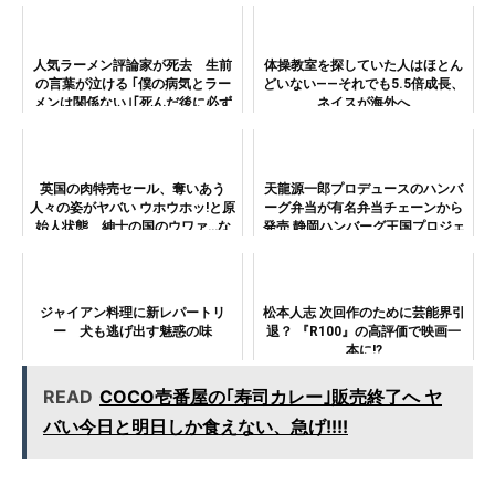
人気ラーメン評論家が死去 生前
体操教室を探していた人はほとん
の言葉が泣ける ｢僕の病気とラー
どいない——それでも5.5倍成長、
メンは関係ない｣｢死んだ後に必ず
ネイスが海外へ
伝えて欲しい｣
英国の肉特売セール、奪いあう
天龍源一郎プロデュースのハンバ
人々の姿がヤバい ウホウホッ!と原
ーグ弁当が有名弁当チェーンから
始人状態 紳士の国のウワァ…な
発売 静岡ハンバーグ王国プロジェ
光景
クトの“大使”にも就任
ジャイアン料理に新レパートリ
松本人志 次回作のために芸能界引
ー 犬も逃げ出す魅惑の味
退？ 『R100』の高評価で映画一
本に!?
READ
COCO壱番屋の｢寿司カレー｣販売終了へ ヤ
バい今日と明日しか食えない、急げ!!!!