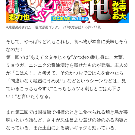
※先週発売された『週刊漫画ゴラク』（日本文芸社）9月12日号。
そして、やっぱりどれもこれも、食べ物が本当に美味しそう
なのだ！
第一回では“あえてタタキじゃな”かつおの刺し身に、大葉、
ミョウガ、ニンニクの醤油漬けを載せたものが登場。主人公
が「ごはん！」と考えて、そのかつおでごはんを食べたら
「間違いなく猛烈にうめえ!!」などというシーンなどは、見
ているこっちも今すぐ“こっちもカツオ刺しとごはん下さ
い！”と言いたくなる。
また第二回では国技館で相撲のときに食べられる焼き鳥が美
味いという話など、さすが久住昌之な選びの妙のある内容と
なっている。また土山による淡いギャグも効いている。