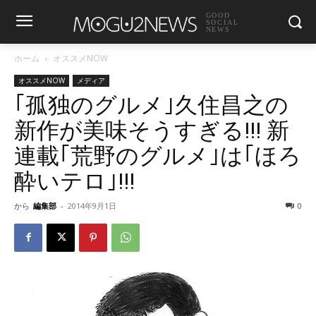
GOOD
SOCIAL
NEWS
ホーム
オススメNOW
オススメNOW
メディア
｢孤独のグルメ｣久住昌之の
新作が美味そうすぎる!!! 新
連載｢荒野のグルメ｣は｢ほろ
酔いテロ｣!!!
から
編集部
-
2014年9月1日
0