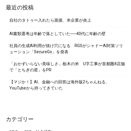
最近の投稿
自社のタトゥー入れたら面接、米企業が炎上
AI書類選考は年齢で落としていた──40代に年齢の壁
社員の生成AI利用が抜け穴になる RGSがシャドーAI対策ソリ
ューション「SecureGo」を発表
「おかずいらない美味しさ」栃木の米 U字工事が首都圏4店舗
で「とちぎの星」をPR
【マジか！】AI、金融への回答は海外版2ちゃんねる、
YouTubeから持ってきていた
カテゴリー