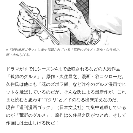
※『週刊漫画ゴラク』に集中掲載されている「荒野のグルメ」原作・久住昌之、
画・土山しげる。
ドラマがすでにシーズン4まで放映されるなどの人気作品
「孤独のグルメ」。原作・久住昌之、漫画・谷口ジローだ。
久住氏は他にも「花のズボラ飯」など昨今のグルメ漫画でヒ
ットを飛ばしているのだが、そんな氏による最新作が、これ
また読むと思わず“ゴクリ”とノドのなる出来栄えなのだ。
現在「週刊漫画ゴラク」（日本文芸社）で集中連載している
のが「荒野のグルメ」。原作は久住昌之氏がつとめ、そして
作画には土山しげる氏だ！