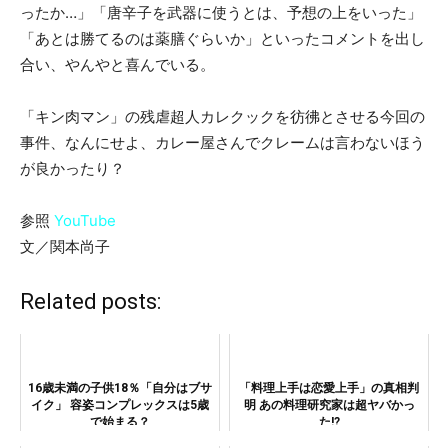
ったか…」「唐辛子を武器に使うとは、予想の上をいった」
「あとは勝てるのは薬膳ぐらいか」といったコメントを出し
合い、やんやと喜んでいる。
「キン肉マン」の残虐超人カレクックを彷彿とさせる今回の
事件、なんにせよ、カレー屋さんでクレームは言わないほう
が良かったり？
参照
YouTube
文／関本尚子
Related posts:
16歳未満の子供18％「自分はブサ
「料理上手は恋愛上手」の真相判
イク」 容姿コンプレックスは5歳
明 あの料理研究家は超ヤバかっ
で始まる？
た!?