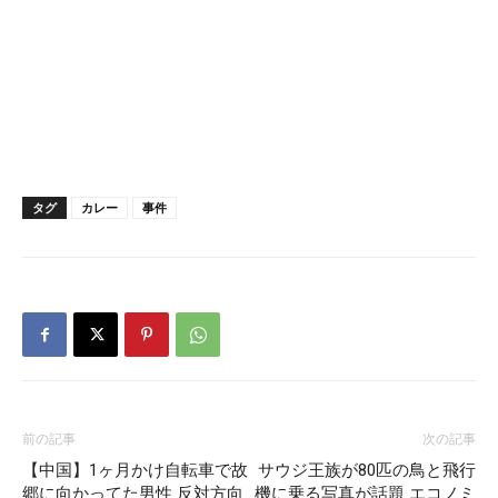
タグ
カレー
事件
前の記事
次の記事
【中国】1ヶ月かけ自転車で故
サウジ王族が80匹の鳥と飛行
郷に向かってた男性 反対方向
機に乗る写真が話題 エコノミ