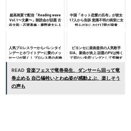
超高画質で配信「Reading wave
中国「ネット恋愛の呂布」が彼女
Vol.1〜文豪〜」朗読会が話題 古
17人から告訴 意識不明の病室に女
谷大和・石渡真修・廣野凌大ら人
性らがおしかけ17股が発覚
気俳優出演
人気プロレスラーからバレンタイ
ビヨンセに楽曲提供の人気歌手
ンデーとホワイトデーに愛のメッ
SIA、新曲が炎上 話題のPVは怖く
セージが届く！ プロレス界の名物
て切ない失恋ソングとして究極す
企画が今年も開催
ぎた…
READ
音楽フェスで竜巻発生、ダンサーら回って竜
巻止める 自己犠牲いとわぬ姿が感動よぶ、楽しそう
の声も