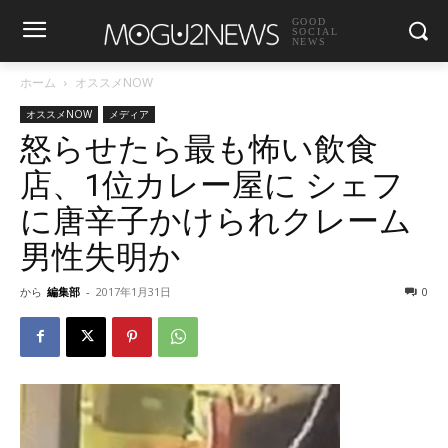
GOOD
SOCIAL
NEWS
ホーム
オススメNOW
オススメNOW
メディア
怒らせたら最も怖い飲食
店、1位カレー屋に シェフ
に唐辛子かけられクレーム
男性失明か
から
編集部
-
2017年1月31日
0