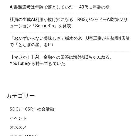
AI書類選考は年齢で落としていた──40代に年齢の壁
社員の生成AI利用が抜け穴になる RGSがシャドーAI対策ソリ
ューション「SecureGo」を発表
「おかずいらない美味しさ」栃木の米 U字工事が首都圏4店舗
で「とちぎの星」をPR
【マジか！】AI、金融への回答は海外版2ちゃんねる、
YouTubeから持ってきていた
カテゴリー
SDGs・CSR・社会活動
イベント
オススメ