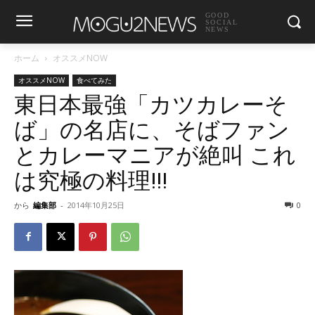
GOOD
SOCIAL
NEWS
ホーム
オススメNOW
オススメNOW
食べてみた
東日本最強「カツカレーそ
ば」の名店に、そばファン
とカレーマニアが絶叫 これ
は究極の料理!!!
から
編集部
-
2014年10月25日
0