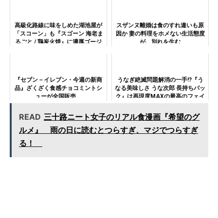
高級化路線に味をしめた湖池屋が
スザンヌ離婚は食のすれ違いも原
「スコーン」も『スゴーン 海老ま
因か 妻の料理をホメない生活態度
るごと / 鶏炭火焼』に濃厚ゴージ
が、別れを生む
ャス化！
『セブン－イレブン・今週の新商
うなぎ絶滅問題解消の一手!?『う
品』ざくざく食感チョコミントシ
なる美味しさ うな次郎 長持ちパッ
ューが全国販売
ク』は再現度MAXの最高のフェイ
ク・フードだ！
READ
三十路ニート女子のリアル食漫画『希望のグ
ルメ』 雨の日に読むとつらすぎ、マジでつらすぎ
る！