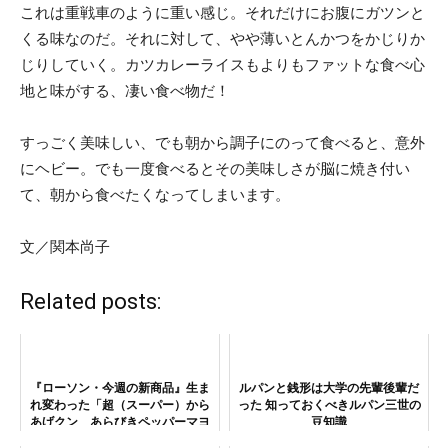
これは重戦車のように重い感じ。それだけにお腹にガツンと
くる味なのだ。それに対して、やや薄いとんかつをかじりか
じりしていく。カツカレーライスもよりもファットな食べ心
地と味がする、凄い食べ物だ！
すっごく美味しい、でも朝から調子にのって食べると、意外
にヘビー。でも一度食べるとその美味しさが脳に焼き付い
て、朝から食べたくなってしまいます。
文／関本尚子
Related posts:
『ローソン・今週の新商品』生ま
ルパンと銭形は大学の先輩後輩だ
れ変わった「超（スーパー）から
った 知っておくべきルパン三世の
あげクン あらびきペッパーマヨ
豆知識
味 」新発売！