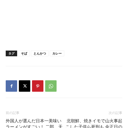
タグ
そば
とんかつ
カレー
前の記事
次の記事
外国人が選んだ日本一美味い
北朝鮮、焼きイモで山火事起
ラーメンがすごい！ 二郎、天
こした子供ら死刑も 金正日の