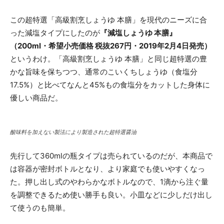
この超特選「高級割烹しょうゆ 本膳」を現代のニーズに合
った減塩タイプにしたのが
『減塩しょうゆ 本膳』
（200ml・希望小売価格 税抜267円・2019年2月4日発売）
というわけ。「高級割烹しょうゆ 本膳」と同じ超特選の豊
かな旨味を保ちつつ、通常のこいくちしょうゆ（食塩分
17.5%）と比べてなんと45%もの食塩分をカットした身体に
優しい商品だ。
酸味料を加えない製法により製造された超特選醤油
先行して360mlの瓶タイプは売られているのだが、本商品で
は容器が密封ボトルとなり、より家庭でも使いやすくなっ
た。押し出し式のやわらかなボトルなので、1滴から注ぐ量
を調整できるため使い勝手も良い。小皿などに少しだけ出し
て使うのも簡単。