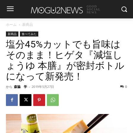
GOOD
SOCIAL
NEWS
ホーム
新商品
新商品
食べてみた
塩分45%カットでも旨味は
そのまま！ヒゲタ『減塩し
ょうゆ 本膳』が密封ボトル
になって新発売！
から
森脇 学
-
2019年5月27日
0