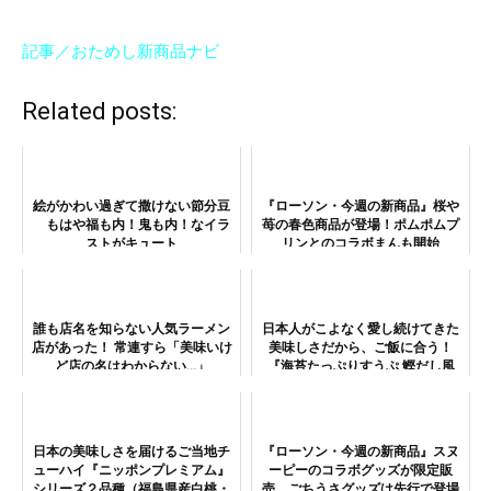
記事／おためし新商品ナビ
Related posts:
絵がかわい過ぎて撒けない節分豆
『ローソン・今週の新商品』桜や
もはや福も内！鬼も内！なイラ
苺の春色商品が登場！ポムポムプ
ストがキュート
リンとのコラボまんも開始
誰も店名を知らない人気ラーメン
日本人がこよなく愛し続けてきた
店があった！ 常連すら「美味いけ
美味しさだから、ご飯に合う！
ど店の名はわからない…」
『海苔たっぷりすうぷ 鰹だし風
味』が美味しいし、ダイエットに
も向いてそう
日本の美味しさを届けるご当地チ
『ローソン・今週の新商品』スヌ
ューハイ『ニッポンプレミアム』
ーピーのコラボグッズが限定販
シリーズ２品種（福島県産白桃・
売 ごちうさグッズは先行で登場