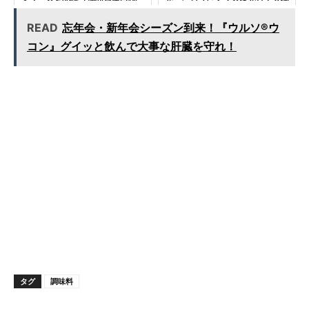
北海道産富良野メロン）がジュー
シーで飲みやすい！
READ
忘年会・新年会シーズン到来！『ウルソ®ウ
コン』グイッと飲んで大事な肝臓を守れ！
タグ
調味料