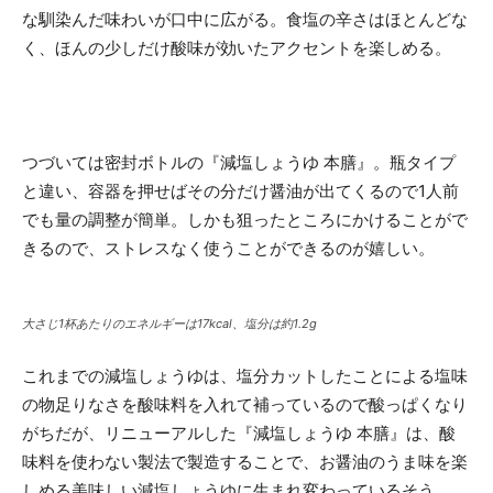
な馴染んだ味わいが口中に広がる。食塩の辛さはほとんどな
く、ほんの少しだけ酸味が効いたアクセントを楽しめる。
つづいては密封ボトルの『減塩しょうゆ 本膳』。瓶タイプ
と違い、容器を押せばその分だけ醤油が出てくるので1人前
でも量の調整が簡単。しかも狙ったところにかけることがで
きるので、ストレスなく使うことができるのが嬉しい。
大さじ1杯あたりのエネルギーは17kcal、塩分は約1.2g
これまでの減塩しょうゆは、塩分カットしたことによる塩味
の物足りなさを酸
味料を入れて補っているので酸っぱくなり
がちだが、リニューアルした『減塩しょうゆ 本膳』は、酸
味料を使わない製法で製造することで、お醤油のうま味を楽
しめる美味しい減塩し
ょうゆに生まれ変わっているそう。