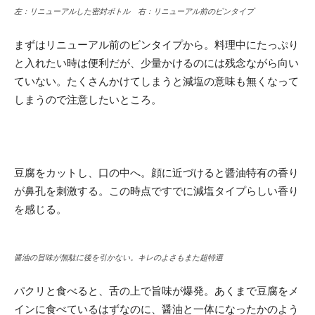
左：リニューアルした密封ボトル 右：リニューアル前のビンタイプ
まずはリニューアル前のビンタイプから。料理中にたっぷり
と入れたい時は便利だが、少量かけるのには残念ながら向い
ていない。たくさんかけてしまうと減塩の意味も無くなって
しまうので注意したいところ。
豆腐をカットし、口の中へ。顔に近づけると醤油特有の香り
が鼻孔を刺激する。この時点ですでに減塩タイプらしい香り
を感じる。
醤油の旨味が無駄に後を引かない。キレのよさもまた超特選
パクリと食べると、舌の上で旨味が爆発。あくまで豆腐をメ
インに食べているはずなのに、醤油と一体になったかのよう