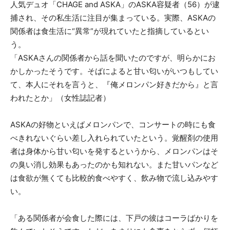
人気デュオ「CHAGE and ASKA」のASKA容疑者（56）が逮
捕され、その私生活に注目が集まっている。実際、ASKAの
関係者は食生活に“異常”が現れていたと指摘しているとい
う。
「ASKAさんの関係者から話を聞いたのですが、明らかにお
かしかったそうです。そばによると甘い匂いがいつもしてい
て、本人にそれを言うと、『俺メロンパン好きだから』と言
われたとか」（女性誌記者）
ASKAの好物といえばメロンパンで、コンサートの時にも食
べきれないぐらい差し入れられていたという。覚醒剤の使用
者は身体から甘い匂いを発するというから、メロンパンはそ
の臭い消し効果もあったのかも知れない。また甘いパンなど
は食欲が無くても比較的食べやすく、飲み物で流し込みやす
い。
「ある関係者が会食した際には、下戸の彼はコーラばかりを