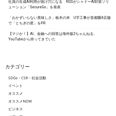
社員の生成AI利用が抜け穴になる RGSがシャドーAI対策ソリ
ューション「SecureGo」を発表
「おかずいらない美味しさ」栃木の米 U字工事が首都圏4店舗
で「とちぎの星」をPR
【マジか！】AI、金融への回答は海外版2ちゃんねる、
YouTubeから持ってきていた
カテゴリー
SDGs・CSR・社会活動
イベント
オススメ
オススメNOW
ビジネス