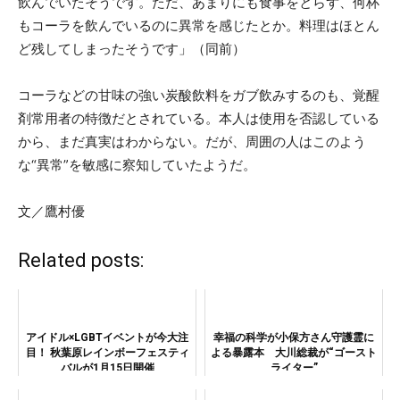
飲んでいたそうです。ただ、あまりにも食事をとらず、何杯
もコーラを飲んでいるのに異常を感じたとか。料理はほとん
ど残してしまったそうです」（同前）
コーラなどの甘味の強い炭酸飲料をガブ飲みするのも、覚醒
剤常用者の特徴だとされている。本人は使用を否認している
から、まだ真実はわからない。だが、周囲の人はこのよう
な“異常”を敏感に察知していたようだ。
文／鷹村優
Related posts:
アイドル×LGBTイベントが今大注
幸福の科学が小保方さん守護霊に
目！ 秋葉原レインボーフェスティ
よる暴露本 大川総裁が“ゴースト
バルが1月15日開催
ライター”