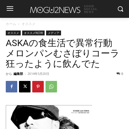
GOOD
SOCIAL
NEWS
ホーム
オススメ
オススメ
オススメNOW
メディア
ASKAの食生活で異常行動
メロンパンむさぼりコーラ
狂ったように飲んでた
から
編集部
-
2014年5月20日
0