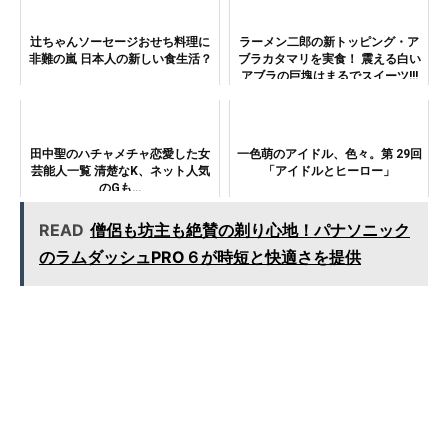
辻ちゃんソーセージおせち料理に
ラーメン二郎の新トッピング・ア
非難の嵐 日本人の新しい食生活？
ブラカタマリを実食！ 震える白い
アブラの巨塊はまるでスイーツ!!!
田中聖のハチャメチャ恋愛した女
一色萌のアイドル、色々。第 29回
芸能人一覧 清楚なK、ネット人気
「アイドルとヒーロー」
のGも…
READ
僧侶も坊主も絶賛の剃り心地！パナソニック
のラムダッシュPRO６が時短と快適さを提供