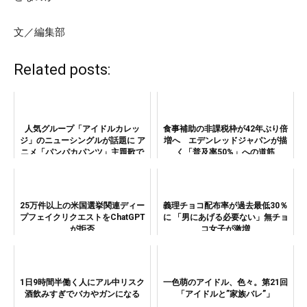
文／編集部
Related posts:
人気グループ「アイドルカレッ
食事補助の非課税枠が42年ぶり倍
ジ」のニューシングルが話題に ア
増へ エデンレッドジャパンが描
ニメ「パンパカパンツ」主題歌で
く「普及率50%」への道筋
意外なワードも連発!?
25万件以上の米国選挙関連ディー
義理チョコ配布率が過去最低30％
プフェイクリクエストをChatGPT
に 「男にあげる必要ない」無チョ
が拒否
コ女子が激増
1日9時間半働く人にアル中リスク
一色萌のアイドル、色々。第21回
酒飲みすぎでバカやガンになる
「アイドルと”家族バレ”」