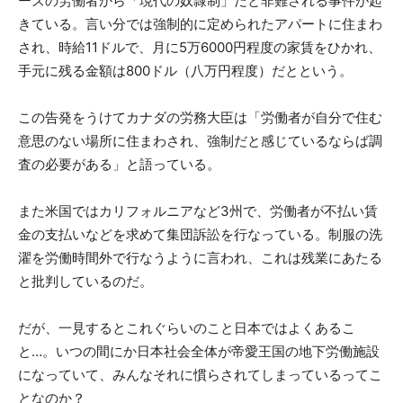
ーズの労働者から「現代の奴隷制」だと非難される事件が起
きている。言い分では強制的に定められたアパートに住まわ
され、時給11ドルで、月に5万6000円程度の家賃をひかれ、
手元に残る金額は800ドル（八万円程度）だとという。
この告発をうけてカナダの労務大臣は「労働者が自分で住む
意思のない場所に住まわされ、強制だと感じているならば調
査の必要がある」と語っている。
また米国ではカリフォルニアなど3州で、労働者が不払い賃
金の支払いなどを求めて集団訴訟を行なっている。制服の洗
濯を労働時間外で行なうように言われ、これは残業にあたる
と批判しているのだ。
だが、一見するとこれぐらいのこと日本ではよくあるこ
と…。いつの間にか日本社会全体が帝愛王国の地下労働施設
になっていて、みんなそれに慣らされてしまっているってこ
となのか？