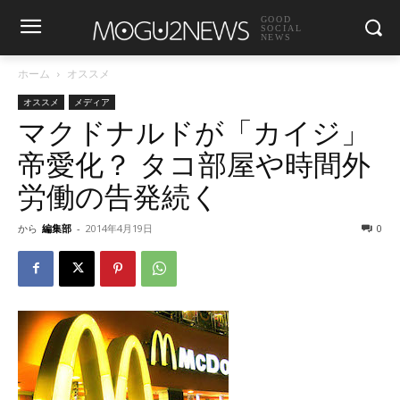
GOOD
SOCIAL
NEWS
ホーム
オススメ
オススメ
メディア
マクドナルドが「カイジ」
帝愛化？ タコ部屋や時間外
労働の告発続く
から
編集部
-
2014年4月19日
0