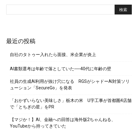
最近の投稿
自社のタトゥー入れたら面接、米企業が炎上
AI書類選考は年齢で落としていた──40代に年齢の壁
社員の生成AI利用が抜け穴になる RGSがシャドーAI対策ソリ
ューション「SecureGo」を発表
「おかずいらない美味しさ」栃木の米 U字工事が首都圏4店舗
で「とちぎの星」をPR
【マジか！】AI、金融への回答は海外版2ちゃんねる、
YouTubeから持ってきていた