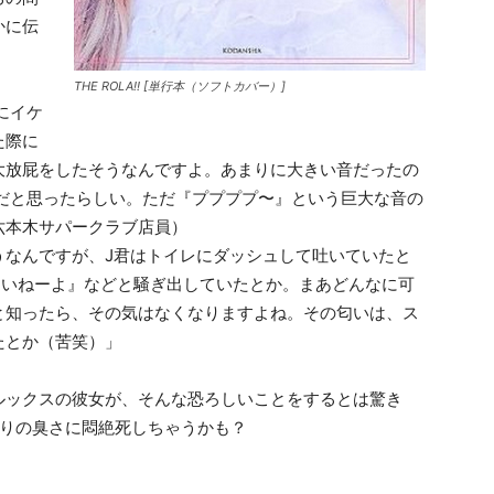
かに伝
THE ROLA!! [単行本（ソフトカバー）]
にイケ
た際に
大放屁をしたそうなんですよ。あまりに大きい音だったの
音だと思ったらしい。ただ『ププププ〜』という巨大な音の
六本木サパークラブ店員）
うなんですが、J君はトイレにダッシュして吐いていたと
ついねーよ』などと騒ぎ出していたとか。まあどんなに可
と知ったら、その気はなくなりますよね。その匂いは、ス
たとか（苦笑）」
ルックスの彼女が、そんな恐ろしいことをするとは驚き
まりの臭さに悶絶死しちゃうかも？