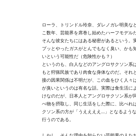
ローラ、トリンドル玲奈、ダレノガレ明美な
こ数年、芸能界を席巻し始めたハーフモデル
そんな彼女たちにはある秘密があるという。
プッとやったガスがとんでもなく臭い、かも
いという可能性だ（危険性かも？）
というのも、白人などのアングロサクソン系
もと狩猟民族であり肉食な身体なのだ。それ
接の因果関係は不明だが、この血をひく人々
が臭いというのは有名な話。実際は食生活に
けなのだが、日本人とアングロサクソン系が
べ物を摂取し、同じ生活をした際に、比べれ
クソン系の方が「うええええ…」となるよう
行うのである。
しかし、そんな理由を知らない芸能界の人た