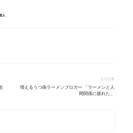
能人
次の記事
危
増えるうつ病ラーメンブロガー 「ラーメンと人
間関係に疲れた」