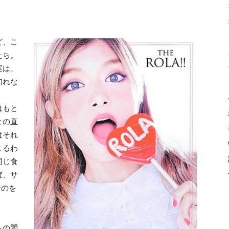
ど、こ
たち。
実は、
知れな
はもと
との直
はそれ
よるわ
同じ食
ば、サ
なのを
ちの間