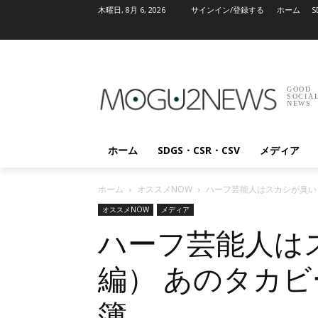
木曜日, 8月 6, 2026
サインイン/登録する
ホーム
S
GOOD
SOCIA
NEWS
ホーム
SDGS・CSR・CSV
メディア
ホーム
オススメNOW
ハーフ芸能人はスカシが臭い
オススメNOW
メディア
ハーフ芸能人は
編） あのタカ
簿