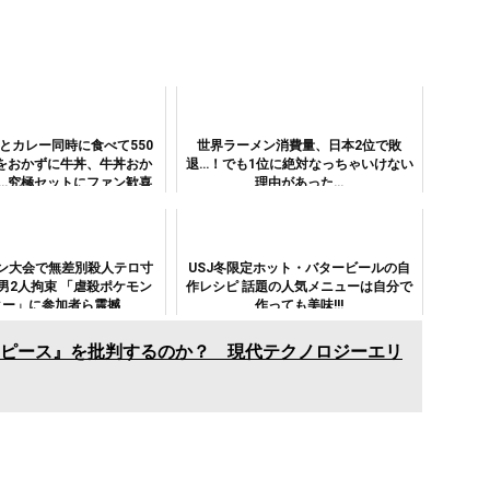
丼とカレー同時に食べて550
世界ラーメン消費量、日本2位で敗
ーをおかずに牛丼、牛丼おか
退…！でも1位に絶対なっちゃいけない
…究極セットにファン歓喜
理由があった…
ン大会で無差別殺人テロ寸
USJ冬限定ホット・バタービールの自
男2人拘束 「虐殺ポケモン
作レシピ 話題の人気メニューは自分で
ター」に参加者ら震撼
作っても美味!!!
ピース』を批判するのか？ 現代テクノロジーエリ