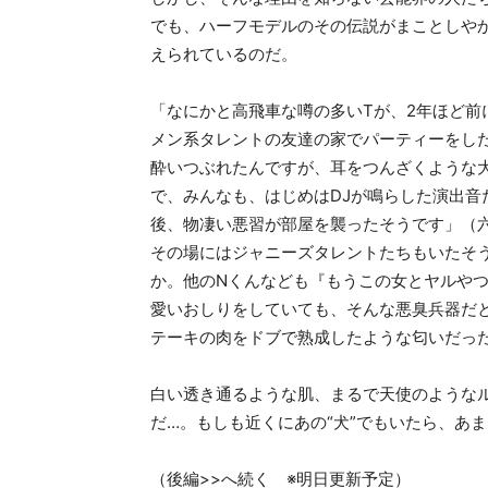
でも、ハーフモデルのその伝説がまことしや
えられているのだ。
「なにかと高飛車な噂の多いTが、2年ほど前
メン系タレントの友達の家でパーティーをし
酔いつぶれたんですが、耳をつんざくような
で、みんなも、はじめはDJが鳴らした演出
後、物凄い悪習が部屋を襲ったそうです」（
その場にはジャニーズタレントたちもいたそ
か。他のNくんなども『もうこの女とヤルや
愛いおしりをしていても、そんな悪臭兵器だ
テーキの肉をドブで熟成したような匂いだっ
白い透き通るような肌、まるで天使のような
だ…。もしも近くにあの“犬”でもいたら、あ
（後編>>へ続く ※明日更新予定）