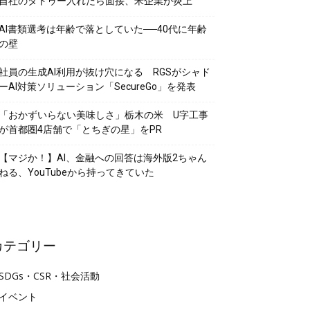
自社のタトゥー入れたら面接、米企業が炎上
AI書類選考は年齢で落としていた──40代に年齢
の壁
社員の生成AI利用が抜け穴になる RGSがシャド
ーAI対策ソリューション「SecureGo」を発表
「おかずいらない美味しさ」栃木の米 U字工事
が首都圏4店舗で「とちぎの星」をPR
【マジか！】AI、金融への回答は海外版2ちゃん
ねる、YouTubeから持ってきていた
カテゴリー
SDGs・CSR・社会活動
イベント