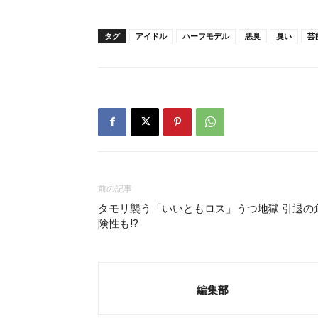
タグ
アイドル
ハーフモデル
悪臭
臭い
芸
前の記事
タモリ襲う「いいともロス」うつ地獄 引退の
険性も!?
編集部