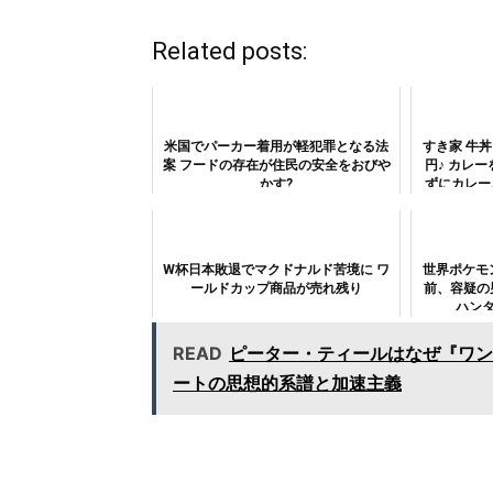
Related posts:
米国でパーカー着用が軽犯罪となる法
すき家 牛
案 フードの存在が住民の安全をおびや
円♪ カレ
かす?
ずにカレー
W杯日本敗退でマクドナルド苦境に ワ
世界ポケモ
ールドカップ商品が売れ残り
前、容疑の
ハン
READ
ピーター・ティールはなぜ『ワン
ートの思想的系譜と加速主義