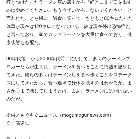
行きつけだったラーメン店の店主から『経営にまで口を出す
のはやめてください。もうウザいからこないでください』と
言われたことを機に、過食に陥って、もともと80キロだった
体重が現在は120キロになっている。彼は現在外出恐怖症だ
と言っており、家でカップラーメンを大量に食べており、健
康状態も心配だ。
90年代後半から2000年代前半にかけて、多くのラーメンブ
ロガーたちが生まれ、ラーメンを食べることに情熱を燃やし
てきた。彼らの多くはラーメン店を食べ歩くことをステータ
スにしてきたから、食べ過ぎで身体を壊すのはわかるが、ま
さか心まで壊してしまうとは。まあ、ラーメンには罪はない
のだが。
提供／もぐもぐニュース（mogumogunews.com）
文／高遠仁