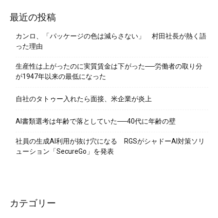
最近の投稿
カンロ、「パッケージの色は減らさない」 村田社長が熱く語
った理由
生産性は上がったのに実質賃金は下がった──労働者の取り分
が1947年以来の最低になった
自社のタトゥー入れたら面接、米企業が炎上
AI書類選考は年齢で落としていた──40代に年齢の壁
社員の生成AI利用が抜け穴になる RGSがシャドーAI対策ソリ
ューション「SecureGo」を発表
カテゴリー