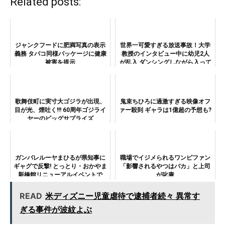
Related posts:
ジャンクフードに肥満写真の表示
世界一可愛すぎる放送事故！大学
義務 タバコ同様パッケージに健康
教授のインタビュー中に幼児2人
被害を提示
が乱入 ダンシングしながら入って
くる子供がゲキ可愛い!!!
歌舞伎町に実寸大ゴジラが出現、
鬼束ちひろに過激すぎる映像オフ
目が光、煙吐く!!! 60周年ゴジライ
ァー殺到 ギャラは1億超の予想も?
ヤーのビッグサプライズ
ガンバレルーヤまひるが県知事に
職場でイジメられるワンピファン
ギャグで反撃! とっとり・おかやま
「影響されるやつはバカ」と上司
新橋館リニューアルイベントで
が叱責
READ
米ディズニー児童虐待で逮捕者続々 異常す
ぎる事件が波紋よぶ