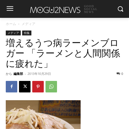
GOOD
SOCIAL
NEWS
ホーム
メディア
メディア
特集
増えるうつ病ラーメンブロ
ガー 「ラーメンと人間関係
に疲れた」
から
編集部
-
2013年10月29日
0