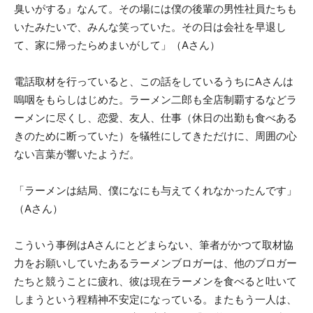
臭いがする』なんて。その場には僕の後輩の男性社員たちも
いたみたいで、みんな笑っていた。その日は会社を早退し
て、家に帰ったらめまいがして」（Aさん）
電話取材を行っていると、この話をしているうちにAさんは
嗚咽をもらしはじめた。ラーメン二郎も全店制覇するなどラ
ーメンに尽くし、恋愛、友人、仕事（休日の出勤も食べある
きのために断っていた）を犠牲にしてきただけに、周囲の心
ない言葉が響いたようだ。
「ラーメンは結局、僕になにも与えてくれなかったんです」
（Aさん）
こういう事例はAさんにとどまらない、筆者がかつて取材協
力をお願いしていたあるラーメンブロガーは、他のブロガー
たちと競うことに疲れ、彼は現在ラーメンを食べると吐いて
しまうという程精神不安定になっている。またもう一人は、