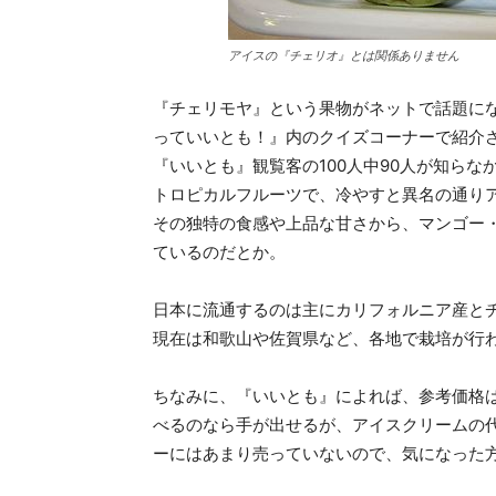
アイスの『チェリオ』とは関係ありません
『チェリモヤ』という果物がネットで話題にな
っていいとも！』内のクイズコーナーで紹介
『いいとも』観覧客の100人中90人が知ら
トロピカルフルーツで、冷やすと異名の通り
その独特の食感や上品な甘さから、マンゴー
ているのだとか。
日本に流通するのは主にカリフォルニア産とチ
現在は和歌山や佐賀県など、各地で栽培が行
ちなみに、『いいとも』によれば、参考価格は
べるのなら手が出せるが、アイスクリームの
ーにはあまり売っていないので、気になった