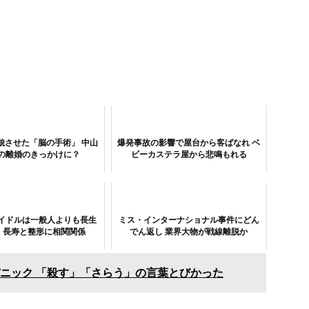
貌させた「脳の手術」 中山
爆発事故の影響で屋台から客ばなれ ベ
の離婚のきっかけに？
ビーカステラ屋から悲鳴もれる
イドルは一般人よりも長生
ミス・インターナショナル事件にどん
 長寿と整形に相関関係
でん返し 業界大物が戦線離脱か
ニック 「殺す」「さらう」の言葉とびかった