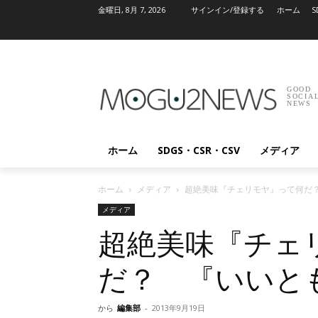
金曜日, 8月 7, 2026
サインイン/登録する
ホーム
S
GOOD
SOCIA
NEWS
ホーム
SDGS・CSR・CSV
メディア
ホーム
メディア
超絶美味『チェリモヤ』って何だ
メディア
超絶美味『チェ
だ？ 『いいと
から
編集部
-
2013年9月19日