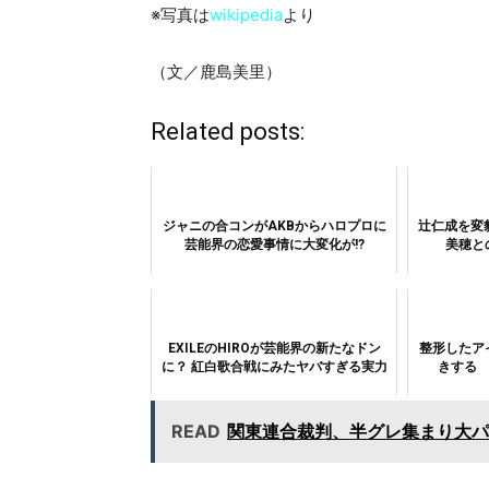
※写真は
wikipedia
より
（文／鹿島美里）
Related posts:
ジャニの合コンがAKBからハロプロに
辻仁成を変
芸能界の恋愛事情に大変化が!?
美穂と
EXILEのHIROが芸能界の新たなドン
整形したア
に？ 紅白歌合戦にみたヤバすぎる実力
きする
READ
関東連合裁判、半グレ集まり大パ