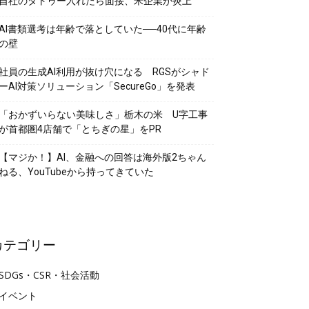
自社のタトゥー入れたら面接、米企業が炎上
AI書類選考は年齢で落としていた──40代に年齢
の壁
社員の生成AI利用が抜け穴になる RGSがシャド
ーAI対策ソリューション「SecureGo」を発表
「おかずいらない美味しさ」栃木の米 U字工事
が首都圏4店舗で「とちぎの星」をPR
【マジか！】AI、金融への回答は海外版2ちゃん
ねる、YouTubeから持ってきていた
カテゴリー
SDGs・CSR・社会活動
イベント