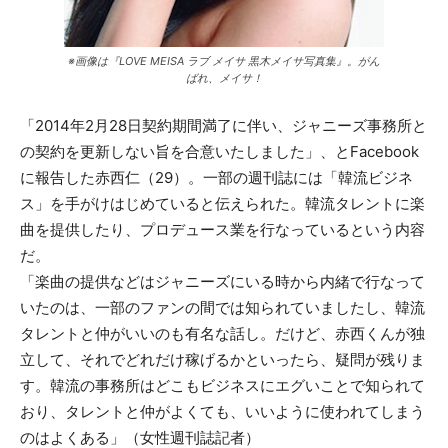
※画像は『LOVE MEISA ラブ メイサ 黒木メイサ写真集』。がん
ばれ、メイサ！
「2014年2月28日契約期間満了に伴い、ジャニーズ事務所と
の契約を更新しない旨を合意いたしました」、とFacebook
に報告した赤西仁（29）。一部の週刊誌には「韓流ビジネ
ス」を手がけはじめていると伝えられた。韓流タレントに楽
曲を提供したり、プロデュース業を行なっているという内容
だ。
「楽曲の提供などはジャニーズにいる時から内緒で行なって
いたのは、一部のファンの間では知られていましたし、韓流
タレントと仲がいいのも有名な話し。だけど、赤西くんが独
立して、それでどれだけ稼げるかといったら、疑問が残りま
す。韓流の事務所はどこもビジネスにエグいことで知られて
おり、タレントと仲がよくても、いいように使われてしまう
のはよくある」（女性週刊誌記者）