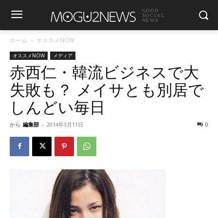
GOOD
SOCIAL
NEWS
ホーム
オススメNOW
オススメNOW
メディア
赤西仁・韓流ビジネスで大
失敗も？ メイサとも別居で
しんどい毎日
から
編集部
-
2014年3月11日
0