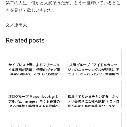
第二の人生、何かと大変そうだが、もう一度輝いているとこ
ろを見せて欲しいものだ。
文／原田大
Related posts:
サイプレス上野によるフリースタ
人気グループ「アイドルカレッ
イル漫画が話題 伝説のギャグ漫
ジ」のニューシングルが話題に ア
画家が作品化、ゲストにR-指定
ニメ「パンパカパンツ」主題歌で
意外なワードも連発!?
注目グループ Maison book girl、
松屋「てりたまチキン定食」ネッ
アルバム「image」 早くも絶賛の
トリ美味さに女性ら絶賛 トロトロ
MVが解禁！特設サイトも同時公
卵からめた鳥肉を和風ソースで、
開
ご飯が進みまくったよ！