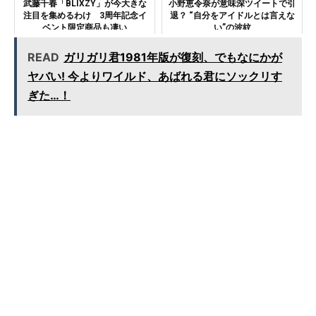
武藤千春「BLIXZY」が今大きな
小野恵令奈が意味深ツイートで引
注目を集めるわけ 3周年記念イ
退？ “自分をアイドルとは言えな
ベント限定商品も凄い
い”の波紋
READ
ガリガリ君1981年版が復刻、でもなにかが
ヤバい! 今よりワイルド、あばれる君にソックリす
ぎた…！