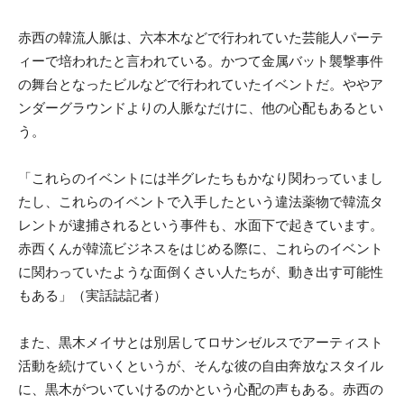
赤西の韓流人脈は、六本木などで行われていた芸能人パーテ
ィーで培われたと言われている。かつて金属バット襲撃事件
の舞台となったビルなどで行われていたイベントだ。ややア
ンダーグラウンドよりの人脈なだけに、他の心配もあるとい
う。
「これらのイベントには半グレたちもかなり関わっていまし
たし、これらのイベントで入手したという違法薬物で韓流タ
レントが逮捕されるという事件も、水面下で起きています。
赤西くんが韓流ビジネスをはじめる際に、これらのイベント
に関わっていたような面倒くさい人たちが、動き出す可能性
もある」（実話誌記者）
また、黒木メイサとは別居してロサンゼルスでアーティスト
活動を続けていくというが、そんな彼の自由奔放なスタイル
に、黒木がついていけるのかという心配の声もある。赤西の