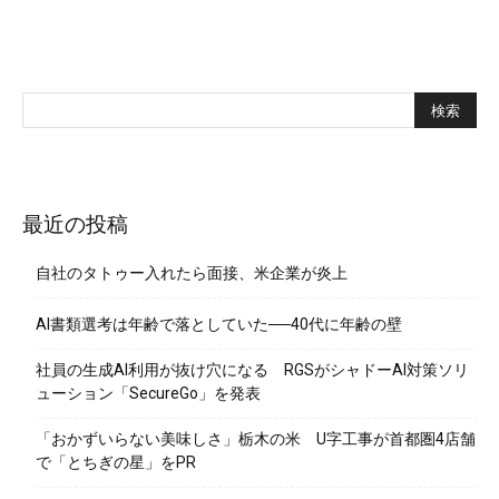
最近の投稿
自社のタトゥー入れたら面接、米企業が炎上
AI書類選考は年齢で落としていた──40代に年齢の壁
社員の生成AI利用が抜け穴になる RGSがシャドーAI対策ソリ
ューション「SecureGo」を発表
「おかずいらない美味しさ」栃木の米 U字工事が首都圏4店舗
で「とちぎの星」をPR