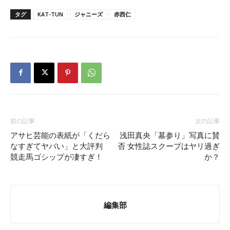
タグ
KAT-TUN
ジャニーズ
赤西仁
前の記事
次の記事
アサヒ芸能の表紙が「くだら
浅田真央「墓参り」写真に賛
なすぎてヤバい」と大評判
否 女性誌スクープはヤリ過ぎ
競走馬ゴシップが凄すぎ！
か？
編集部