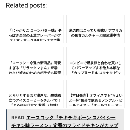
Related posts:
『じゃがりこ コーンバター味』冬
象の肉はこってり美味い アフリカ
っぽさ全開の王道フレーバーがフ
の象食カルチャーと闇流通事情
ァミマ・サークルKサンクスで期
間限定発売
『ローソン・今週の新商品』可愛
コンビニで温泉卵と合わせ買いし
すぎる「リラックマまん」登場
てパワーアップする他力本願な
わさび好きのためのポテチも販売
『カップヌードル スキヤキ ビッ
グ』。卵有り無しで食べ比べ！
とろりとするほど濃厚な、酸味際
【本日発売】オフィスでも”ちょい
立つアイスコーヒーをチルドで！
と一杯”気分で飲めるノンアル・ビ
『まろやか仕立て 贅香 （無糖）
ールテイスト『オールフリー オー
330ML』
ルタイム』を仕事中に飲んでみ
た！
READ
エースコック『チキチキボーン スパイシー
チキン味ラーメン』定番のフライドチキンがカップ