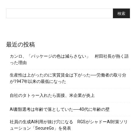
最近の投稿
カンロ、「パッケージの色は減らさない」 村田社長が熱く語
った理由
生産性は上がったのに実質賃金は下がった──労働者の取り分
が1947年以来の最低になった
自社のタトゥー入れたら面接、米企業が炎上
AI書類選考は年齢で落としていた──40代に年齢の壁
社員の生成AI利用が抜け穴になる RGSがシャドーAI対策ソリ
ューション「SecureGo」を発表