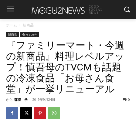
GOOD
SOCIAL
NEWS
ホーム
新商品
新商品
食べてみた
『ファミリーマート・今週
の新商品』料理レベルアッ
プ！慎吾母のTVCMも話題
の冷凍食品「お母さん食
堂」が一挙リニューアル
から
森脇 学
-
2019年9月24日
0