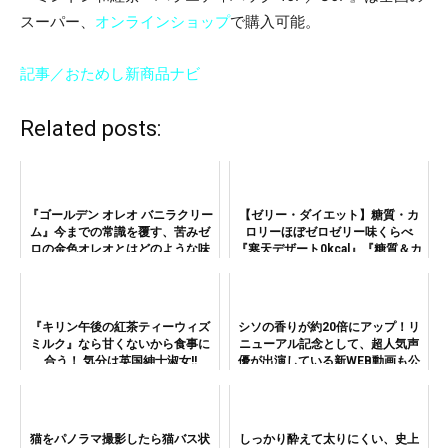
スーパー、
オンラインショップ
で購入可能。
記事／おためし新商品ナビ
Related posts:
『ゴールデン オレオ バニラクリー
【ゼリー・ダイエット】糖質・カ
ム』今までの常識を覆す、苦みゼ
ロリーほぼゼロゼリー味くらべ
ロの金色オレオとはどのような味
『寒天デザート0kcal』『糖質＆カ
なのか!?
ロリー0』『TOPVALU 寒天ゼリ
ー』！
『キリン午後の紅茶ティーウィズ
シソの香りが約20倍にアップ！リ
ミルク』なら甘くないから食事に
ニューアル記念として、超人気声
合う！ 気分は英国紳士淑女!!
優が出演している新WEB動画も公
開中！
猫をパノラマ撮影したら猫バス状
しっかり酔えて太りにくい、史上