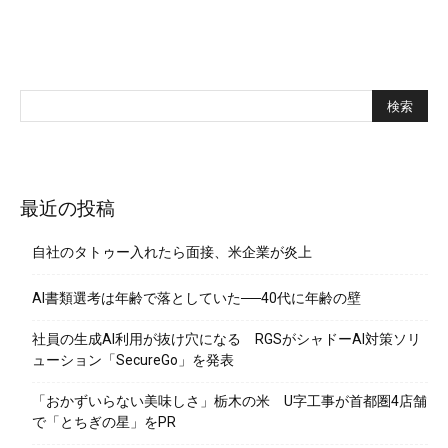
最近の投稿
自社のタトゥー入れたら面接、米企業が炎上
AI書類選考は年齢で落としていた──40代に年齢の壁
社員の生成AI利用が抜け穴になる RGSがシャドーAI対策ソリ
ューション「SecureGo」を発表
「おかずいらない美味しさ」栃木の米 U字工事が首都圏4店舗
で「とちぎの星」をPR