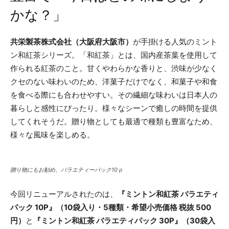
かな？」
共栄製茶株式会社（大阪府大阪市）
が手掛ける人気のミント
ン和紅茶シリーズ。「和紅茶」とは、国内産茶葉を使用して
作られる紅茶のこと。甘くやわらかな香りと、渋味が少なく
クセのない味わいのため、洋菓子だけでなく、和菓子や和食
を食べる際にも合わせやすい。その繊細な味わいは日本人の
暮らしと感性にぴったり。様々なシーンで癒しの時間を提供
してくれそうだ。贈り物としても最適で種類も豊富なため、
様々な風味を楽しめる。
贈り物にもお勧め、バラエティーパック10ｐ
今回リニューアルされたのは、
『ミントン和紅茶 バラエティ
パック 10P』（10袋入り・5種類・希望小売価格 税抜 500
円）
と
『ミントン和紅茶 バラエティパック 30P』（30袋入