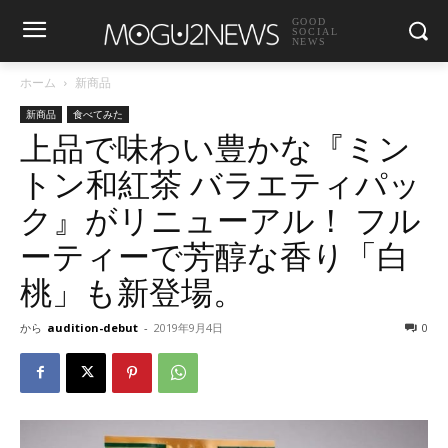
GOOD
SOCIAL
NEWS
ホーム
新商品
新商品
食べてみた
上品で味わい豊かな『ミン
トン和紅茶 バラエティパッ
ク』がリニューアル！ フル
ーティーで芳醇な香り「白
桃」も新登場。
から
audition-debut
-
2019年9月4日
0