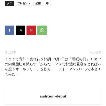
タグ
プレゼント
紅茶
苺
前の記事
次の記事
うまくて意外！売れ行き好調
9月3日は「睡眠の日」！ オフ
の内臓脂肪も減らす『からだ
ィスで快適な昼寝をとればパ
を想うオールフリー』を飲ん
フォーマンスUPって本当！
でみた！
audition-debut