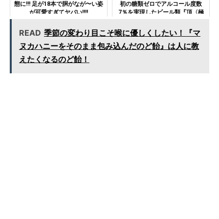
態に!!! 足が18本で胴がなが〜い姿
初の糖類ゼロでアルコール度数
が可愛すぎてヤバい!!!!
7％を実現したビール類『頂〈極
上ZERO〉』！
READ
季節の変わり目こそ喉に優しくしたい！『マ
ヌカハニーをそのまま包み込んだのど飴』は人に教
えたくなるのど飴！