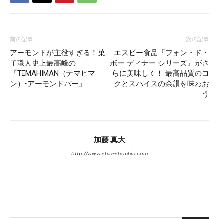
前の記事
次の記事
アーモンドが主役すぎる！菓
エスビー食品『フォン・ド・
子職人史上最高峰の
ボー ディナー シリーズ』がさ
『TEMAHIMAN（テマヒマ
らに美味しく！ 最高品質のコ
ン）‣アーモンドバー』
クとスパイスの余韻を味わお
う
加藤 真大
http://www.shin-shouhin.com