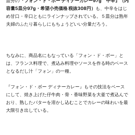
皿分の
『フォン・ド・ボー ディナーカレー97g 中辛』（内
容量5皿分97g・希望小売価格 税抜308円）
も、中辛をはじ
め甘口・辛口ともにラインナップされている。５皿分は熟年
夫婦のふたり暮らしにもちょうどいい分量だろう。
ちなみに、商品名にもなっている「フォン・ド・ボー」と
は、フランス料理で、煮込み料理やソースを作る時のベース
となるだし汁「フォン」の一種。
『フォン・ド・ボー ディナーカレー』もその技法をベース
にして、焼き上げた仔牛肉・骨・香味野菜を大釜で煮込んで
おり、熟したバターを溶かし込むことでカレーの味わいを最
大限引き出している。