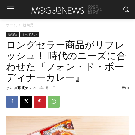
GOOD
SOCIAL
NEWS
ホーム
新商品
新商品
食べてみた
ロングセラー商品がリフレ
ッシュ！ 時代のニーズに合
わせた『フォン・ド・ボー
ディナーカレー』
から
加藤 真大
-
2019年8月30日
0