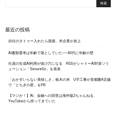
最近の投稿
自社のタトゥー入れたら面接、米企業が炎上
AI書類選考は年齢で落としていた──40代に年齢の壁
社員の生成AI利用が抜け穴になる RGSがシャドーAI対策ソリ
ューション「SecureGo」を発表
「おかずいらない美味しさ」栃木の米 U字工事が首都圏4店舗
で「とちぎの星」をPR
【マジか！】AI、金融への回答は海外版2ちゃんねる、
YouTubeから持ってきていた