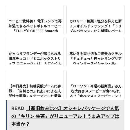
コーヒー飲料初！ 電子レンジで再
カロリー・糖類・塩分を抑えた新
加温できるペットボトルコーヒー
ノンオイルドレッシング！「トリ
『TULLY’S COFFEE Smooth
プルバランス」なら料理レパート
black MEDIUM（タリーズコーヒ
リーもグンと広がる！
ー スムース ブラック ミディア
ム）』でちびちび飲み...
がっつりブランデーが感じられる
寒い冬を乗り切るご褒美カクテル
濃厚チョコ！『ミニボックストリ
『ギュギュっと搾ったサングリア
ュフ コニャック』は、とにかく大
ウィンタースペシャル・赤』
人感がすごかった
【本日発売】無糖炭酸ブームに参
『ローソン・今週の新商品』みん
戦！「自然とのふれあいによる人
な大好きスヌーピーが食べられ
間性の回復」をテーマにした最強
る!?「食べマススヌーピー」シリ
ガス圧炭酸『サントリー 南アルプ
ーズ発売！
ススパークリング』ってどんな
READ
【新旧飲み比べ】オシャレパッケージで人気
味!?
の『キリン 生茶』がリニューアル！うまみアップは
本当か？