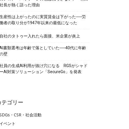
社長が熱く語った理由
生産性は上がったのに実質賃金は下がった──労
働者の取り分が1947年以来の最低になった
自社のタトゥー入れたら面接、米企業が炎上
AI書類選考は年齢で落としていた──40代に年齢
の壁
社員の生成AI利用が抜け穴になる RGSがシャド
ーAI対策ソリューション「SecureGo」を発表
カテゴリー
SDGs・CSR・社会活動
イベント