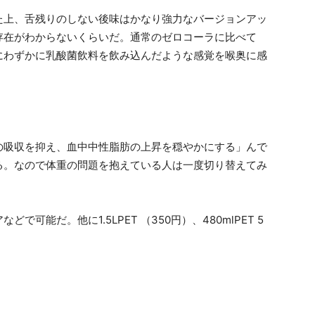
た上、舌残りのしない後味はかなり強力なバージョンアッ
存在がわからないくらいだ。通常のゼロコーラに比べて
にわずかに乳酸菌飲料を飲み込んだような感覚を喉奥に感
の吸収を抑え、血中中性脂肪の上昇を穏やかにする」んで
る。なので体重の問題を抱えている人は一度切り替えてみ
可能だ。他に1.5LPET （350円）、480mlPET 5