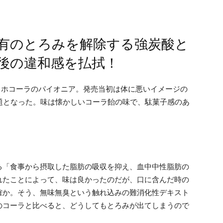
有のとろみを解除する強炭酸と
後の違和感を払拭！
トクホコーラのパイオニア。発売当初は体に悪いイメージの
話題となった。味は懐かしいコーラ飴の味で、駄菓子感のあ
る「食事から摂取した脂肪の吸収を抑え、血中中性脂肪の
れたことによって、味は良かったのだが、口に含んだ時の
確か。そう、無味無臭という触れ込みの難消化性デキスト
のコーラと比べると、どうしてもとろみが出てしまうので