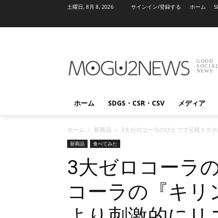
土曜日, 8月 8, 2026
サインイン/登録する
ホーム
S
GOOD
SOCIA
NEWS
ホーム
SDGS・CSR・CSV
メディア
ホーム
新商品
3大ゼロコーラのひとつで元祖トクホ
新商品
食べてみた
3大ゼロコーラ
コーラの『キリン
より刺激的にリ