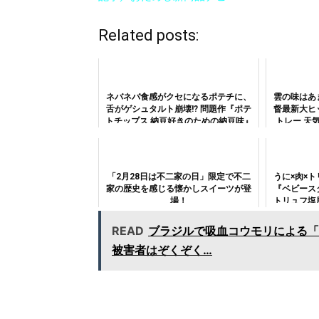
Related posts:
ネバネバ食感がクセになるポテチに、
雲の味はあ
舌がゲシュタルト崩壊!? 問題作『ポテ
督最新大ヒ
トチップス 納豆好きのための納豆味』
トレー 天
「2月28日は不二家の日」限定で不二
うに×肉×
家の歴史を感じる懐かしスイーツが登
『ベビース
場！
トリュフ塩
多
READ
ブラジルで吸血コウモリによる「
被害者はぞくぞく…