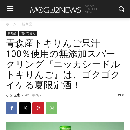
GOOD
SOCIAL
NEWS
ホーム
新商品
新商品
食べてみた
青森産トキりんご果汁
100％使用の無添加スパー
クリング『ニッカシードル
トキりんご』は、ゴクゴク
イケる夏限定酒！
から
玉恵
-
2019年7月25日
0