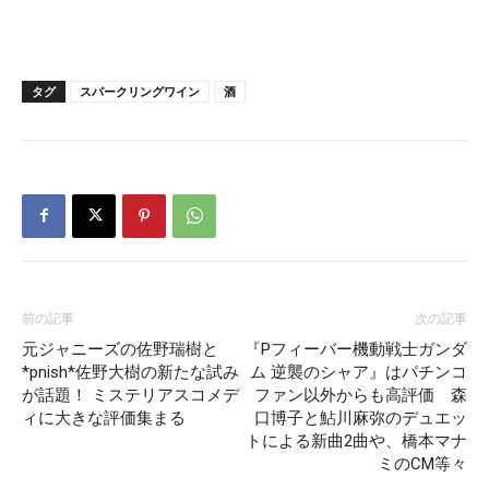
タグ
スパークリングワイン
酒
前の記事
次の記事
元ジャニーズの佐野瑞樹と
『Pフィーバー機動戦士ガンダ
*pnish*佐野大樹の新たな試み
ム 逆襲のシャア』はパチンコ
が話題！ ミステリアスコメデ
ファン以外からも高評価 森
ィに大きな評価集まる
口博子と鮎川麻弥のデュエッ
トによる新曲2曲や、橋本マナ
ミのCM等々