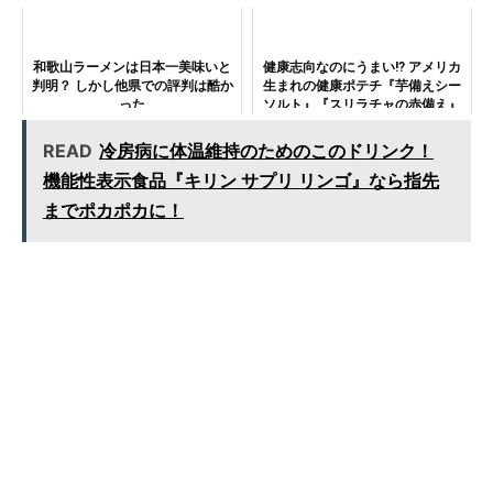
和歌山ラーメンは日本一美味いと
健康志向なのにうまい!? アメリカ
判明？ しかし他県での評判は酷か
生まれの健康ポテチ『芋備えシー
った
ソルト』『スリラチャの赤備え』
に注目！
READ
冷房病に体温維持のためのこのドリンク！
機能性表示食品『キリン サプリ リンゴ』なら指先
までポカポカに！