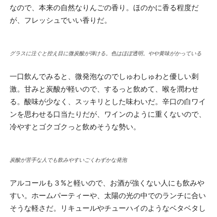
なので、本来の自然なりんごの香り。ほのかに香る程度だ
が、フレッシュでいい香りだ。
グラスに注ぐと控え目に微炭酸が弾ける。色はほぼ透明。やや黄味がかっている
一口飲んでみると、微発泡なのでしゅわしゅわと優しい刺
激。甘みと炭酸が軽いので、するっと飲めて、喉を潤わせ
る。酸味が少なく、スッキリとした味わいだ。辛口の白ワイ
ンを思わせる口当たりだが、ワインのように重くないので、
冷やすとゴクゴクっと飲めそうな勢い。
炭酸が苦手な人でも飲みやすいごくわずかな発泡
アルコールも３%と軽いので、お酒が強くない人にも飲みや
すい。ホームパーティーや、太陽の光の中でのランチに合い
そうな軽さだ。リキュールやチューハイのようなベタベタし