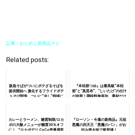
記事／おためし新商品ナビ
Related posts:
阪急そばがついにポテざるそばを
『本枯節つゆ』は最高級“本枯
提供開始へ 激化するフライドポテ
節”と”真昆布”、”しいたけ”の出汁
トそば戦争、ついに“冷し”領域に
が抜群！調味料無添加、素材だけ
も
で作った万能高級つゆだ。
カレーとラーメン、糖質制限/ロカ
『ローソン・今週の新商品』元祖
ボの大敵メニューが糖質30％オフ
悪魔の四天王「悪魔のパン」がお
に！ 『ロカボデリ CoCo壱番屋監
好み焼き味で新登場！
修カレーラーメン 糖質オフ』