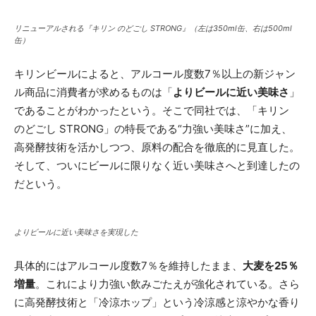
リニューアルされる『キリン のどごし STRONG』（左は350ml缶、右は500ml
缶）
キリンビールによると、アルコール度数7％以上の新ジャン
ル商品に消費者が求めるものは「
よりビールに近い美味さ
」
であることがわかったという。そこで同社では、「キリン
のどごし STRONG」の特長である“力強い美味さ”に加え、
高発酵技術を活かしつつ、原料の配合を徹底的に見直した。
そして、ついにビールに限りなく近い美味さへと到達したの
だという。
よりビールに近い美味さを実現した
具体的にはアルコール度数7％を維持したまま、
大麦を25％
増量
。これにより力強い飲みごたえが強化されている。さら
に高発酵技術と「冷涼ホップ」という冷涼感と涼やかな香り