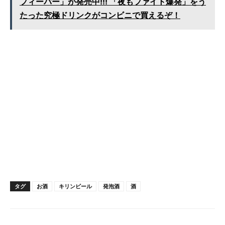
フィーバー」が発売中!!! 「夜もファイト爆発」をう
たった究極ドリンクがコンビニで買えるぞ！
タグ
お酒
キリンビール
発泡酒
酒