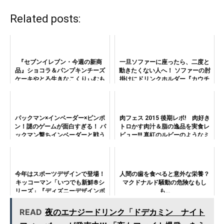
Related posts:
『セブンイレブン・今週の新商
一旦ソファーに座ったら、二度と
品』ショコラ＆パンプキンチーズ
動きたくない人へ！ ソファーの肘
ケーキやとろ生きなこくりぃむも
掛けにドリンクホルダー『カウチ
ちが全国展開
コースター』
パックマン×インベーダー×ピンポ
肉フェス 2015 後期レポ! 肉好き
ン！謎のゲームが面白すぎる！ パ
トロかす肉汁＆脂の逸品を実食レ
ックマン撃ちインベーダーと戦う
ビュー!!! 真紅のルビーのようなミ
無料ゲー「Pacapong」がヤベー!!!
ート矢澤ステーキ、宮崎牛A5ステ
ーキ握り、会場の穴場スポットま
で完全紹介
今年はスポーツデザインで登場！
人間の歯を食べると意外な栄養？
キッコーマン「いつでも新鮮®シ
マクドナルド騒動の危険なもし
リーズ」『ディズニーデザインボ
も…
トル』で食欲の秋を楽しもう！
READ
夜のエナジードリンク「ドデカミン ナイト