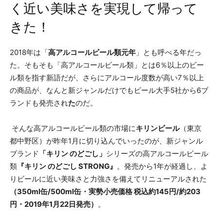
く近い美味さを実現して帰って
きた！
2018年は「
高アルコールビール類元年
」とも呼べる年だっ
た。そもそも「高アルコールビール類」とは6％以上のビー
ル類を指す新語だが、さらにアルコール度数が高い7％以上
の商品が、なんと新ジャンルだけでもビール大手5社から6ブ
ランドも発売され
た
のだ。
そんな高アルコールビール類の市場に
キリンビール
（東京
都中野区）が昨年1月に切り込んでいったのが、新ジャンル
ブランド
「キリン のどごし」
シリーズの高アルコールビール
類
『キリン のどごし STRONG』
。発売から1年が経過し、よ
りビールに近い美味さと力強さを備えてリニューアルされた
（350ml缶/500ml缶・実勢小売価格 税込約145円/約203
円・2019年1月22日発売）
。