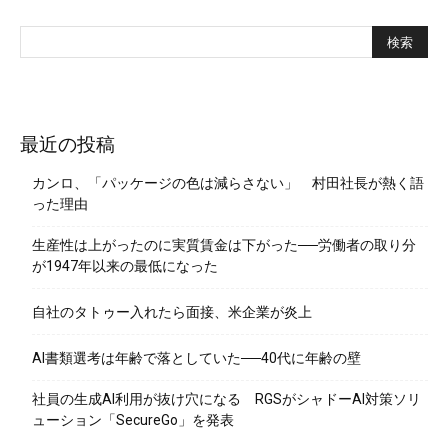
最近の投稿
カンロ、「パッケージの色は減らさない」 村田社長が熱く語
った理由
生産性は上がったのに実質賃金は下がった──労働者の取り分
が1947年以来の最低になった
自社のタトゥー入れたら面接、米企業が炎上
AI書類選考は年齢で落としていた──40代に年齢の壁
社員の生成AI利用が抜け穴になる RGSがシャドーAI対策ソリ
ューション「SecureGo」を発表