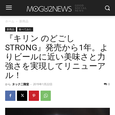
GOOD
SOCIAL
NEWS
ホーム
新商品
新商品
食べてみた
『キリン のどごし
STRONG』発売から1年。よ
りビールに近い美味さと力
強さを実現してリニューア
ル！
から
タック二階堂
-
2019年1月22日
0