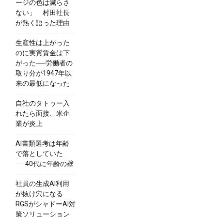
ージの色は減らさ
ない」 村田社長
が熱く語った理由
生産性は上がった
のに実質賃金は下
がった──労働者の
取り分が1947年以
来の最低になった
自社のタトゥー入
れたら面接、米企
業が炎上
AI書類選考は年齢
で落としていた
──40代に年齢の壁
社員の生成AI利用
が抜け穴になる
RGSがシャドーAI対
策ソリューション