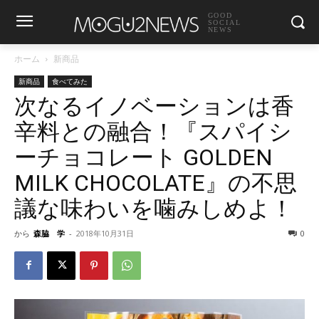
GOOD
SOCIAL
NEWS
ホーム
新商品
新商品
食べてみた
次なるイノベーションは香
辛料との融合！『スパイシ
ーチョコレート GOLDEN
MILK CHOCOLATE』の不思
議な味わいを噛みしめよ！
から
森脇 学
-
2018年10月31日
0