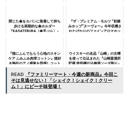
い！
閉じた傘をカバンに装着して持ち
『ザ・プレミアム・モルツ “初摘
歩ける画期的な傘ホルダー
みホップ”ヌーヴォー』今年収穫さ
『KASATEBURA（傘手ぶら〉』
れたばかりのファインアロマホッ
の使い心地を検証！
プを贅沢に使った数量限定ビール
を味わう！
『猫にふんでもらう心地のスキン
ウイスキーの名品「山崎」の古樽
ケア ふみふみ肉球コットン』猫好
を使って仕込まれた『山崎蒸溜所
き熱狂のアノ感覚を型押しコット
貯蔵 焙煎樽仕込梅酒ソーダ割り』
ンで再現！
は熟成感に唸る！
READ
『ファミリーマート・今週の新商品』今回こ
そは見逃せない！「シェイク！シェイク！クリー
ム！」にピーチ味登場！