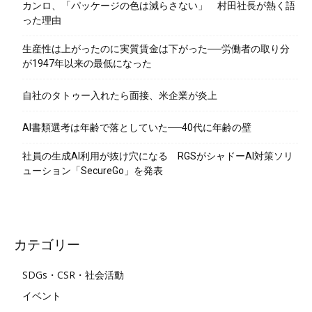
カンロ、「パッケージの色は減らさない」 村田社長が熱く語
った理由
生産性は上がったのに実質賃金は下がった──労働者の取り分
が1947年以来の最低になった
自社のタトゥー入れたら面接、米企業が炎上
AI書類選考は年齢で落としていた──40代に年齢の壁
社員の生成AI利用が抜け穴になる RGSがシャドーAI対策ソリ
ューション「SecureGo」を発表
カテゴリー
SDGs・CSR・社会活動
イベント