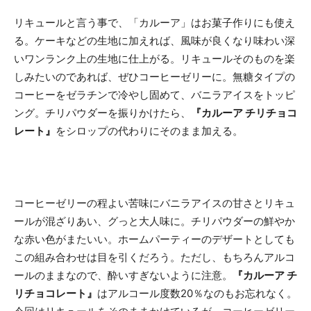
リキュールと言う事で、「カルーア」はお菓子作りにも使え
る。ケーキなどの生地に加えれば、風味が良くなり味わい深
いワンランク上の生地に仕上がる。リキュールそのものを楽
しみたいのであれば、ぜひコーヒーゼリーに。無糖タイプの
コーヒーをゼラチンで冷やし固めて、バニラアイスをトッピ
ング。チリパウダーを振りかけたら、
『カルーア チリチョコ
レート』
をシロップの代わりにそのまま加える。
コーヒーゼリーの程よい苦味にバニラアイスの甘さとリキュ
ールが混ざりあい、グっと大人味に。チリパウダーの鮮やか
な赤い色がまたいい。ホームパーティーのデザートとしても
この組み合わせは目を引くだろう。ただし、もちろんアルコ
ールのままなので、酔いすぎないように注意。
『カルーア チ
リチョコレート』
はアルコール度数20％なのもお忘れなく。