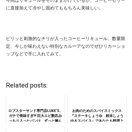
今回はリキュールをそのままかけているが、コーヒーゼリー
に直接加えて冷やし固めてももちろん美味しい。
ピリッと刺激的なチリが入ったコーヒーリキュール。数量限
定、今しか味わえない特別なカルーアなのでぜひリカーショ
ップなどで手に入れてみて。
Related posts:
ロブスターサンド専門店LUKE’S、
お肉のためのスパイスミックス
ガチで美味すぎ!!! 巨大エビ数匹み
『ステーキしょうゆ 粉末しょう
っちり入ったパンは、ずっと噛ん
ゆ＆スパイス』であなたも料理上
でたい!!! 口の中がエビ天国!!!
手！