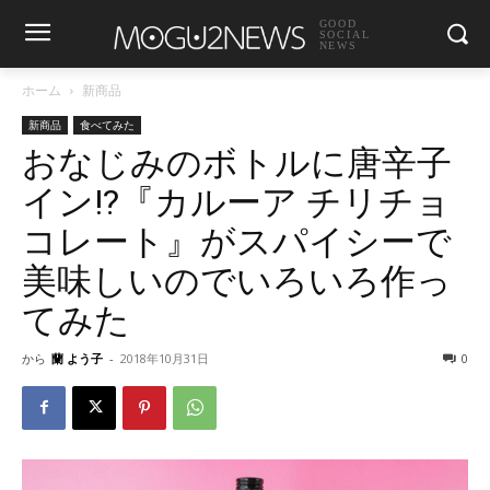
GOOD
SOCIAL
NEWS
ホーム
新商品
新商品
食べてみた
おなじみのボトルに唐辛子
イン!?『カルーア チリチョ
コレート』がスパイシーで
美味しいのでいろいろ作っ
てみた
から
蘭 よう子
-
2018年10月31日
0