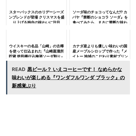
スターバックスのホリデーシーズ
ソーダ味のチョコってなんだ!? カ
ンブレンドが登場 クリスマスを盛
バヤ『禁断のショコラ ソーダ』を
り上げる独自の味わいに注目
食べてみたら、まさに禁断な味わ
いだった！
ウイスキーの名品「山崎」の古樽
カナダ産よりも優しい味わいの国
を使って仕込まれた『山崎蒸溜所
産メープルシロップで作った『メ
貯蔵 焙煎樽仕込梅酒ソーダ割り』
イトー 地域のこだわり素材プリン
は熟成感に唸る！
シリーズ 秩父和メープルプリ
ン』！
READ
黒ビール？ いえコーヒーです！ なめらかな
味わいが楽しめる『ワンダフルワンダ ブラック』の
新感覚ぶり