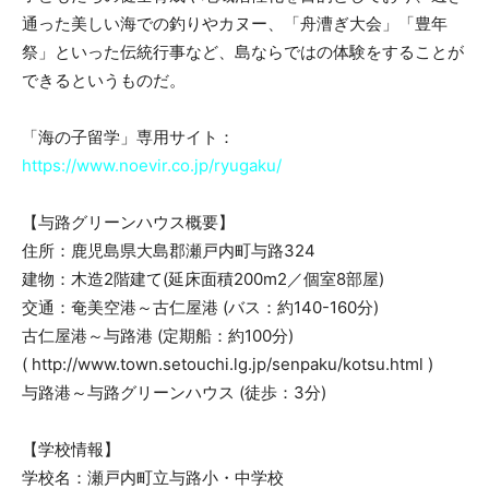
通った美しい海での釣りやカヌー、「舟漕ぎ大会」「豊年
祭」といった伝統行事など、島ならではの体験をすることが
できるというものだ。
「海の子留学」専用サイト：
https://www.noevir.co.jp/ryugaku/
【与路グリーンハウス概要】
住所：鹿児島県大島郡瀬戸内町与路324
建物：木造2階建て(延床面積200m2／個室8部屋)
交通：奄美空港～古仁屋港 (バス：約140-160分)
古仁屋港～与路港 (定期船：約100分)
( http://www.town.setouchi.lg.jp/senpaku/kotsu.html )
与路港～与路グリーンハウス (徒歩：3分)
【学校情報】
学校名：瀬戸内町立与路小・中学校