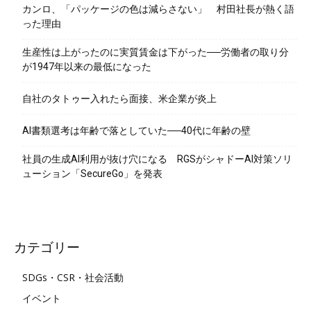
カンロ、「パッケージの色は減らさない」 村田社長が熱く語
った理由
生産性は上がったのに実質賃金は下がった──労働者の取り分
が1947年以来の最低になった
自社のタトゥー入れたら面接、米企業が炎上
AI書類選考は年齢で落としていた──40代に年齢の壁
社員の生成AI利用が抜け穴になる RGSがシャドーAI対策ソリ
ューション「SecureGo」を発表
カテゴリー
SDGs・CSR・社会活動
イベント