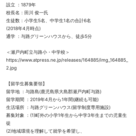
設立 ：1879年
校長名：田川 俊一氏
生徒数：小学生5名、中学生1名の合計6名
(2018年4月時点)
通学 ：与路グリーンハウスから、徒歩5分
＜瀬戸内町立与路小・中学校＞
https://www.atpress.ne.jp/releases/164885/img_164885_
2.jpg
【留学生募集要領】
留学地 ：与路島(鹿児島県大島郡瀬戸内町与路)
留学期間 ：2019年4月から1年間(継続も可能)
生活場所 ：与路グリーンハウス(留学制度専用施設)
募集対象 ：(1)町外の小学1年生から中学3年生までの児童生
徒
(2)地域環境を理解して就学を希望し、