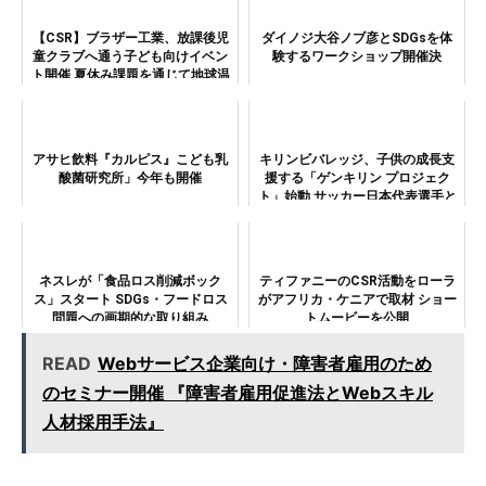
【CSR】ブラザー工業、放課後児
ダイノジ大谷ノブ彦とSDGsを体
童クラブへ通う子ども向けイベン
験するワークショップ開催決
ト開催 夏休み課題を通じて地球温
暖化を考える
アサヒ飲料『カルピス』こども乳
キリンビバレッジ、子供の成長支
酸菌研究所」今年も開催
援する「ゲンキリン プロジェク
ト」始動 サッカー日本代表選手と
小学生の交流イベントも
ネスレが「食品ロス削減ボック
ティファニーのCSR活動をローラ
ス」スタート SDGs・フードロス
がアフリカ・ケニアで取材 ショー
問題への画期的な取り組み
トムービーを公開
READ
Webサービス企業向け・障害者雇用のため
のセミナー開催 『障害者雇用促進法とWebスキル
人材採用手法』