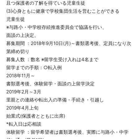
且つ保護者の了解を得ている児童生徒
(3)心身ともに健康で学校集団生活を営むことができる
児童生徒
※与路小・中学校存続推進委員会で協議を行い、
面談の上決定。
募集期間 ：2018年9月10日(月)～書類選考後、定員になり次
第締め切り
募集人数 ：数名 ※留学生受け入れは4名まで
留学までの手順：○転入例
2018年11月～
書類選考後、体験留学・面談の上留学決定
2019年2月～3月
里親との連絡や転出入の準備・手続き・引越し
2019年4月上旬
始業式(保護者とともに出席)
*転入日は応相談
体験留学 ：留学希望者は書類選考後、実際に与路小・中学