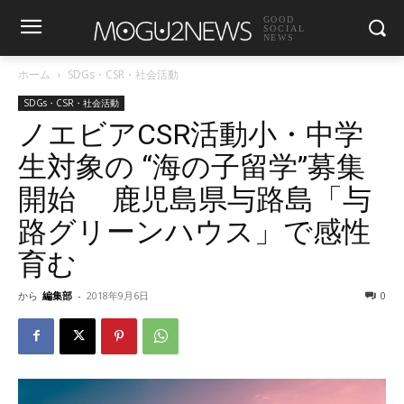
GOOD
SOCIAL
NEWS
ホーム
SDGs・CSR・社会活動
SDGs・CSR・社会活動
ノエビアCSR活動小・中学
生対象の “海の子留学”募集
開始 鹿児島県与路島「与
路グリーンハウス」で感性
育む
から
編集部
-
2018年9月6日
0