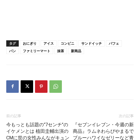
タグ
おにぎり
アイス
コンビニ
サンドイッチ
パフェ
パン
ファミリーマート
抹茶
新商品
前の記事
次の記事
今もっとも話題の“7センチ”の
『セブンイレブン・今週の新
イケメンとは 植田圭輔出演の
商品』ラムネわらびやまるで
CMに世の女性みんながキュン
ブルーハワイなゼリーなど青