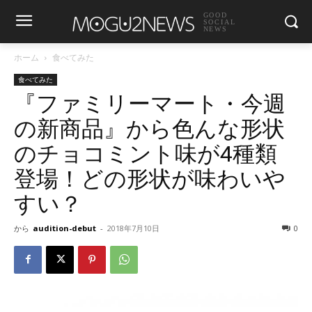
GOOD
SOCIAL
NEWS
ホーム
食べてみた
食べてみた
『ファミリーマート・今週
の新商品』から色んな形状
のチョコミント味が4種類
登場！どの形状が味わいや
すい？
から
audition-debut
-
2018年7月10日
0