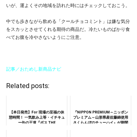
いが、運よくその地域を訪れた時にはチェックしておこう。
中でも歩きながら飲める「クールチョコミント」は嫌な気分
をスカッとさせてくれる期待の商品だ。冷たいものばかり食
べてお腹を冷やさないようにご注意。
記事／おためし新商品ナビ
Related posts:
【本日発売】For 現場の至福の休
『NIPPON PREMIUM～ニッポン
憩時間！ 一気飲み上等・イチキュ
プレミアム～山形県産佐藤錦使用
ー缶の王道『ボス THE
さくらんぼのチューハイ』が期間
CANCOFFEE（ザ・カンコーヒ
限定発売中「山寺」や「花笠まつ
ー）』！
り」と、ご当地キャラクターのイ