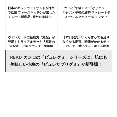
ラストで山形県の魅力をアピー
ル！
日本のキットカットサンドが海外
ついに”午後ティー”がリニュ！
で話題 ファースキッチンが出した
『キリン 午後の紅茶 ストレートテ
トンデモ新商品…意外に美味い！
ィー/ミルクティー/レモンティ
ー』はどう変わったか
ヴァンガードに新能力『支配』が
【本日発売】いくら作っても足り
登場！トライアルデッキ『邪眼の
なくなる麦茶。時間がかかるティ
支配者』と新作パック『鬼神降
ーバッグ、重いペットボトル問題
臨』が同日発売
を一気に解決する『GREEN DA・
KA・RA やさしい麦茶 濃縮タイ
READ
カンロの「ピュレグミ」シリーズに、肌にも
プ』！
美味しい小粒の『ピュレサプリグミ』が新登場！