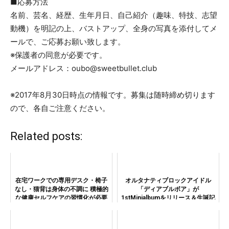
■応募方法
名前、芸名、経歴、生年月日、自己紹介（趣味、特技、志望
動機）を明記の上、バストアップ、全身の写真を添付してメ
ールで、ご応募お願い致します。
※保護者の同意が必要です。
メールアドレス：oubo@sweetbullet.club
※2017年8月30日時点の情報です。募集は随時締め切ります
ので、各自ご注意ください。
Related posts:
在宅ワークでの専用デスク・椅子
オルタナティブロックアイドル
なし・猫背は身体の不調に 積極的
「ディアブルボア」が
な健康セルフケアの習慣化が必要
1stMinialbumをリリース＆生誕記
念ワンマンライブを開催!