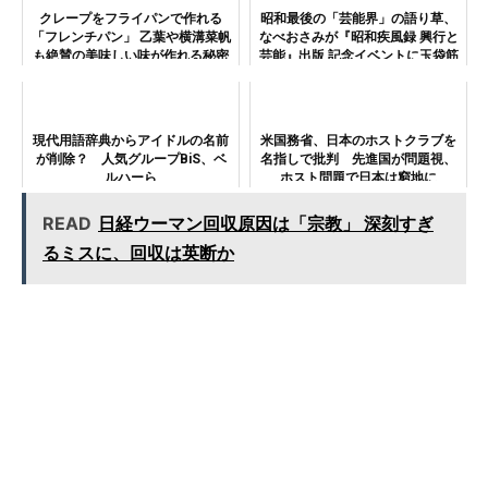
クレープをフライパンで作れる
昭和最後の「芸能界」の語り草、
「フレンチパン」 乙葉や横溝菜帆
なべおさみが『昭和疾風録 興行と
も絶賛の美味しい味が作れる秘密
芸能』出版 記念イベントに玉袋筋
とは
太郎が応援に
現代用語辞典からアイドルの名前
米国務省、日本のホストクラブを
が削除？ 人気グループBiS、ベ
名指しで批判 先進国が問題視、
ルハーら
ホスト問題で日本は窮地に
READ
日経ウーマン回収原因は「宗教」 深刻すぎ
るミスに、回収は英断か