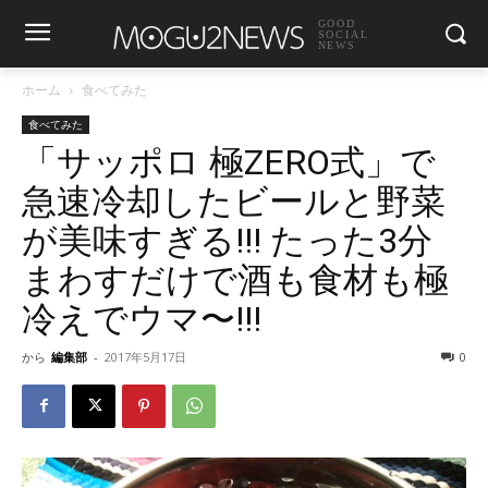
GOOD
SOCIAL
NEWS
ホーム
食べてみた
食べてみた
「サッポロ 極ZERO式」で
急速冷却したビールと野菜
が美味すぎる!!! たった3分
まわすだけで酒も食材も極
冷えでウマ〜!!!
から
編集部
-
2017年5月17日
0