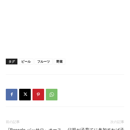
タグ
ビール
フルーツ
野菜
前の記事
次の記事
『Bassalo バッサロ』オース
父親が子育てに参加すれば子