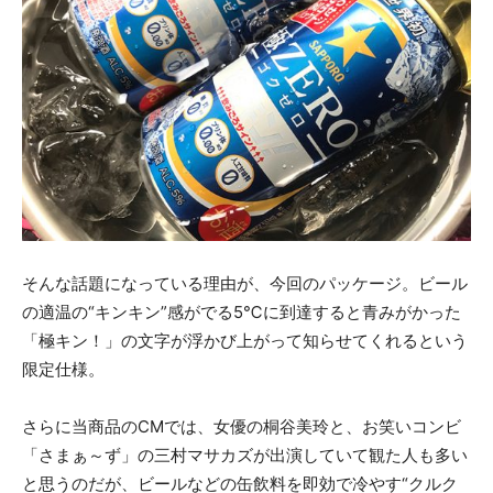
そんな話題になっている理由が、今回のパッケージ。ビール
の適温の“キンキン”感がでる5℃に到達すると青みがかった
「極キン！」の文字が浮かび上がって知らせてくれるという
限定仕様。
さらに当商品のCMでは、女優の桐谷美玲と、お笑いコンビ
「さまぁ～ず」の三村マサカズが出演していて観た人も多い
と思うのだが、ビールなどの缶飲料を即効で冷やす“クルク