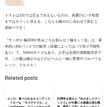
トマトは3分では芯まで冷えないものの、表層2センチ程度
まではキリッと冷える。こちらも極ゼロに合わせて飲むと、
美味〜です！
『サッポロ 極ZERO 飲みごろお知らせ！極キン！缶』は、基
本的に6缶パックでの販売（店舗によってはバラ売り可能性
あり）で、500mlサイズもあり。入手は全国の酒類販売店で
可。この夏は極ゼロなどのビールと一緒に野菜やフルーツも
レッツ、クルクル！
Related posts:
カンロ、食べられるキャンディス
20周年を迎えた『めざましクラシ
トローも 「サステナブル」と
ックス』が今夏に大規模公演を開
「well-being」のフューチャーデ
催 爆笑して楽しめるコンサート