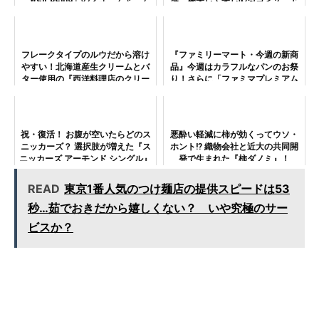
ザイン事業を発表
の魅力とは？
フレークタイプのルウだから溶け
『ファミリーマート・今週の新商
やすい！北海道産生クリームとバ
品』今週はカラフルなパンのお祭
ター使用の『西洋料理店のクリー
り！さらに「ファミマプレミアム
ムシチュー』
チーズ肉まん」も新登場！
祝・復活！ お腹が空いたらどのス
悪酔い軽減に柿が効くってウソ・
ニッカーズ？ 選択肢が増えた『ス
ホント!? 織物会社と近大の共同開
ニッカーズ アーモンド シングル』
発で生まれた『柿ダノミ』！
READ
東京1番人気のつけ麺店の提供スピードは53
秒…茹でおきだから嬉しくない？ いや究極のサー
ビスか？